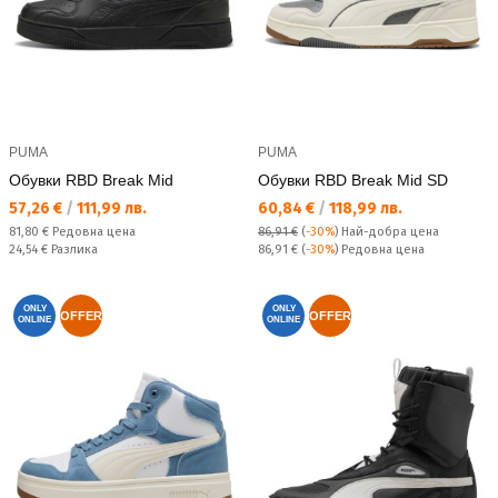
PUMA
PUMA
Обувки RBD Break Mid
Обувки RBD Break Mid SD
Текуща цена:
Текуща цена:
57,26 €
/
111,99 лв.
60,84 €
/
118,99 лв.
Редовна цена:
81,80 €
Редовна цена
86,91 €
(
-30%
)
Най-добра цена
Спестявате:
Редовна цена:
24,54 €
Разлика
86,91 €
(
-30%
) Редовна цена
ONLY
ONLY
OFFER
OFFER
ONLINE
ONLINE