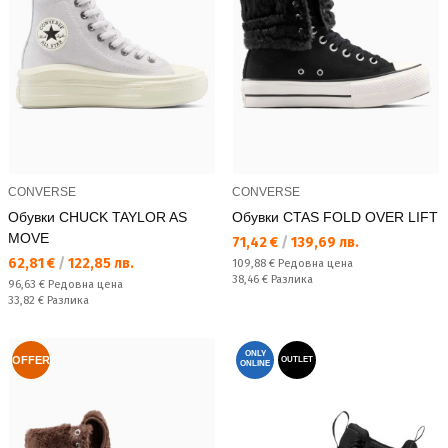
CONVERSE
CONVERSE
Обувки CHUCK TAYLOR AS
Обувки CTAS FOLD OVER LIFT
MOVE
Текуща цена:
71,42 €
/
139,69 лв.
Текуща цена:
62,81 €
/
122,85 лв.
Редовна цена:
109,88 €
Редовна цена
Спестявате:
38,46 €
Разлика
Редовна цена:
96,63 €
Редовна цена
Спестявате:
33,82 €
Разлика
ONLY
OFFER
OUTLET
ONLINE