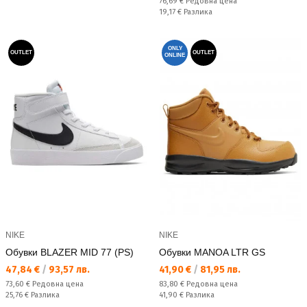
Редовна цена:
76,69 €
Редовна цена
Спестявате:
19,17 €
Разлика
ONLY
OUTLET
OUTLET
ONLINE
NIKE
NIKE
Обувки BLAZER MID 77 (PS)
Обувки MANOA LTR GS
Текуща цена:
Текуща цена:
47,84 €
/
93,57 лв.
41,90 €
/
81,95 лв.
Редовна цена:
Редовна цена:
73,60 €
Редовна цена
83,80 €
Редовна цена
Спестявате:
Спестявате:
25,76 €
Разлика
41,90 €
Разлика