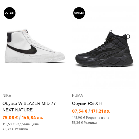
OUTLET
OUTLET
NIKE
PUMA
Обувки W BLAZER MID 77
Обувки RS-X Hi
NEXT NATURE
Текуща цена:
87,54 €
/
171,21 лв.
Текуща цена:
75,08 €
/
146,84 лв.
Редовна цена:
145,90 €
Редовна цена
Спестявате:
58,36 €
Разлика
Редовна цена:
115,50 €
Редовна цена
Спестявате:
40,42 €
Разлика