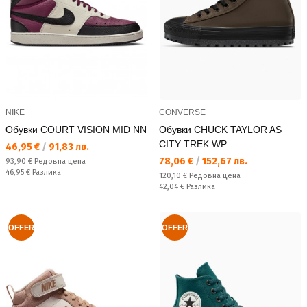
NIKE
CONVERSE
Обувки COURT VISION MID NN
Обувки CHUCK TAYLOR AS
CITY TREK WP
Текуща цена:
46,95 €
/
91,83 лв.
Текуща цена:
78,06 €
/
152,67 лв.
Редовна цена:
93,90 €
Редовна цена
Спестявате:
46,95 €
Разлика
Редовна цена:
120,10 €
Редовна цена
Спестявате:
42,04 €
Разлика
OFFER
OFFER