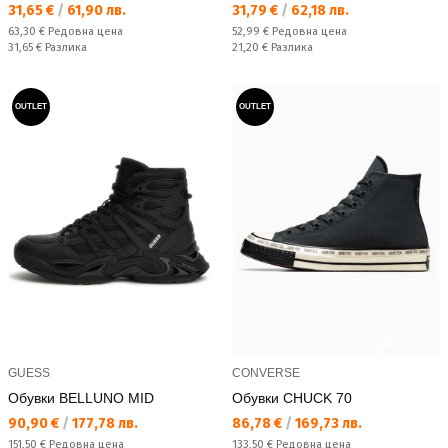
Текуща цена:
Текуща цена:
31,65 €
/
61,90 лв.
31,79 €
/
62,18 лв.
Редовна цена:
Редовна цена:
63,30 €
Редовна цена
52,99 €
Редовна цена
Спестявате:
Спестявате:
31,65 €
Разлика
21,20 €
Разлика
OUTLET
OUTLET
GUESS
CONVERSE
Обувки BELLUNO MID
Обувки CHUCK 70
Текуща цена:
Текуща цена:
90,90 €
/
177,78 лв.
86,78 €
/
169,73 лв.
Редовна цена:
Редовна цена:
151,50 €
Редовна цена
133,50 €
Редовна цена