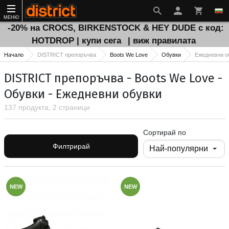
МЕНЮ
-20% на CROCS, BIRKENSTOCK & HEY DUDE с код:
HOTDROP | купи сега
| виж правилата
Начало
DISTRICT препоръчва
Boots We Love
Обувки
Ежедневни о
DISTRICT препоръчва - Boots We Love -
Обувки - Ежедневни обувки
137 продукта, 2 страници
Сортирай по
Филтрирай
NEW
NEW