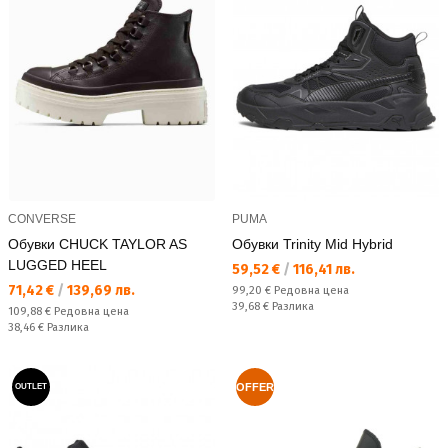
CONVERSE
PUMA
Обувки CHUCK TAYLOR AS
Обувки Trinity Mid Hybrid
LUGGED HEEL
Текуща цена:
59,52 €
/
116,41 лв.
Текуща цена:
71,42 €
/
139,69 лв.
Редовна цена:
99,20 €
Редовна цена
Спестявате:
39,68 €
Разлика
Редовна цена:
109,88 €
Редовна цена
Спестявате:
38,46 €
Разлика
OFFER
OUTLET