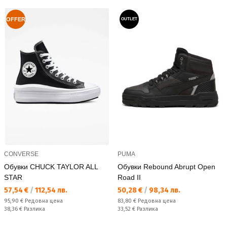
OFFER
OUTLET
CONVERSE
PUMA
Обувки CHUCK TAYLOR ALL
Обувки Rebound Abrupt Open
STAR
Road II
Текуща цена:
Текуща цена:
57,54 €
/
112,54 лв.
50,28 €
/
98,34 лв.
Редовна цена:
Редовна цена:
95,90 €
Редовна цена
83,80 €
Редовна цена
Спестявате:
Спестявате:
38,36 €
Разлика
33,52 €
Разлика