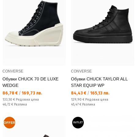
CONVERSE
CONVERSE
Обувки CHUCK 70 DE LUXE
Обувки CHUCK TAYLOR ALL
WEDGE
STAR EQUIP WP
Текуща цена:
Текуща цена:
86,78 €
/
169,73 лв.
84,43 €
/
165,13 лв.
Редовна цена:
Редовна цена:
133,50 €
Редовна цена
129,90 €
Редовна цена
Спестявате:
Спестявате:
46,72 €
Разлика
45,47 €
Разлика
OFFER
OUTLET