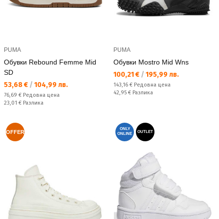
PUMA
PUMA
Обувки Rebound Femme Mid
Обувки Mostro Mid Wns
SD
Текуща цена:
100,21 €
/
195,99 лв.
Текуща цена:
53,68 €
/
104,99 лв.
Редовна цена:
143,16 €
Редовна цена
Спестявате:
42,95 €
Разлика
Редовна цена:
76,69 €
Редовна цена
Спестявате:
23,01 €
Разлика
ONLY
OFFER
OUTLET
ONLINE