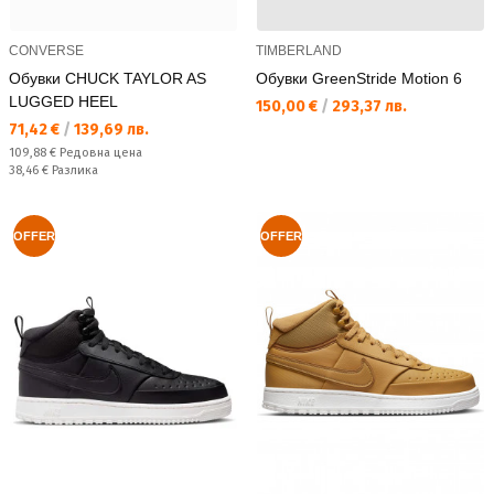
CONVERSE
TIMBERLAND
Обувки CHUCK TAYLOR AS
Обувки GreenStride Motion 6
LUGGED HEEL
Текуща цена:
150,00 €
/
293,37 лв.
Текуща цена:
71,42 €
/
139,69 лв.
Редовна цена:
109,88 €
Редовна цена
Спестявате:
38,46 €
Разлика
OFFER
OFFER