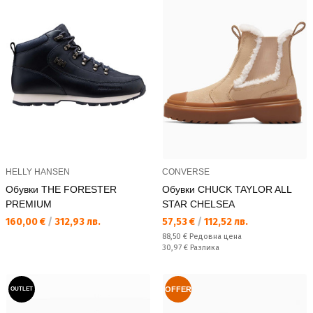
HELLY HANSEN
CONVERSE
Обувки THE FORESTER
Обувки CHUCK TAYLOR ALL
PREMIUM
STAR CHELSEA
Текуща цена:
Текуща цена:
160,00 €
/
312,93 лв.
57,53 €
/
112,52 лв.
Редовна цена:
88,50 €
Редовна цена
Спестявате:
30,97 €
Разлика
OFFER
OUTLET