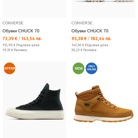
CONVERSE
CONVERSE
Обувки CHUCK 70
Обувки CHUCK 70
Текуща цена:
Текуща цена:
73,39 €
/
143,54 лв.
93,28 €
/
182,44 лв.
Редовна цена:
Редовна цена:
112,90 €
Редовна цена
143,50 €
Редовна цена
Спестявате:
Спестявате:
39,51 €
Разлика
50,22 €
Разлика
ONLY
OFFER
NEW
ONLINE