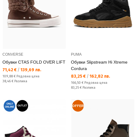
CONVERSE
PUMA
Обувки CTAS FOLD OVER LIFT
Обувки Slipstream Hi Xtreme
Cordura
Текуща цена:
71,42 €
/
139,69 лв.
Текуща цена:
83,25 €
/
162,82 лв.
Редовна цена:
109,88 €
Редовна цена
Спестявате:
38,46 €
Разлика
Редовна цена:
166,50 €
Редовна цена
Спестявате:
83,25 €
Разлика
ONLY
OFFER
OUTLET
ONLINE