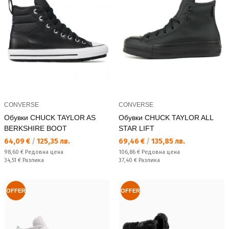
CONVERSE
CONVERSE
Обувки CHUCK TAYLOR AS
Обувки CHUCK TAYLOR ALL
BERKSHIRE BOOT
STAR LIFT
Текуща цена:
Текуща цена:
64,09 €
/
125,35 лв.
69,46 €
/
135,85 лв.
Редовна цена:
Редовна цена:
98,60 €
Редовна цена
106,86 €
Редовна цена
Спестявате:
Спестявате:
34,51 €
Разлика
37,40 €
Разлика
OFFER
OFFER