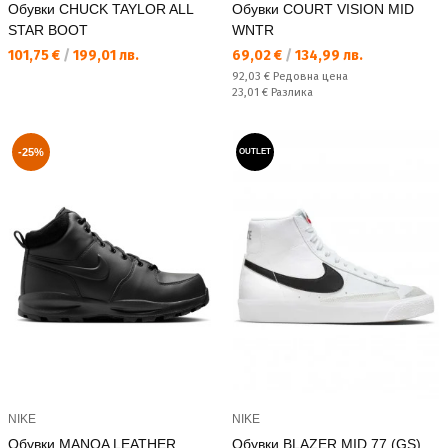
Обувки CHUCK TAYLOR ALL
Обувки COURT VISION MID
STAR BOOT
WNTR
Текуща цена:
Текуща цена:
101,75 €
/
199,01 лв.
69,02 €
/
134,99 лв.
Редовна цена:
92,03 €
Редовна цена
Спестявате:
23,01 €
Разлика
-25%
OUTLET
NIKE
NIKE
Обувки MANOA LEATHER
Обувки BLAZER MID 77 (GS)