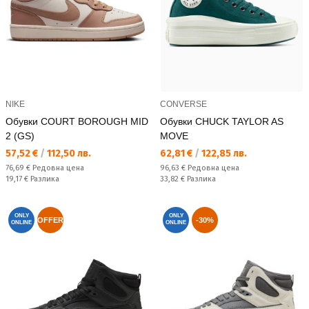
NIKE
CONVERSE
Обувки COURT BOROUGH MID
Обувки CHUCK TAYLOR AS
2 (GS)
MOVE
Текуща цена:
Текуща цена:
57,52 €
/
112,50 лв.
62,81 €
/
122,85 лв.
Редовна цена:
Редовна цена:
76,69 €
Редовна цена
96,63 €
Редовна цена
Спестявате:
Спестявате:
19,17 €
Разлика
33,82 €
Разлика
ONLY
ONLY
OFFER
-30%
ONLINE
ONLINE