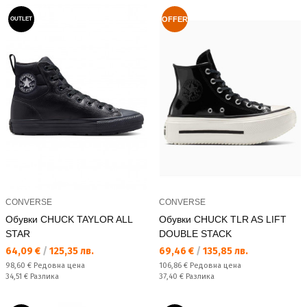
OFFER
OUTLET
CONVERSE
CONVERSE
Обувки CHUCK TAYLOR ALL
Обувки CHUCK TLR AS LIFT
STAR
DOUBLE STACK
Текуща цена:
Текуща цена:
64,09 €
/
125,35 лв.
69,46 €
/
135,85 лв.
Редовна цена:
Редовна цена:
98,60 €
Редовна цена
106,86 €
Редовна цена
Спестявате:
Спестявате:
34,51 €
Разлика
37,40 €
Разлика