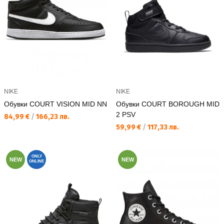
NIKE
NIKE
Обувки COURT VISION MID NN
Обувки COURT BOROUGH MID
2 PSV
Текуща цена:
84,99 €
/
166,23 лв.
Текуща цена:
59,99 €
/
117,33 лв.
ONLY
NEW
NEW
ONLINE