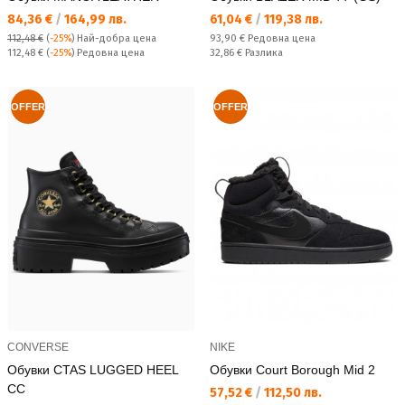
Текуща цена:
Текуща цена:
84,36 €
/
164,99 лв.
61,04 €
/
119,38 лв.
Редовна цена:
112,48 €
(
-25%
)
Най-добра цена
93,90 €
Редовна цена
Редовна цена:
Спестявате:
112,48 €
(
-25%
) Редовна цена
32,86 €
Разлика
OFFER
OFFER
CONVERSE
NIKE
Обувки CTAS LUGGED HEEL
Обувки Court Borough Mid 2
CC
Текуща цена:
57,52 €
/
112,50 лв.