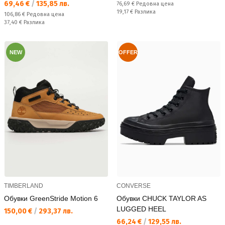
Текуща цена:
69,46 €
/
135,85 лв.
Редовна цена:
76,69 €
Редовна цена
Спестявате:
19,17 €
Разлика
Редовна цена:
106,86 €
Редовна цена
Спестявате:
37,40 €
Разлика
NEW
OFFER
TIMBERLAND
CONVERSE
Обувки GreenStride Motion 6
Обувки CHUCK TAYLOR AS
LUGGED HEEL
Текуща цена:
150,00 €
/
293,37 лв.
Текуща цена:
66,24 €
/
129,55 лв.