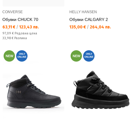
CONVERSE
HELLY HANSEN
Обувки CHUCK 70
Обувки CALGARY 2
Текуща цена:
Текуща цена:
63,11 €
/
123,43 лв.
135,00 €
/
264,04 лв.
Редовна цена:
97,09 €
Редовна цена
Спестявате:
33,98 €
Разлика
ONLY
ONLY
NEW
NEW
ONLINE
ONLINE