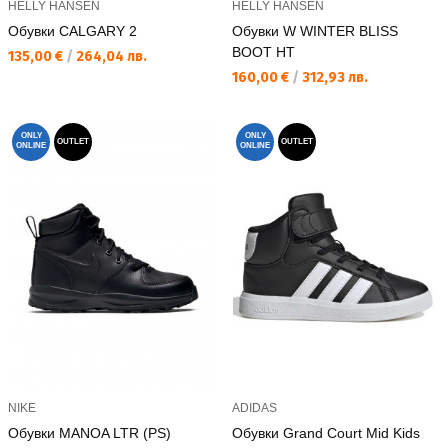
HELLY HANSEN
HELLY HANSEN
Обувки CALGARY 2
Обувки W WINTER BLISS
BOOT HT
Текуща цена:
135,00 €
/
264,04 лв.
Текуща цена:
160,00 €
/
312,93 лв.
ONLY
ONLY
OUTLET
OUTLET
ONLINE
ONLINE
NIKE
ADIDAS
Обувки MANOA LTR (PS)
Обувки Grand Court Mid Kids