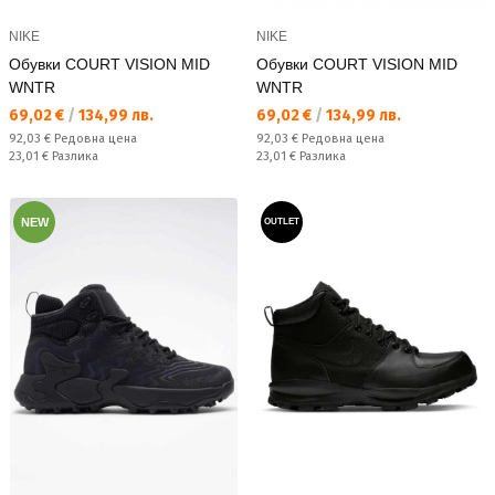
NIKE
NIKE
Обувки COURT VISION MID
Обувки COURT VISION MID
WNTR
WNTR
Текуща цена:
Текуща цена:
69,02 €
/
134,99 лв.
69,02 €
/
134,99 лв.
Редовна цена:
Редовна цена:
92,03 €
Редовна цена
92,03 €
Редовна цена
Спестявате:
Спестявате:
23,01 €
Разлика
23,01 €
Разлика
NEW
OUTLET