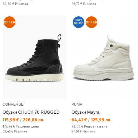
Спестявате:
Спестявате:
60,60 €
Разлика
46,72 €
Разлика
ONLY
OFFER
OFFER
ONLINE
CONVERSE
PUMA
Обувки CHUCK 70 RUGGED
Обувки Mayra
Текуща цена:
Текуща цена:
115,99 €
/
226,86 лв.
64,42 €
/
125,99 лв.
Редовна цена:
Редовна цена:
178,44 €
Редовна цена
92,03 €
Редовна цена
Спестявате:
Спестявате:
62,45 €
Разлика
27,61 €
Разлика