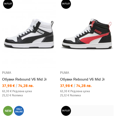
OUTLET
OUTLET
PUMA
PUMA
Обувки Rebound V6 Mid Jr
Обувки Rebound V6 Mid Jr
Текуща цена:
Текуща цена:
37,98 €
/
74,28 лв.
37,98 €
/
74,28 лв.
Редовна цена:
Редовна цена:
63,30 €
Редовна цена
63,30 €
Редовна цена
Спестявате:
Спестявате:
25,32 €
Разлика
25,32 €
Разлика
ONLY
NEW
OUTLET
ONLINE