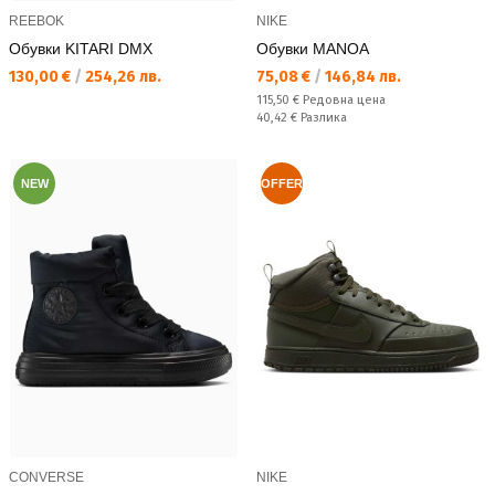
REEBOK
NIKE
Обувки KITARI DMX
Обувки MANOA
Текуща цена:
Текуща цена:
130,00 €
/
254,26 лв.
75,08 €
/
146,84 лв.
Редовна цена:
115,50 €
Редовна цена
Спестявате:
40,42 €
Разлика
NEW
OFFER
CONVERSE
NIKE