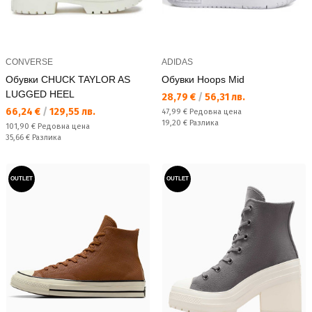
CONVERSE
ADIDAS
Обувки CHUCK TAYLOR AS
Обувки Hoops Mid
LUGGED HEEL
Текуща цена:
28,79 €
/
56,31 лв.
Текуща цена:
66,24 €
/
129,55 лв.
Редовна цена:
47,99 €
Редовна цена
Спестявате:
19,20 €
Разлика
Редовна цена:
101,90 €
Редовна цена
Спестявате:
35,66 €
Разлика
OUTLET
OUTLET