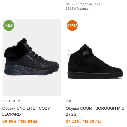
Редовна цена:
101,90 €
Редовна цена
Спестявате:
35,66 €
Разлика
NEW
OFFER
SKECHERS
NIKE
Обувки UNO LITE - COZY
Обувки COURT BOROUGH MID
LEOPARD
2 (GS)
Текуща цена:
Текуща цена:
69,95 €
/
136,81 лв.
57,52 €
/
112,50 лв.