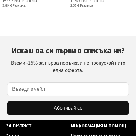
Редовна цена:
Редовна цена:
19,43 €
Редовна цена
11,76 €
Редовна цена
Спестявате:
Спестявате:
3,89 €
Разлика
2,35 €
Разлика
Искаш да си първи в списъка ни?
Вземи -15% за първа поръчка и не пропускай нито
една оферта.
Абонирай се
ЗА DISTRICT
ИНФОРМАЦИЯ И ПОМОЩ
За нас
Често задавани въпроси