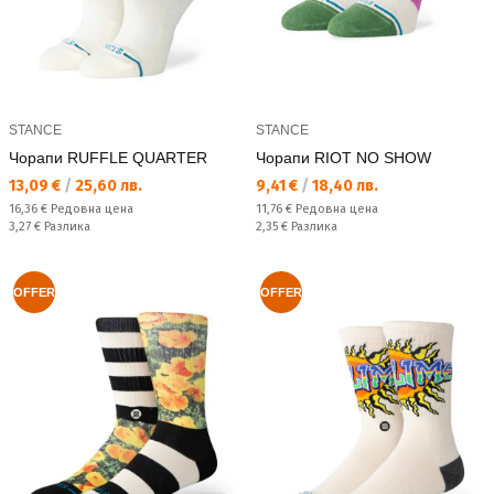
STANCE
STANCE
Чорапи RUFFLE QUARTER
Чорапи RIOT NO SHOW
Текуща цена:
Текуща цена:
13,09 €
/
25,60 лв.
9,41 €
/
18,40 лв.
Редовна цена:
Редовна цена:
16,36 €
Редовна цена
11,76 €
Редовна цена
Спестявате:
Спестявате:
3,27 €
Разлика
2,35 €
Разлика
OFFER
OFFER