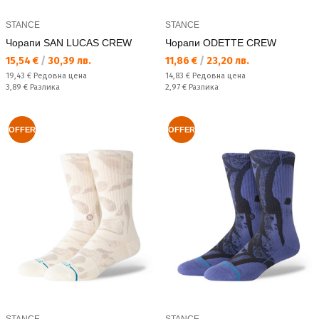
STANCE
STANCE
Чорапи SAN LUCAS CREW
Чорапи ODETTE CREW
Текуща цена:
Текуща цена:
15,54 €
/
30,39 лв.
11,86 €
/
23,20 лв.
Редовна цена:
Редовна цена:
19,43 €
Редовна цена
14,83 €
Редовна цена
Спестявате:
Спестявате:
3,89 €
Разлика
2,97 €
Разлика
OFFER
OFFER
STANCE
STANCE