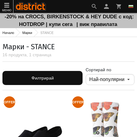
МЕНЮ
-20% на CROCS, BIRKENSTOCK & HEY DUDE с код:
HOTDROP | купи сега
| виж правилата
Начало
Марки
STANCE
Марки - STANCE
16 продукта, 1 страница
Сортирай по
Филтрирай
OFFER
OFFER