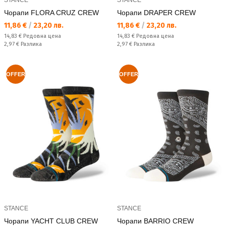
Чорапи FLORA CRUZ CREW
Чорапи DRAPER CREW
Текуща цена:
Текуща цена:
11,86 €
/
23,20 лв.
11,86 €
/
23,20 лв.
Редовна цена:
Редовна цена:
14,83 €
Редовна цена
14,83 €
Редовна цена
Спестявате:
Спестявате:
2,97 €
Разлика
2,97 €
Разлика
OFFER
OFFER
STANCE
STANCE
Чорапи YACHT CLUB CREW
Чорапи BARRIO CREW