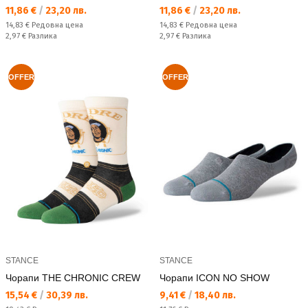
Текуща цена:
Текуща цена:
11,86 €
/
23,20 лв.
11,86 €
/
23,20 лв.
Редовна цена:
Редовна цена:
14,83 €
Редовна цена
14,83 €
Редовна цена
Спестявате:
Спестявате:
2,97 €
Разлика
2,97 €
Разлика
OFFER
OFFER
STANCE
STANCE
Чорапи THE CHRONIC CREW
Чорапи ICON NO SHOW
Текуща цена:
Текуща цена:
15,54 €
/
30,39 лв.
9,41 €
/
18,40 лв.