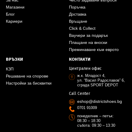
Магазини
Поръчка
Блог
Доставка
Кариери
Връщане
Click & Collect
Ваучери за подарък
Плащане на вноски
Преминаване към еврото
ВРЪЗКИ
КОНТАКТИ
Централен офис
КЗП
ж.к. Младост 4,
Решаване на спорове
ул. “Васил Радославов” 6,
Настройки за бисквитки
сграда SPORT DEPOT
Call Center
eshop@districtshoes.bg
0701 91009
понеделник – петък:
08:30 – 18:30
събота: 09:30 – 13:30