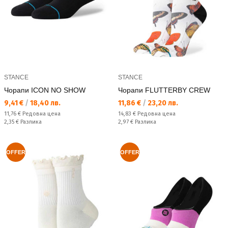
STANCE
STANCE
Чорапи ICON NO SHOW
Чорапи FLUTTERBY CREW
Текуща цена:
Текуща цена:
9,41 €
/
18,40 лв.
11,86 €
/
23,20 лв.
Редовна цена:
Редовна цена:
11,76 €
Редовна цена
14,83 €
Редовна цена
Спестявате:
Спестявате:
2,35 €
Разлика
2,97 €
Разлика
OFFER
OFFER