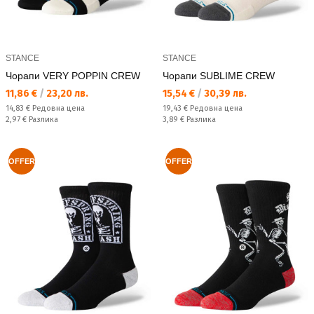
STANCE
STANCE
Чорапи VERY POPPIN CREW
Чорапи SUBLIME CREW
Текуща цена:
Текуща цена:
11,86 €
/
23,20 лв.
15,54 €
/
30,39 лв.
Редовна цена:
Редовна цена:
14,83 €
Редовна цена
19,43 €
Редовна цена
Спестявате:
Спестявате:
2,97 €
Разлика
3,89 €
Разлика
OFFER
OFFER