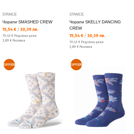
STANCE
STANCE
Чорапи SMASHED CREW
Чорапи SKELLY DANCING
CREW
Текуща цена:
15,54 €
/
30,39 лв.
Текуща цена:
15,54 €
/
30,39 лв.
Редовна цена:
19,43 €
Редовна цена
Спестявате:
3,89 €
Разлика
Редовна цена:
19,43 €
Редовна цена
Спестявате:
3,89 €
Разлика
OFFER
OFFER