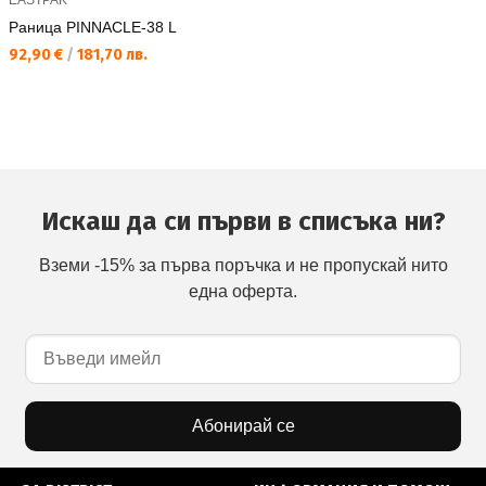
EASTPAK
Раница PINNACLE-38 L
Текуща цена:
92,90 €
/
181,70 лв.
Искаш да си първи в списъка ни?
Вземи -15% за първа поръчка и не пропускай нито
една оферта.
Абонирай се