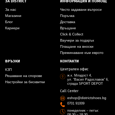
ЗА DISTRICT
ИНФОРМАЦИЯ И ПОМОЩ
За нас
Често задавани въпроси
Магазини
Поръчка
Блог
Доставка
Кариери
Връщане
Click & Collect
Ваучери за подарък
Плащане на вноски
Преминаване към еврото
ВРЪЗКИ
КОНТАКТИ
Централен офис
КЗП
ж.к. Младост 4,
Решаване на спорове
ул. “Васил Радославов” 6,
Настройки за бисквитки
сграда SPORT DEPOT
Call Center
eshop@districtshoes.bg
0701 91009
понеделник – петък:
08:30 – 18:30