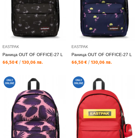
EASTPAK
EASTPAK
Раница OUT OF OFFICE-27 L
Раница OUT OF OFFICE-27 L
Текуща цена:
Текуща цена:
66,50 €
/
130,06 лв.
66,50 €
/
130,06 лв.
ONLY
ONLY
ONLINE
ONLINE