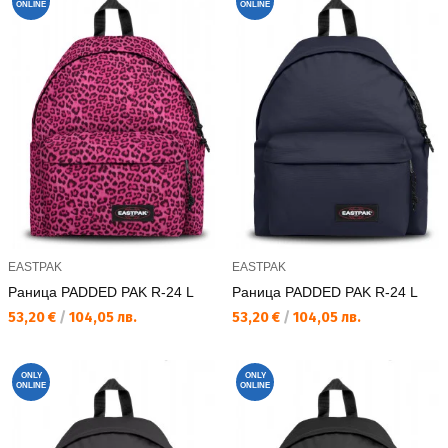
ONLINE
ONLINE
EASTPAK
EASTPAK
Раница PADDED PAK R-24 L
Раница PADDED PAK R-24 L
Текуща цена:
Текуща цена:
53,20 €
/
104,05 лв.
53,20 €
/
104,05 лв.
ONLY
ONLY
ONLINE
ONLINE