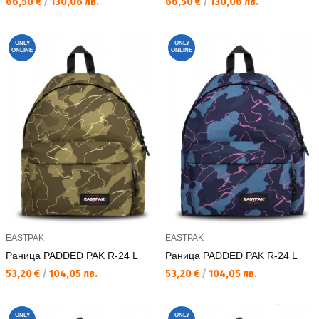
Текуща цена:
Текуща цена:
66,50 €
/
130,06 лв.
66,50 €
/
130,06 лв.
ONLY
ONLY
ONLINE
ONLINE
EASTPAK
EASTPAK
Раница PADDED PAK R-24 L
Раница PADDED PAK R-24 L
Текуща цена:
Текуща цена:
53,20 €
/
104,05 лв.
53,20 €
/
104,05 лв.
ONLY
ONLY