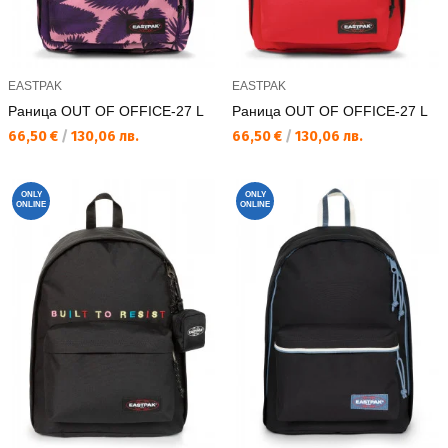
EASTPAK
EASTPAK
Раница OUT OF OFFICE-27 L
Раница OUT OF OFFICE-27 L
Текуща цена:
Текуща цена:
66,50 €
/
130,06 лв.
66,50 €
/
130,06 лв.
ONLY
ONLY
ONLINE
ONLINE