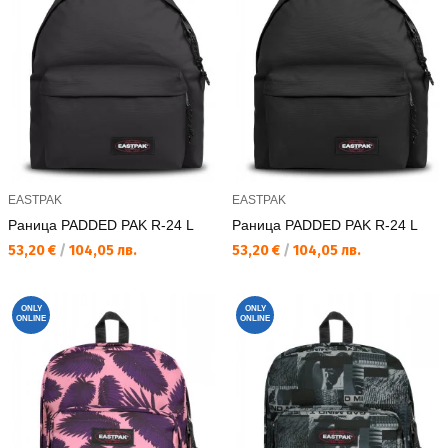
EASTPAK
EASTPAK
Раница PADDED PAK R-24 L
Раница PADDED PAK R-24 L
Текуща цена:
Текуща цена:
53,20 €
/
104,05 лв.
53,20 €
/
104,05 лв.
ONLY
ONLY
ONLINE
ONLINE