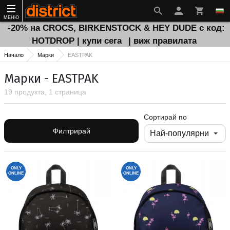
МЕНЮ
-20% на CROCS, BIRKENSTOCK & HEY DUDE с код:
HOTDROP | купи сега
| виж правилата
Начало
Марки
EASTPAK
Марки - EASTPAK
19 продукта, 1 страница
Сортирай по
Филтрирай
ONLY
ONLY
ONLINE
ONLINE