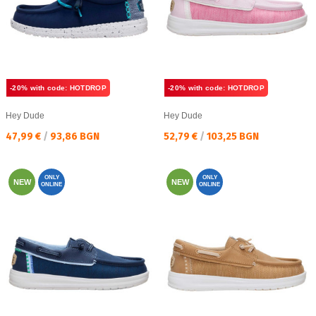
-20% with code: HOTDROP
-20% with code: HOTDROP
Hey Dude
Hey Dude
Текуща цена:
Текуща цена:
47,99 €
/
93,86 BGN
52,79 €
/
103,25 BGN
ONLY
ONLY
NEW
NEW
ONLINE
ONLINE