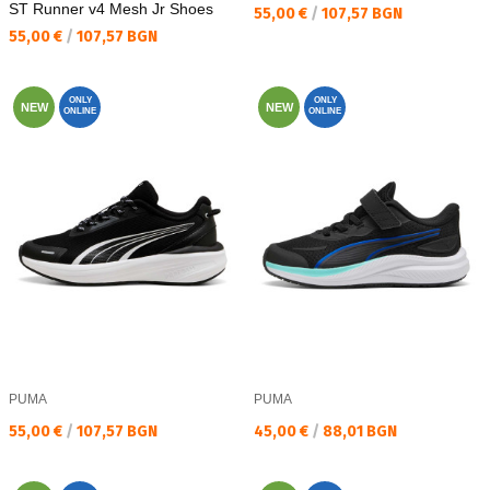
ST Runner v4 Mesh Jr Shoes
Текуща цена:
55,00 €
/
107,57 BGN
Текуща цена:
55,00 €
/
107,57 BGN
ONLY
ONLY
NEW
NEW
ONLINE
ONLINE
PUMA
PUMA
Текуща цена:
Текуща цена:
55,00 €
/
107,57 BGN
45,00 €
/
88,01 BGN