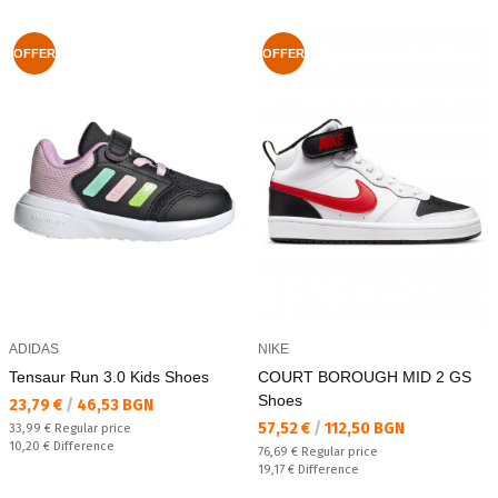
OFFER
OFFER
ADIDAS
NIKE
Tensaur Run 3.0 Kids Shoes
COURT BOROUGH MID 2 GS
Shoes
Текуща цена:
23,79 €
/
46,53 BGN
Текуща цена:
57,52 €
/
112,50 BGN
Regular price:
33,99 €
Regular price
Спестявате:
10,20 €
Difference
Regular price:
76,69 €
Regular price
Спестявате:
19,17 €
Difference