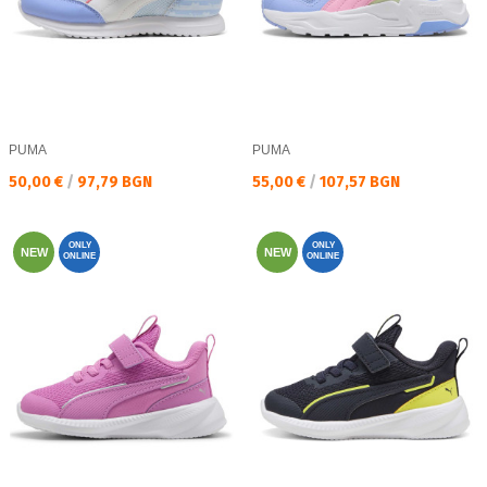
PUMA
PUMA
Текуща цена:
Текуща цена:
50,00 €
/
97,79 BGN
55,00 €
/
107,57 BGN
ONLY
ONLY
NEW
NEW
ONLINE
ONLINE