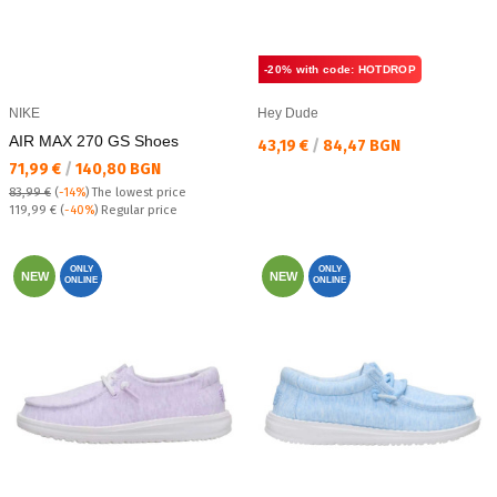
-20% with code: HOTDROP
NIKE
Hey Dude
AIR MAX 270 GS Shoes
Текуща цена:
43,19 €
/
84,47 BGN
Текуща цена:
71,99 €
/
140,80 BGN
83,99 €
(
-14%
)
The lowest price
Regular price:
119,99 €
(
-40%
) Regular price
ONLY
ONLY
NEW
NEW
ONLINE
ONLINE