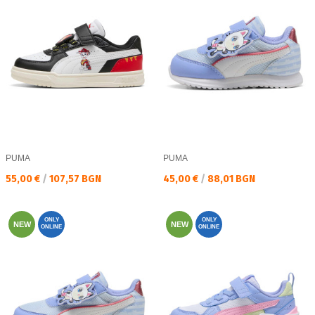
PUMA
PUMA
Текуща цена:
Текуща цена:
55,00 €
/
107,57 BGN
45,00 €
/
88,01 BGN
ONLY
ONLY
NEW
NEW
ONLINE
ONLINE