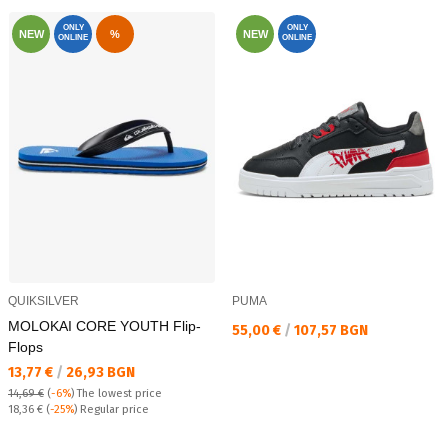
ONLY
ONLY
NEW
%
NEW
ONLINE
ONLINE
QUIKSILVER
PUMA
MOLOKAI CORE YOUTH Flip-
Текуща цена:
55,00 €
/
107,57 BGN
Flops
Текуща цена:
13,77 €
/
26,93 BGN
14,69 €
(
-6%
)
The lowest price
Regular price:
18,36 €
(
-25%
) Regular price