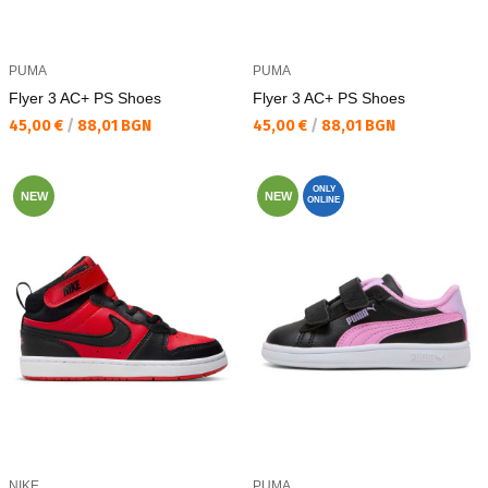
PUMA
PUMA
Flyer 3 AC+ PS Shoes
Flyer 3 AC+ PS Shoes
Текуща цена:
Текуща цена:
45,00 €
/
88,01 BGN
45,00 €
/
88,01 BGN
ONLY
NEW
NEW
ONLINE
NIKE
PUMA