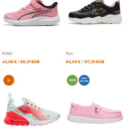
PUMA
FILA
Текуща цена:
Текуща цена:
45,00 €
/
88,01 BGN
60,00 €
/
117,35 BGN
ONLY
%
NEW
ONLINE