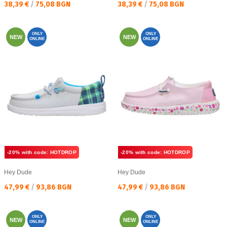
Текуща цена:
Текуща цена:
38,39 €
/
75,08 BGN
38,39 €
/
75,08 BGN
ONLY
ONLY
NEW
NEW
ONLINE
ONLINE
-20% with code: HOTDROP
-20% with code: HOTDROP
Hey Dude
Hey Dude
Текуща цена:
Текуща цена:
47,99 €
/
93,86 BGN
47,99 €
/
93,86 BGN
ONLY
ONLY
NEW
NEW
ONLINE
ONLINE