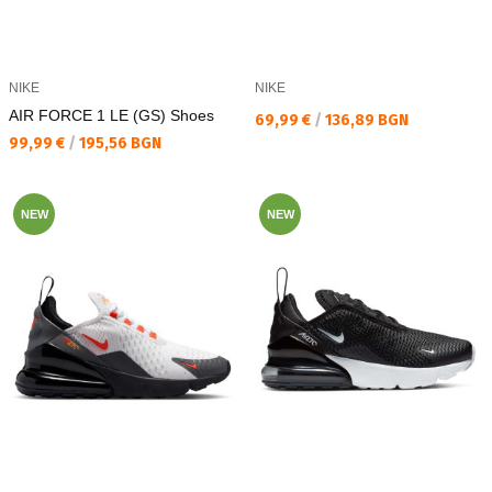
NIKE
NIKE
AIR FORCE 1 LE (GS) Shoes
Текуща цена:
69,99 €
/
136,89 BGN
Текуща цена:
99,99 €
/
195,56 BGN
NEW
NEW