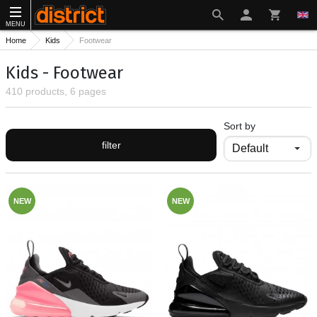
MENU
Home
Kids
Footwear
Kids - Footwear
410 products, 6 pages
Sort by
filter
NEW
NEW