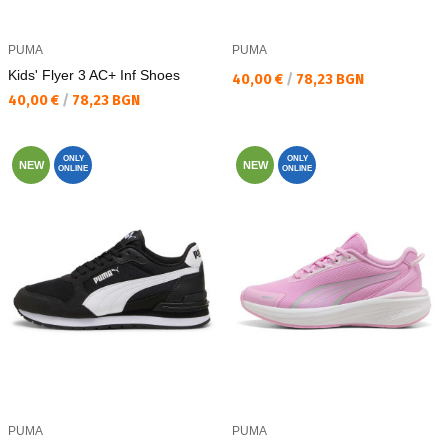
PUMA
PUMA
Kids' Flyer 3 AC+ Inf Shoes
Текуща цена:
40,00 €
/
78,23 BGN
Текуща цена:
40,00 €
/
78,23 BGN
ONLY
ONLY
NEW
NEW
ONLINE
ONLINE
PUMA
PUMA