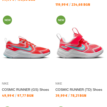
Текуща цена:
119,99 €
/
234,68 BGN
NEW
NEW
NIKE
NIKE
COSMIC RUNNER (GS) Shoes
COSMIC RUNNER (TD) Shoes
Текуща цена:
Текуща цена:
49,99 €
/
97,77 BGN
39,99 €
/
78,21 BGN