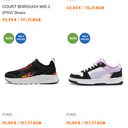
COURT BOROUGH MID 2
Текуща цена:
40,00 €
/
78,23 BGN
(PSV) Shoes
Текуща цена:
59,99 €
/
117,33 BGN
ONLY
ONLY
NEW
NEW
ONLINE
ONLINE
PUMA
PUMA
Текуща цена:
Текуща цена:
55,00 €
/
107,57 BGN
55,00 €
/
107,57 BGN