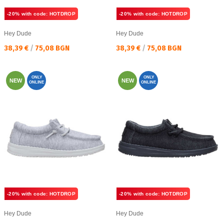
-20% with code: HOTDROP
-20% with code: HOTDROP
Hey Dude
Hey Dude
Текуща цена:
Текуща цена:
38,39 €
/
75,08 BGN
38,39 €
/
75,08 BGN
ONLY
ONLY
NEW
NEW
ONLINE
ONLINE
-20% with code: HOTDROP
-20% with code: HOTDROP
Hey Dude
Hey Dude