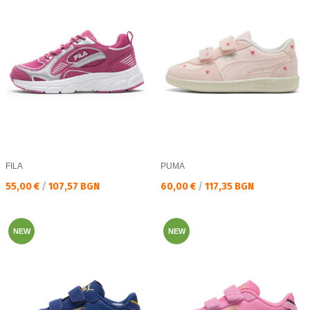
FILA
PUMA
Текуща цена:
Текуща цена:
55,00 €
/
107,57 BGN
60,00 €
/
117,35 BGN
NEW
NEW