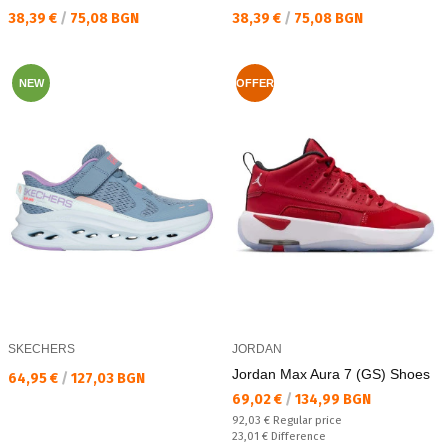
Текуща цена:
Текуща цена:
38,39 €
/
75,08 BGN
38,39 €
/
75,08 BGN
NEW
OFFER
SKECHERS
JORDAN
Jordan Max Aura 7 (GS) Shoes
Текуща цена:
64,95 €
/
127,03 BGN
Текуща цена:
69,02 €
/
134,99 BGN
Regular price:
92,03 €
Regular price
Спестявате:
23,01 €
Difference