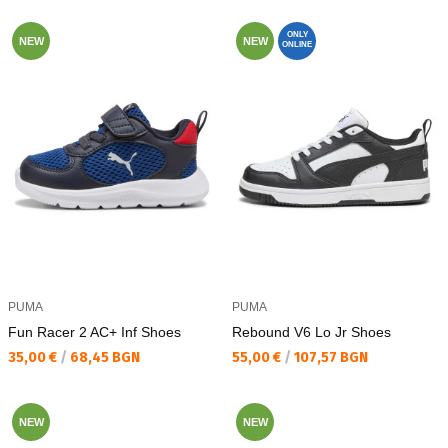
ONLY
NEW
NEW
ONLINE
PUMA
PUMA
Fun Racer 2 AC+ Inf Shoes
Rebound V6 Lo Jr Shoes
Текуща цена:
Текуща цена:
35,00 €
/
68,45 BGN
55,00 €
/
107,57 BGN
NEW
NEW