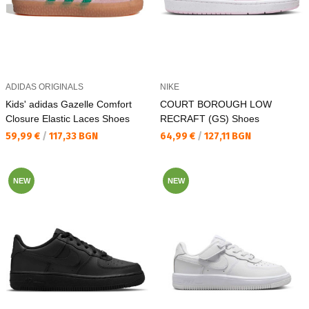
ADIDAS ORIGINALS
NIKE
Kids' adidas Gazelle Comfort
COURT BOROUGH LOW
Closure Elastic Laces Shoes
RECRAFT (GS) Shoes
Текуща цена:
Текуща цена:
59,99 €
/
117,33 BGN
64,99 €
/
127,11 BGN
NEW
NEW