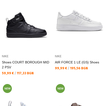
NIKE
NIKE
Shoes COURT BOROUGH MID
AIR FORCE 1 LE (GS) Shoes
2 PSV
Текуща цена:
99,99 €
/
195,56 BGN
Текуща цена:
59,99 €
/
117,33 BGN
NEW
NEW