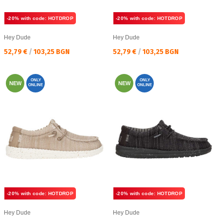
-20% with code: HOTDROP
-20% with code: HOTDROP
Hey Dude
Hey Dude
Текуща цена:
Текуща цена:
52,79 €
/
103,25 BGN
52,79 €
/
103,25 BGN
ONLY
ONLY
NEW
NEW
ONLINE
ONLINE
-20% with code: HOTDROP
-20% with code: HOTDROP
Hey Dude
Hey Dude