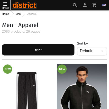
MENU
Home
Men
Apparel
Men - Apparel
2063 products, 26 pages
Sort by
filter
NEW
NEW