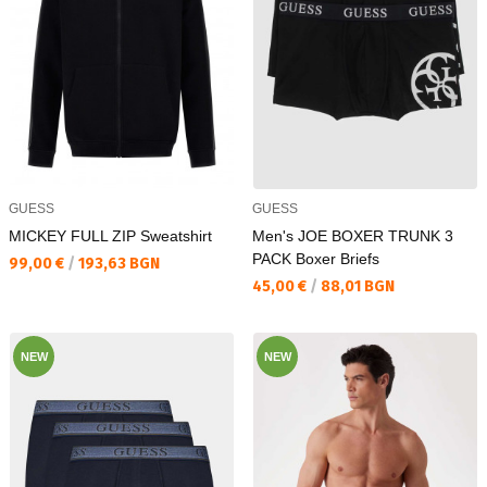
GUESS
GUESS
MICKEY FULL ZIP Sweatshirt
Men's JOE BOXER TRUNK 3
PACK Boxer Briefs
Текуща цена:
99,00 €
/
193,63 BGN
Текуща цена:
45,00 €
/
88,01 BGN
NEW
NEW