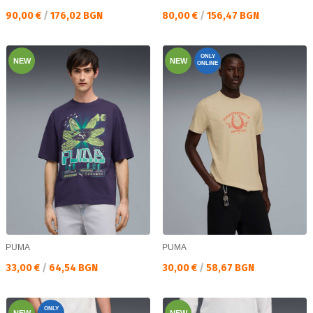
Текуща цена:
Текуща цена:
90,00 €
/
176,02 BGN
80,00 €
/
156,47 BGN
ONLY
NEW
NEW
ONLINE
PUMA
PUMA
Текуща цена:
Текуща цена:
33,00 €
/
64,54 BGN
30,00 €
/
58,67 BGN
ONLY
NEW
NEW