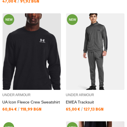
Текуща цена:
47,00 €
/
91,92 BGN
NEW
NEW
UNDER ARMOUR
UNDER ARMOUR
UA Icon Fleece Crew Sweatshirt
EMEA Tracksuit
Текуща цена:
Текуща цена:
60,84 €
/
118,99 BGN
65,00 €
/
127,13 BGN