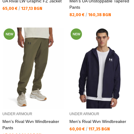
UA Rival LW Graphic FZ Jacket
Men's UA Unstoppable Tapered
Pants
Текуща цена:
65,00 €
/
127,13 BGN
Текуща цена:
82,00 €
/
160,38 BGN
NEW
NEW
UNDER ARMOUR
UNDER ARMOUR
Men's Rival Wvn Windbreaker
Men's Rival Wvn Windbreaker
Pants
Текуща цена:
60,00 €
/
117,35 BGN