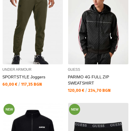
UNDER ARMOUR
GUESS
SPORTSTYLE Joggers
PARIMO 4G FULL ZIP
SWEATSHIRT
Текуща цена:
60,00 €
/
117,35 BGN
Текуща цена:
120,00 €
/
234,70 BGN
NEW
NEW