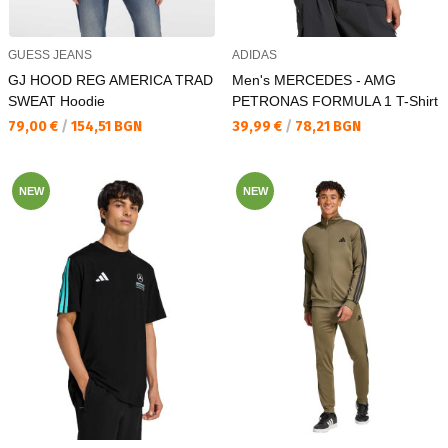
GUESS JEANS
ADIDAS
GJ HOOD REG AMERICA TRAD
Men's MERCEDES - AMG
SWEAT Hoodie
PETRONAS FORMULA 1 T-Shirt
Текуща цена:
Текуща цена:
79,00 €
/
154,51 BGN
39,99 €
/
78,21 BGN
NEW
NEW