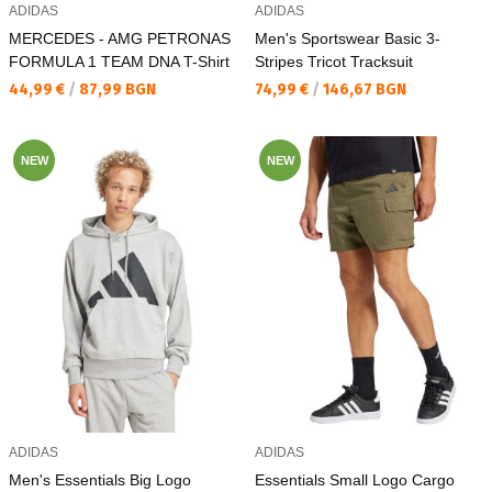
ADIDAS
ADIDAS
MERCEDES - AMG PETRONAS
Men's Sportswear Basic 3-
FORMULA 1 TEAM DNA T-Shirt
Stripes Tricot Tracksuit
Текуща цена:
Текуща цена:
44,99 €
/
87,99 BGN
74,99 €
/
146,67 BGN
NEW
NEW
ADIDAS
ADIDAS
Men's Essentials Big Logo
Essentials Small Logo Cargo