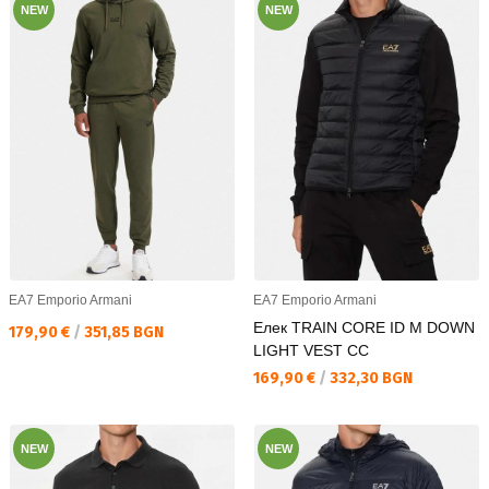
NEW
NEW
EA7 Emporio Armani
EA7 Emporio Armani
Елек TRAIN CORE ID M DOWN
Текуща цена:
179,90 €
/
351,85 BGN
LIGHT VEST CC
Текуща цена:
169,90 €
/
332,30 BGN
NEW
NEW