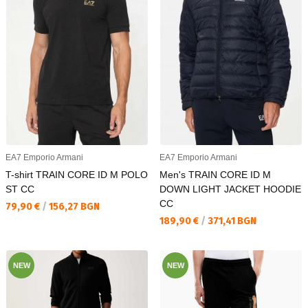
EA7 Emporio Armani
EA7 Emporio Armani
T-shirt TRAIN CORE ID M POLO
Men's TRAIN CORE ID M
ST CC
DOWN LIGHT JACKET HOODIE
CC
Текуща цена:
79,90 €
/
156,27 BGN
Текуща цена:
189,90 €
/
371,41 BGN
NEW
NEW