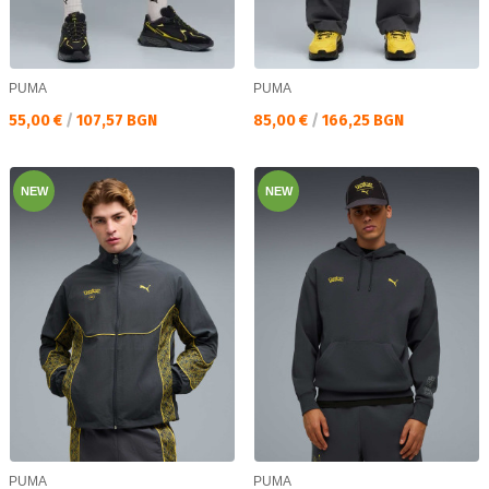
PUMA
PUMA
Текуща цена:
Текуща цена:
55,00 €
/
107,57 BGN
85,00 €
/
166,25 BGN
NEW
NEW
PUMA
PUMA