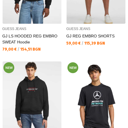
GUESS JEANS
GUESS JEANS
GJ LS HOODED REG EMBRO
GJ REG EMBRO SHORTS
SWEAT Hoodie
Текуща цена:
59,00 €
/
115,39 BGN
Текуща цена:
79,00 €
/
154,51 BGN
NEW
NEW