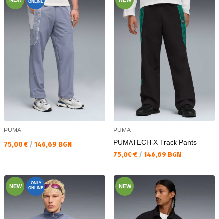
ONLINE
PUMA
PUMA
PUMATECH-X Track Pants
Текуща цена:
75,00 €
/
146,69 BGN
Текуща цена:
75,00 €
/
146,69 BGN
ONLY
NEW
NEW
ONLINE