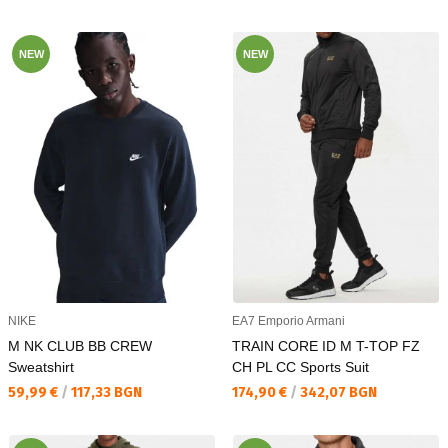
NEW
NEW
NIKE
EA7 Emporio Armani
M NK CLUB BB CREW
TRAIN CORE ID M T-TOP FZ
Sweatshirt
CH PL CC Sports Suit
Текуща цена:
Текуща цена:
59,99 €
/
117,33 BGN
174,90 €
/
342,07 BGN