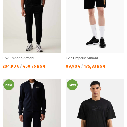
EA7 Emporio Armani
EA7 Emporio Armani
Текуща цена:
Текуща цена:
204,90 €
/
400,75 BGN
89,90 €
/
175,83 BGN
NEW
NEW