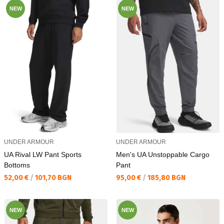
NEW
NEW
UNDER ARMOUR
UNDER ARMOUR
UA Rival LW Pant Sports
Men's UA Unstoppable Cargo
Bottoms
Pant
Текуща цена:
Текуща цена:
52,00 €
/
101,70 BGN
95,00 €
/
185,80 BGN
NEW
NEW