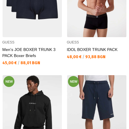
GUESS
GUESS
Men's JOE BOXER TRUNK 3
IDOL BOXER TRUNK PACK
PACK Boxer Briefs
Текуща цена:
48,00 €
/
93,88 BGN
Текуща цена:
45,00 €
/
88,01 BGN
NEW
NEW