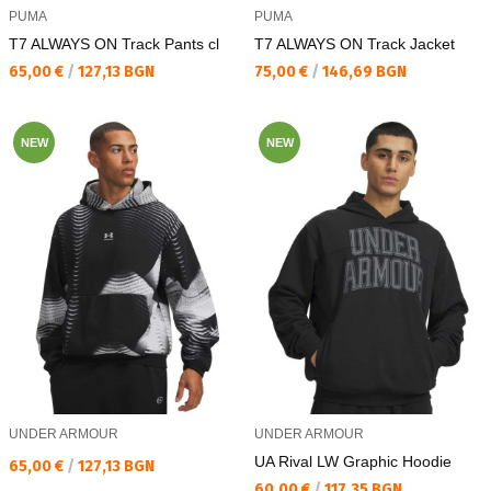
PUMA
PUMA
T7 ALWAYS ON Track Pants cl
T7 ALWAYS ON Track Jacket
Текуща цена:
Текуща цена:
65,00 €
/
127,13 BGN
75,00 €
/
146,69 BGN
NEW
NEW
UNDER ARMOUR
UNDER ARMOUR
UA Rival LW Graphic Hoodie
Текуща цена:
65,00 €
/
127,13 BGN
Текуща цена:
60,00 €
/
117,35 BGN