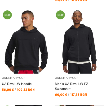
NEW
NEW
UNDER ARMOUR
UNDER ARMOUR
UA Rival LW Hoodie
Men's UA Rival LW FZ
Sweatshirt
Текуща цена:
56,00 €
/
109,53 BGN
Текуща цена:
60,00 €
/
117,35 BGN