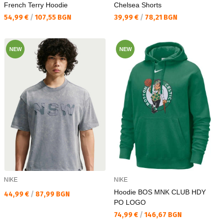
French Terry Hoodie
Chelsea Shorts
Текуща цена:
Текуща цена:
54,99 €
/
107,55 BGN
39,99 €
/
78,21 BGN
NEW
NEW
NIKE
NIKE
Hoodie BOS MNK CLUB HDY
Текуща цена:
44,99 €
/
87,99 BGN
PO LOGO
Текуща цена:
74,99 €
/
146,67 BGN