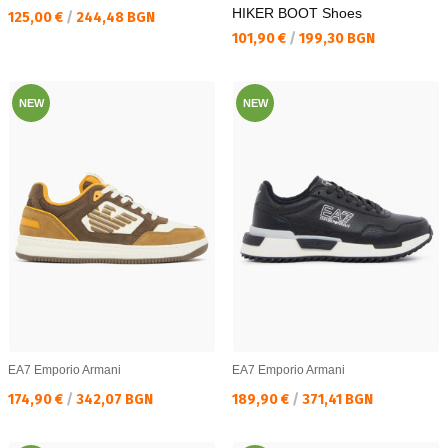
HIKER BOOT Shoes
Текуща цена:
125,00 €
/
244,48 BGN
Текуща цена:
101,90 €
/
199,30 BGN
NEW
NEW
EA7 Emporio Armani
EA7 Emporio Armani
Текуща цена:
Текуща цена:
174,90 €
/
342,07 BGN
189,90 €
/
371,41 BGN