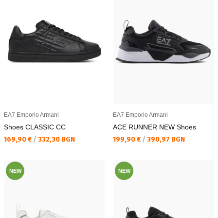
EA7 Emporio Armani
EA7 Emporio Armani
Shoes CLASSIC CC
ACE RUNNER NEW Shoes
Текуща цена:
Текуща цена:
169,90 €
/
332,30 BGN
199,90 €
/
390,97 BGN
NEW
NEW