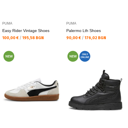
PUMA
PUMA
Easy Rider Vintage Shoes
Palermo Lth Shoes
Текуща цена:
Текуща цена:
100,00 €
/
195,58 BGN
90,00 €
/
176,02 BGN
ONLY
NEW
NEW
ONLINE