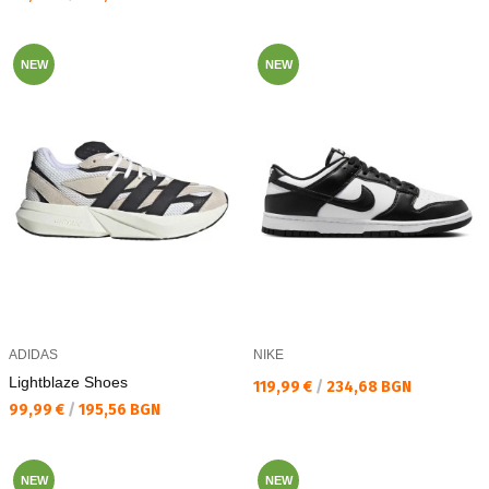
NEW
NEW
ADIDAS
NIKE
Lightblaze Shoes
Текуща цена:
119,99 €
/
234,68 BGN
Текуща цена:
99,99 €
/
195,56 BGN
NEW
NEW