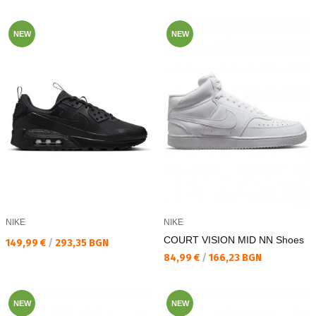
NEW
NEW
NIKE
NIKE
COURT VISION MID NN Shoes
Текуща цена:
149,99 €
/
293,35 BGN
Текуща цена:
84,99 €
/
166,23 BGN
NEW
NEW