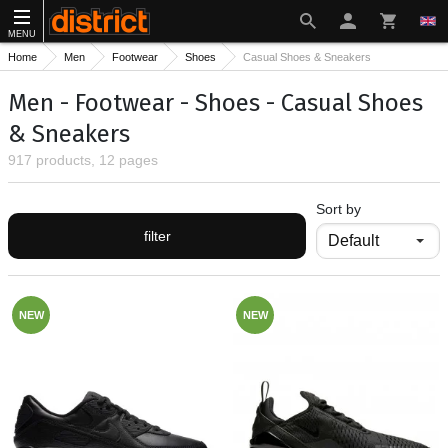
MENU
Home
Men
Footwear
Shoes
Casual Shoes & Sneakers
Men - Footwear - Shoes - Casual Shoes
& Sneakers
917 products, 12 pages
Sort by
filter
NEW
NEW