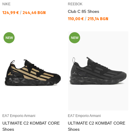
NIKE
REEBOK
Club C 85 Shoes
Текуща цена:
124,99 €
/
244,46 BGN
Текуща цена:
110,00 €
/
215,14 BGN
NEW
NEW
EA7 Emporio Armani
EA7 Emporio Armani
ULTIMATE C2 KOMBAT CORE
ULTIMATE C2 KOMBAT CORE
Shoes
Shoes