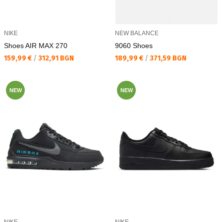
NIKE
NEW BALANCE
Shoes AIR MAX 270
9060 Shoes
Текуща цена:
Текуща цена:
159,99 €
/
312,91 BGN
189,99 €
/
371,59 BGN
NEW
NEW
NIKE
NIKE