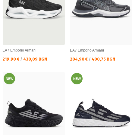
EA7 Emporio Armani
EA7 Emporio Armani
Текуща цена:
Текуща цена:
219,90 €
/
430,09 BGN
204,90 €
/
400,75 BGN
NEW
NEW