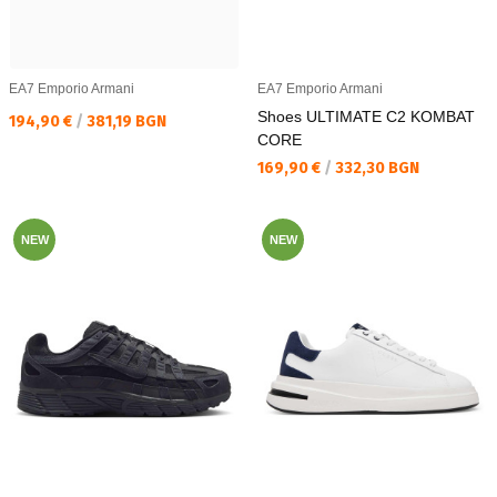
EA7 Emporio Armani
EA7 Emporio Armani
Shoes ULTIMATE C2 KOMBAT
Текуща цена:
194,90 €
/
381,19 BGN
CORE
Текуща цена:
169,90 €
/
332,30 BGN
NEW
NEW