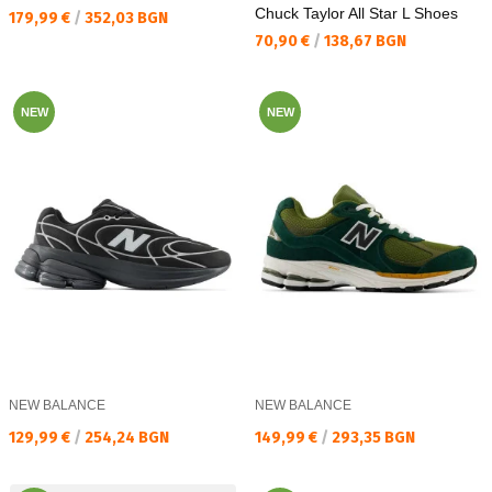
Chuck Taylor All Star L Shoes
Текуща цена:
179,99 €
/
352,03 BGN
Текуща цена:
70,90 €
/
138,67 BGN
NEW
NEW
NEW BALANCE
NEW BALANCE
Текуща цена:
Текуща цена:
129,99 €
/
254,24 BGN
149,99 €
/
293,35 BGN