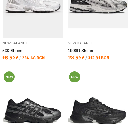
NEW BALANCE
NEW BALANCE
530 Shoes
1906R Shoes
Текуща цена:
Текуща цена:
119,99 €
/
234,68 BGN
159,99 €
/
312,91 BGN
NEW
NEW