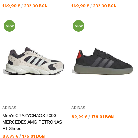
Текуща цена:
Текуща цена:
169,90 €
/
332,30 BGN
169,90 €
/
332,30 BGN
NEW
NEW
ADIDAS
ADIDAS
Men's CRAZYCHAOS 2000
Текуща цена:
89,99 €
/
176,01 BGN
MERCEDES AMG PETRONAS
F1 Shoes
Текуща цена:
89,99 €
/
176,01 BGN