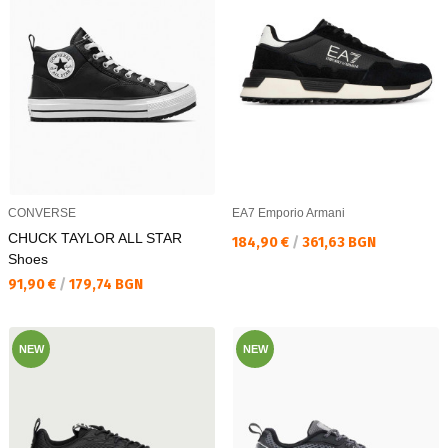
CONVERSE
EA7 Emporio Armani
CHUCK TAYLOR ALL STAR
Текуща цена:
184,90 €
/
361,63 BGN
Shoes
Текуща цена:
91,90 €
/
179,74 BGN
NEW
NEW