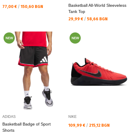
Basketball All-World Sleeveless
Текуща цена:
77,00 €
/
150,60 BGN
Tank Top
Текуща цена:
29,99 €
/
58,66 BGN
NEW
NEW
ADIDAS
NIKE
Basketball Badge of Sport
Текуща цена:
109,99 €
/
215,12 BGN
Shorts