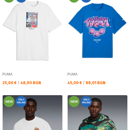
PUMA
PUMA
Текуща цена:
Текуща цена:
25,00 €
/
48,90 BGN
45,00 €
/
88,01 BGN
ONLY
ONLY
NEW
NEW
ONLINE
ONLINE