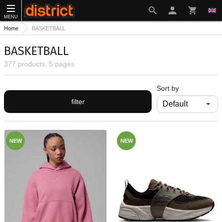
MENU
Home
BASKETBALL
BASKETBALL
377 products, 5 pages
Sort by
filter
NEW
NEW