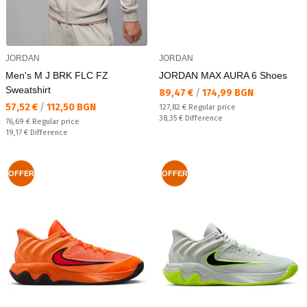
JORDAN
JORDAN
Men's M J BRK FLC FZ
JORDAN MAX AURA 6 Shoes
Sweatshirt
Текуща цена:
89,47 €
/
174,99 BGN
Текуща цена:
57,52 €
/
112,50 BGN
Regular price:
127,82 €
Regular price
Спестявате:
38,35 €
Difference
Regular price:
76,69 €
Regular price
Спестявате:
19,17 €
Difference
OFFER
OFFER