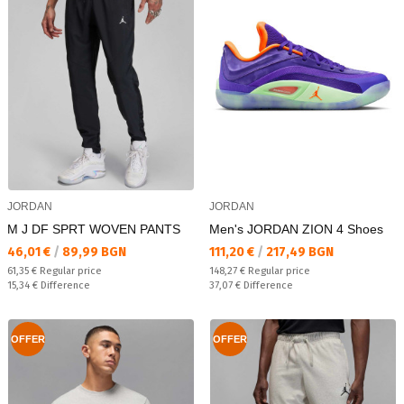
JORDAN
JORDAN
M J DF SPRT WOVEN PANTS
Men's JORDAN ZION 4 Shoes
Текуща цена:
Текуща цена:
46,01 €
/
89,99 BGN
111,20 €
/
217,49 BGN
Regular price:
Regular price:
61,35 €
Regular price
148,27 €
Regular price
Спестявате:
Спестявате:
15,34 €
Difference
37,07 €
Difference
OFFER
OFFER