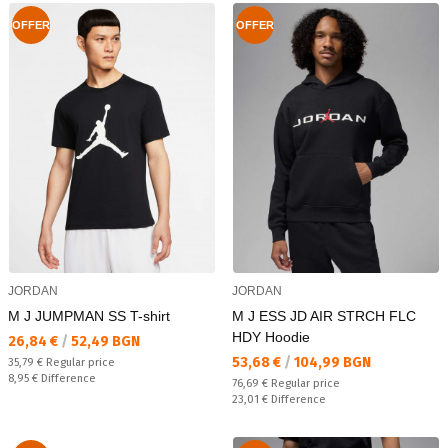
OFFER
OFFER
JORDAN
JORDAN
M J JUMPMAN SS T-shirt
M J ESS JD AIR STRCH FLC
HDY Hoodie
Текуща цена:
26,84 €
/
52,49 BGN
Текуща цена:
53,68 €
/
104,99 BGN
Regular price:
35,79 €
Regular price
Спестявате:
8,95 €
Difference
Regular price:
76,69 €
Regular price
Спестявате:
23,01 €
Difference