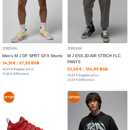
JORDAN
JORDAN
Men's M J DF SPRT GFX Shorts
M J ESS JD AIR STRCH FLC
PANTS
Текуща цена:
34,51 €
/
67,50 BGN
Текуща цена:
53,68 €
/
104,99 BGN
Regular price:
46,01 €
Regular price
Спестявате:
11,50 €
Difference
Regular price:
76,69 €
Regular price
Спестявате:
23,01 €
Difference
OFFER
OFFER