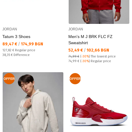
JORDAN
JORDAN
Tatum 3 Shoes
Men's M J BRK FLC FZ
Sweatshirt
Текуща цена:
89,47 €
/
174,99 BGN
Текуща цена:
52,49 €
/
102,66 BGN
Regular price:
127,82 €
Regular price
Спестявате:
38,35 €
Difference
74,99 €
(
-30%
)
The lowest price
Regular price:
74,99 €
(
-30%
) Regular price
OFFER
OFFER