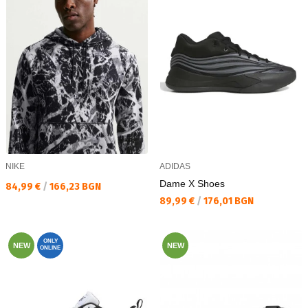
NIKE
ADIDAS
Dame X Shoes
Текуща цена:
84,99 €
/
166,23 BGN
Текуща цена:
89,99 €
/
176,01 BGN
ONLY
NEW
NEW
ONLINE