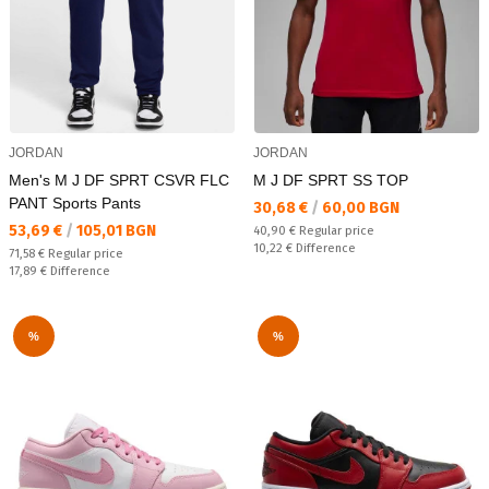
JORDAN
JORDAN
Men's M J DF SPRT CSVR FLC
M J DF SPRT SS TOP
PANT Sports Pants
Текуща цена:
30,68 €
/
60,00 BGN
Текуща цена:
53,69 €
/
105,01 BGN
Regular price:
40,90 €
Regular price
Спестявате:
10,22 €
Difference
Regular price:
71,58 €
Regular price
Спестявате:
17,89 €
Difference
%
%