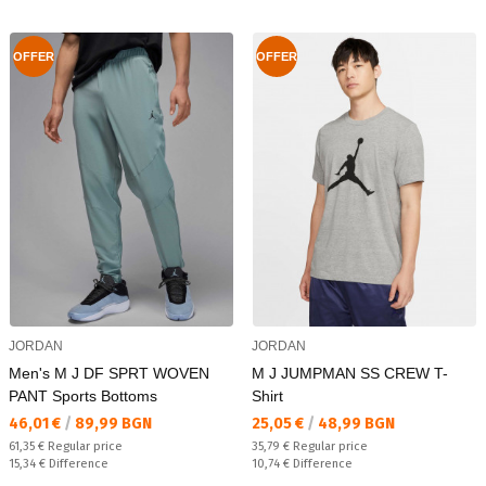
OFFER
OFFER
JORDAN
JORDAN
Men's M J DF SPRT WOVEN
M J JUMPMAN SS CREW T-
PANT Sports Bottoms
Shirt
Текуща цена:
Текуща цена:
46,01 €
/
89,99 BGN
25,05 €
/
48,99 BGN
Regular price:
Regular price:
61,35 €
Regular price
35,79 €
Regular price
Спестявате:
Спестявате:
15,34 €
Difference
10,74 €
Difference