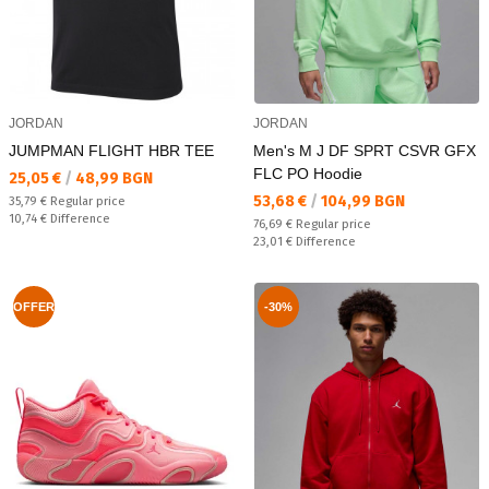
JORDAN
JORDAN
JUMPMAN FLIGHT HBR TEE
Men's M J DF SPRT CSVR GFX
FLC PO Hoodie
Текуща цена:
25,05 €
/
48,99 BGN
Текуща цена:
53,68 €
/
104,99 BGN
Regular price:
35,79 €
Regular price
Спестявате:
10,74 €
Difference
Regular price:
76,69 €
Regular price
Спестявате:
23,01 €
Difference
OFFER
-30%