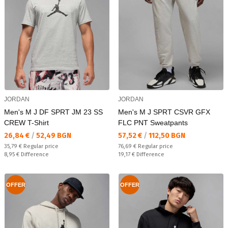
JORDAN
JORDAN
Men's M J DF SPRT JM 23 SS
Men's M J SPRT CSVR GFX
CREW T-Shirt
FLC PNT Sweatpants
Текуща цена:
Текуща цена:
26,84 €
/
52,49 BGN
57,52 €
/
112,50 BGN
Regular price:
Regular price:
35,79 €
Regular price
76,69 €
Regular price
Спестявате:
Спестявате:
8,95 €
Difference
19,17 €
Difference
OFFER
OFFER