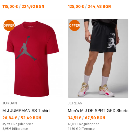
Текуща цена:
Текуща цена:
115,00 €
/
224,92 BGN
125,00 €
/
244,48 BGN
OFFER
OFFER
JORDAN
JORDAN
M J JUMPMAN SS T-shirt
Men's M J DF SPRT GFX Shorts
Текуща цена:
Текуща цена:
26,84 €
/
52,49 BGN
34,51 €
/
67,50 BGN
Regular price:
Regular price:
35,79 €
Regular price
46,01 €
Regular price
Спестявате:
Спестявате:
8,95 €
Difference
11,50 €
Difference