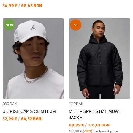
Текуща цена:
34,99 €
/
68,43 BGN
NEW
%
JORDAN
JORDAN
U J RISE CAP S CB MTL JM
M J TF SPRT STMT MDWT
JACKET
Текуща цена:
32,99 €
/
64,52 BGN
Текуща цена:
89,99 €
/
176,01 BGN
104,99 €
(
-14%
)
The lowest price