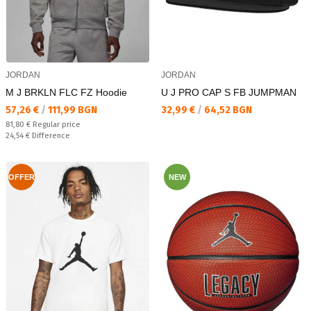
JORDAN
JORDAN
M J BRKLN FLC FZ Hoodie
U J PRO CAP S FB JUMPMAN
Текуща цена:
Текуща цена:
57,26 €
/
111,99 BGN
32,99 €
/
64,52 BGN
Regular price:
81,80 €
Regular price
Спестявате:
24,54 €
Difference
OFFER
NEW