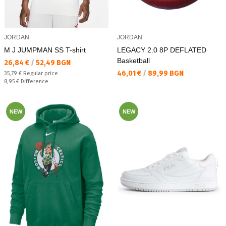
JORDAN
JORDAN
M J JUMPMAN SS T-shirt
LEGACY 2.0 8P DEFLATED
Basketball
Текуща цена:
26,84 €
/
52,49 BGN
Текуща цена:
46,01 €
/
89,99 BGN
Regular price:
35,79 €
Regular price
Спестявате:
8,95 €
Difference
NEW
NEW