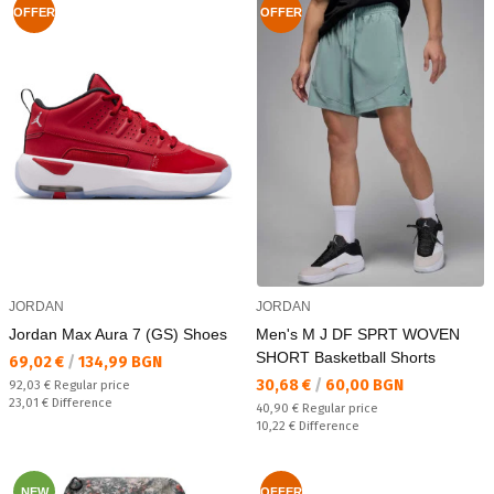
OFFER
OFFER
JORDAN
JORDAN
Jordan Max Aura 7 (GS) Shoes
Men's M J DF SPRT WOVEN
SHORT Basketball Shorts
Текуща цена:
69,02 €
/
134,99 BGN
Текуща цена:
30,68 €
/
60,00 BGN
Regular price:
92,03 €
Regular price
Спестявате:
23,01 €
Difference
Regular price:
40,90 €
Regular price
Спестявате:
10,22 €
Difference
NEW
OFFER