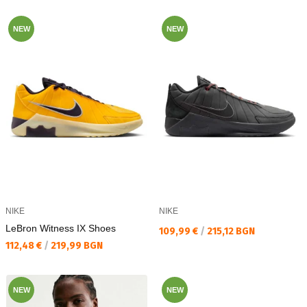
NEW
NEW
NIKE
NIKE
LeBron Witness IX Shoes
Текуща цена:
109,99 €
/
215,12 BGN
Текуща цена:
112,48 €
/
219,99 BGN
NEW
NEW