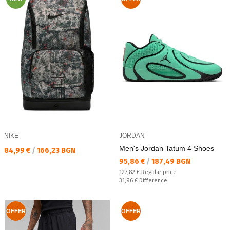
NIKE
JORDAN
Men's Jordan Tatum 4 Shoes
Текуща цена:
84,99 €
/
166,23 BGN
Текуща цена:
95,86 €
/
187,49 BGN
Regular price:
127,82 €
Regular price
Спестявате:
31,96 €
Difference
OFFER
OFFER