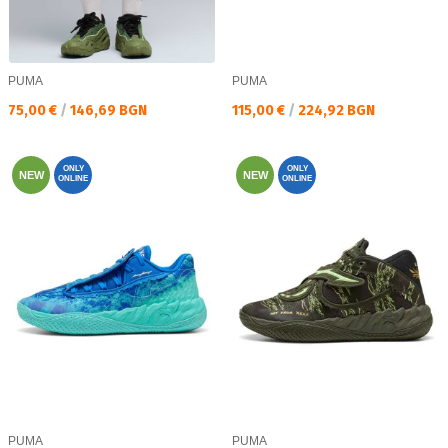
PUMA
PUMA
Текуща цена:
Текуща цена:
75,00 €
/
146,69 BGN
115,00 €
/
224,92 BGN
ONLY
ONLY
NEW
NEW
ONLINE
ONLINE
PUMA
PUMA