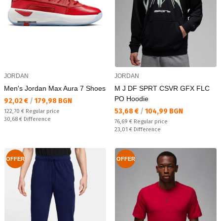
JORDAN
JORDAN
Men's Jordan Max Aura 7 Shoes
M J DF SPRT CSVR GFX FLC
PO Hoodie
Текуща цена:
92,02 €
/
179,98 BGN
Текуща цена:
53,68 €
/
104,99 BGN
Regular price:
122,70 €
Regular price
Спестявате:
30,68 €
Difference
Regular price:
76,69 €
Regular price
Спестявате:
23,01 €
Difference
OFFER
OFFER