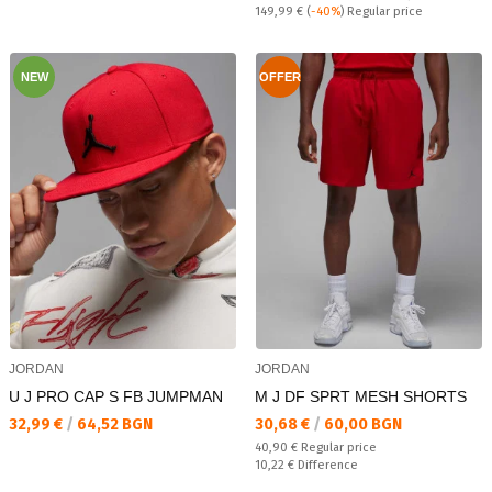
Regular price:
149,99 €
(
-40%
) Regular price
NEW
OFFER
JORDAN
JORDAN
U J PRO CAP S FB JUMPMAN
M J DF SPRT MESH SHORTS
Текуща цена:
Текуща цена:
32,99 €
/
64,52 BGN
30,68 €
/
60,00 BGN
Regular price:
40,90 €
Regular price
Спестявате:
10,22 €
Difference