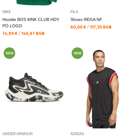
NIKE
FILA
Hoodie BOS MNK CLUB HDY
Shoes REGA NF
PO LOGO
Текуща цена:
60,00 €
/
117,35 BGN
Текуща цена:
74,99 €
/
146,67 BGN
NEW
NEW
UNDER ARMOUR
ADIDAS