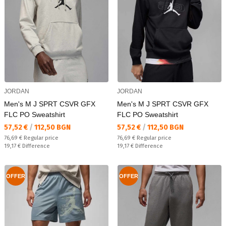
JORDAN
JORDAN
Men's M J SPRT CSVR GFX
Men's M J SPRT CSVR GFX
FLC PO Sweatshirt
FLC PO Sweatshirt
Текуща цена:
Текуща цена:
57,52 €
/
112,50 BGN
57,52 €
/
112,50 BGN
Regular price:
Regular price:
76,69 €
Regular price
76,69 €
Regular price
Спестявате:
Спестявате:
19,17 €
Difference
19,17 €
Difference
OFFER
OFFER