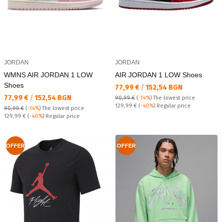
JORDAN
JORDAN
WMNS AIR JORDAN 1 LOW
AIR JORDAN 1 LOW Shoes
Shoes
Текуща цена:
77,99 €
/
152,54 BGN
Текуща цена:
77,99 €
/
152,54 BGN
90,99 €
(
-14%
)
The lowest price
Regular price:
129,99 €
(
-40%
) Regular price
90,99 €
(
-14%
)
The lowest price
Regular price:
129,99 €
(
-40%
) Regular price
OFFER
OFFER