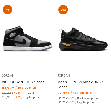
%
-25%
JORDAN
JORDAN
AIR JORDAN 1 MID Shoes
Men's JORDAN MAX AURA 7
Shoes
Текуща цена:
83,99 €
/
164,27 BGN
Текуща цена:
92,02 €
/
179,98 BGN
97,99 €
(
-14%
)
The lowest price
Regular price:
139,99 €
(
-40%
) Regular price
122,70 €
(
-25%
)
The lowest price
Regular price:
122,70 €
(
-25%
) Regular price