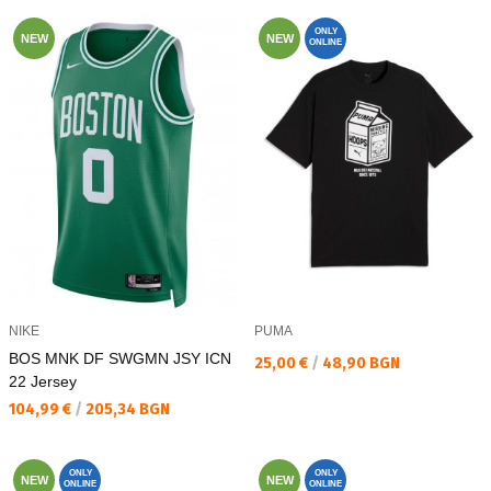
ONLY
NEW
NEW
ONLINE
NIKE
PUMA
BOS MNK DF SWGMN JSY ICN
Текуща цена:
25,00 €
/
48,90 BGN
22 Jersey
Текуща цена:
104,99 €
/
205,34 BGN
ONLY
ONLY
NEW
NEW
ONLINE
ONLINE