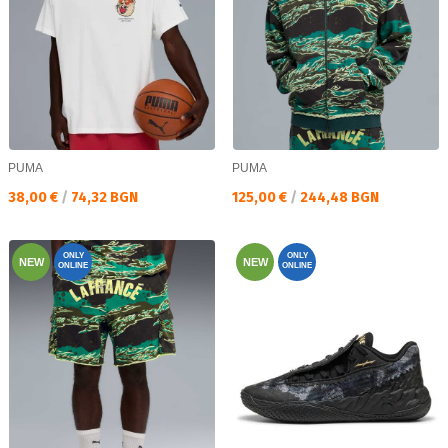
PUMA
PUMA
Текуща цена:
Текуща цена:
38,00 €
/
74,32 BGN
125,00 €
/
244,48 BGN
ONLY
ONLY
NEW
NEW
ONLINE
ONLINE