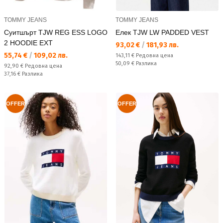
TOMMY JEANS
TOMMY JEANS
Суитшърт TJW REG ESS LOGO
Елек TJW LW PADDED VEST
2 HOODIE EXT
Текуща цена:
93,02 €
/
181,93 лв.
Текуща цена:
55,74 €
/
109,02 лв.
Редовна цена:
143,11 €
Редовна цена
Спестявате:
50,09 €
Разлика
Редовна цена:
92,90 €
Редовна цена
Спестявате:
37,16 €
Разлика
OFFER
OFFER