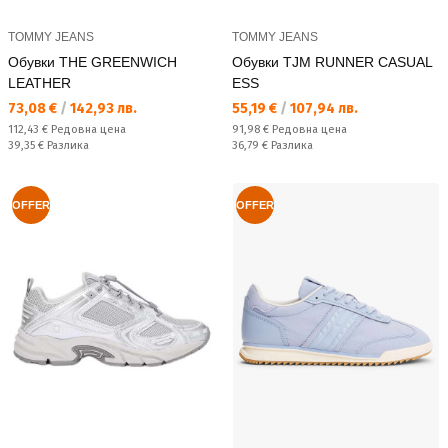
TOMMY JEANS
TOMMY JEANS
Обувки THE GREENWICH
Обувки TJM RUNNER CASUAL
LEATHER
ESS
Текуща цена:
Текуща цена:
73,08 €
/
142,93 лв.
55,19 €
/
107,94 лв.
Редовна цена:
Редовна цена:
112,43 €
Редовна цена
91,98 €
Редовна цена
Спестявате:
Спестявате:
39,35 €
Разлика
36,79 €
Разлика
OFFER
OFFER