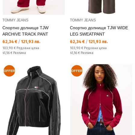
TOMMY JEANS
TOMMY JEANS
Спортно долнище TJW
Спортно долнище TJW WIDE
ARCHIVE TRACK PANT
LEG SWEATPANT
Текуща цена:
Текуща цена:
62,34 €
/
121,93 лв.
62,34 €
/
121,93 лв.
Редовна цена:
Редовна цена:
103,90 €
Редовна цена
103,90 €
Редовна цена
Спестявате:
Спестявате:
41,56 €
Разлика
41,56 €
Разлика
OFFER
OFFER