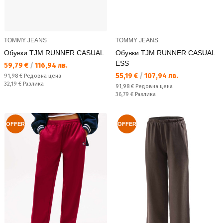
TOMMY JEANS
TOMMY JEANS
Обувки TJM RUNNER CASUAL
Обувки TJM RUNNER CASUAL
ESS
Текуща цена:
59,79 €
/
116,94 лв.
Текуща цена:
55,19 €
/
107,94 лв.
Редовна цена:
91,98 €
Редовна цена
Спестявате:
32,19 €
Разлика
Редовна цена:
91,98 €
Редовна цена
Спестявате:
36,79 €
Разлика
OFFER
OFFER