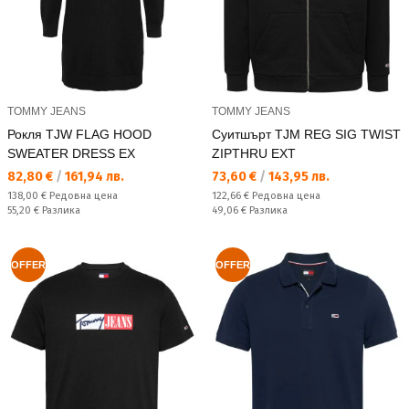
TOMMY JEANS
TOMMY JEANS
Рокля TJW FLAG HOOD
Суитшърт TJM REG SIG TWIST
SWEATER DRESS EX
ZIPTHRU EXT
Текуща цена:
Текуща цена:
82,80 €
/
161,94 лв.
73,60 €
/
143,95 лв.
Редовна цена:
Редовна цена:
138,00 €
Редовна цена
122,66 €
Редовна цена
Спестявате:
Спестявате:
55,20 €
Разлика
49,06 €
Разлика
OFFER
OFFER