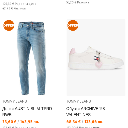
Спестявате:
55,20 €
Разлика
Редовна цена:
107,32 €
Редовна цена
Спестявате:
42,93 €
Разлика
OFFER
OFFER
TOMMY JEANS
TOMMY JEANS
Дънки AUSTIN SLIM TPRD
Обувки ARCHIVE '98
RWB
VALENTINES
Текуща цена:
Текуща цена:
73,60 €
/
143,95 лв.
68,34 €
/
133,66 лв.
Редовна цена:
Редовна цена:
122,66 €
Редовна цена
113,90 €
Редовна цена