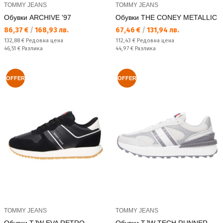
TOMMY JEANS
TOMMY JEANS
Обувки ARCHIVE '97
Обувки THE CONEY METALLIC
Текуща цена:
Текуща цена:
86,37 €
/
168,93 лв.
67,46 €
/
131,94 лв.
Редовна цена:
Редовна цена:
132,88 €
Редовна цена
112,43 €
Редовна цена
Спестявате:
Спестявате:
46,51 €
Разлика
44,97 €
Разлика
OFFER
OFFER
TOMMY JEANS
TOMMY JEANS