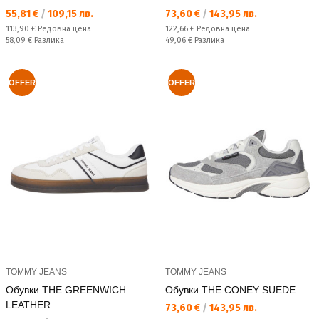
Текуща цена:
Текуща цена:
55,81 €
/
109,15 лв.
73,60 €
/
143,95 лв.
Редовна цена:
Редовна цена:
113,90 €
Редовна цена
122,66 €
Редовна цена
Спестявате:
Спестявате:
58,09 €
Разлика
49,06 €
Разлика
OFFER
OFFER
TOMMY JEANS
TOMMY JEANS
Обувки THE GREENWICH
Обувки THE CONEY SUEDE
LEATHER
Текуща цена:
73,60 €
/
143,95 лв.