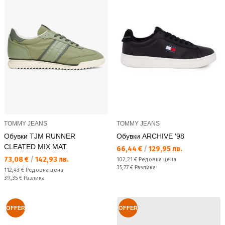
TOMMY JEANS
TOMMY JEANS
Обувки TJM RUNNER
Обувки ARCHIVE '98
CLEATED MIX MAT.
Текуща цена:
66,44 €
/
129,95 лв.
Текуща цена:
73,08 €
/
142,93 лв.
Редовна цена:
102,21 €
Редовна цена
Спестявате:
35,77 €
Разлика
Редовна цена:
112,43 €
Редовна цена
Спестявате:
39,35 €
Разлика
OFFER
OFFER