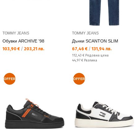
TOMMY JEANS
TOMMY JEANS
Обувки ARCHIVE '98
Дънки SCANTON SLIM
Текуща цена:
Текуща цена:
103,90 €
/
203,21 лв.
67,46 €
/
131,94 лв.
Редовна цена:
112,43 €
Редовна цена
Спестявате:
44,97 €
Разлика
OFFER
OFFER