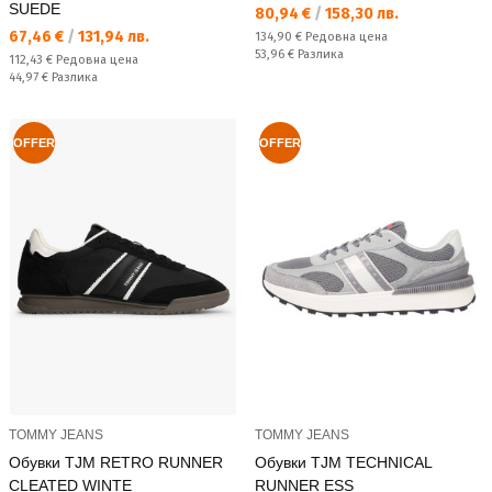
SUEDE
Текуща цена:
80,94 €
/
158,30 лв.
Текуща цена:
67,46 €
/
131,94 лв.
Редовна цена:
134,90 €
Редовна цена
Спестявате:
53,96 €
Разлика
Редовна цена:
112,43 €
Редовна цена
Спестявате:
44,97 €
Разлика
OFFER
OFFER
TOMMY JEANS
TOMMY JEANS
Обувки TJM RETRO RUNNER
Обувки TJM TECHNICAL
CLEATED WINTE
RUNNER ESS