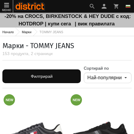
МЕНЮ
-20% на CROCS, BIRKENSTOCK & HEY DUDE с код:
HOTDROP | купи сега
| виж правилата
Начало
Марки
TOMMY JEANS
Марки - TOMMY JEANS
153 продукта, 2 страници
Сортирай по
Филтрирай
NEW
NEW