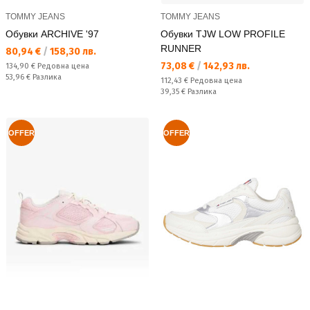
TOMMY JEANS
TOMMY JEANS
Обувки ARCHIVE '97
Обувки TJW LOW PROFILE
RUNNER
Текуща цена:
80,94 €
/
158,30 лв.
Текуща цена:
73,08 €
/
142,93 лв.
Редовна цена:
134,90 €
Редовна цена
Спестявате:
53,96 €
Разлика
Редовна цена:
112,43 €
Редовна цена
Спестявате:
39,35 €
Разлика
OFFER
OFFER