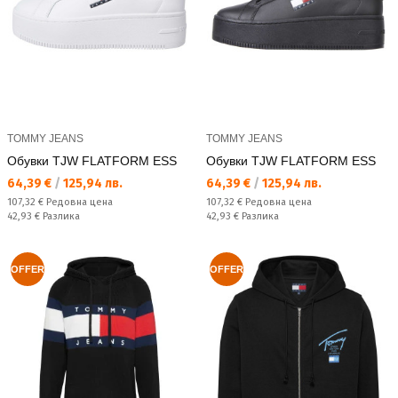
TOMMY JEANS
TOMMY JEANS
Обувки TJW FLATFORM ESS
Обувки TJW FLATFORM ESS
Текуща цена:
Текуща цена:
64,39 €
/
125,94 лв.
64,39 €
/
125,94 лв.
Редовна цена:
Редовна цена:
107,32 €
Редовна цена
107,32 €
Редовна цена
Спестявате:
Спестявате:
42,93 €
Разлика
42,93 €
Разлика
OFFER
OFFER