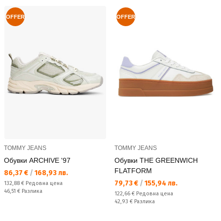
OFFER
OFFER
TOMMY JEANS
TOMMY JEANS
Обувки ARCHIVE '97
Обувки THE GREENWICH
FLATFORM
Текуща цена:
86,37 €
/
168,93 лв.
Текуща цена:
79,73 €
/
155,94 лв.
Редовна цена:
132,88 €
Редовна цена
Спестявате:
46,51 €
Разлика
Редовна цена:
122,66 €
Редовна цена
Спестявате:
42,93 €
Разлика