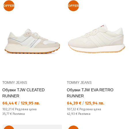
OFFER
OFFER
TOMMY JEANS
TOMMY JEANS
Обувки TJW CLEATED
Обувки TJW EVA RETRO
RUNNER
RUNNER
Текуща цена:
Текуща цена:
66,44 €
/
129,95 лв.
64,39 €
/
125,94 лв.
Редовна цена:
Редовна цена:
102,21 €
Редовна цена
107,32 €
Редовна цена
Спестявате:
Спестявате:
35,77 €
Разлика
42,93 €
Разлика