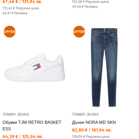
Текуща цена:
67,46 €
/
131,94 лв.
Редовна цена:
122,66 €
Редовна цена
Спестявате:
49,06 €
Разлика
Редовна цена:
112,43 €
Редовна цена
Спестявате:
44,97 €
Разлика
OFFER
OFFER
TOMMY JEANS
TOMMY JEANS
Обувки TJM RETRO BASKET
Дънки NORA MD SKN
ESS
Текуща цена:
82,80 €
/
161,94 лв.
Текуща цена:
64,39 €
/
125,94 лв.
Редовна цена:
138,00 €
Редовна цена