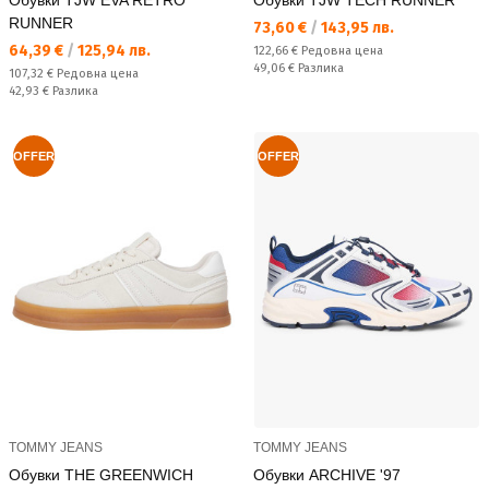
Обувки TJW EVA RETRO
Обувки TJW TECH RUNNER
RUNNER
Текуща цена:
73,60 €
/
143,95 лв.
Текуща цена:
64,39 €
/
125,94 лв.
Редовна цена:
122,66 €
Редовна цена
Спестявате:
49,06 €
Разлика
Редовна цена:
107,32 €
Редовна цена
Спестявате:
42,93 €
Разлика
OFFER
OFFER
TOMMY JEANS
TOMMY JEANS
Обувки THE GREENWICH
Обувки ARCHIVE '97