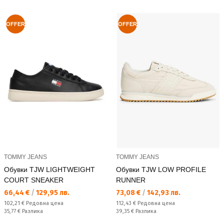
OFFER
OFFER
TOMMY JEANS
TOMMY JEANS
Обувки TJW LIGHTWEIGHT
Обувки TJW LOW PROFILE
COURT SNEAKER
RUNNER
Текуща цена:
Текуща цена:
66,44 €
/
129,95 лв.
73,08 €
/
142,93 лв.
Редовна цена:
Редовна цена:
102,21 €
Редовна цена
112,43 €
Редовна цена
Спестявате:
Спестявате:
35,77 €
Разлика
39,35 €
Разлика