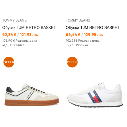
TOMMY JEANS
TOMMY JEANS
Обувки TJM RETRO BASKET
Обувки TJM RETRO BASKET
Текуща цена:
Текуща цена:
62,34 €
/
121,93 лв.
66,44 €
/
129,95 лв.
Редовна цена:
Редовна цена:
103,90 €
Редовна цена
102,21 €
Редовна цена
Спестявате:
Спестявате:
41,56 €
Разлика
35,77 €
Разлика
OFFER
OFFER