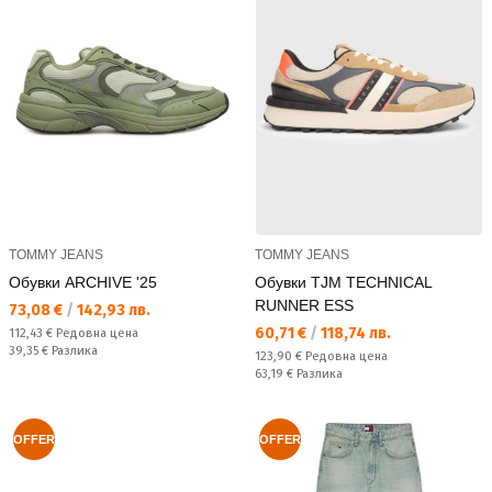
TOMMY JEANS
TOMMY JEANS
Обувки ARCHIVE '25
Обувки TJM TECHNICAL
RUNNER ESS
Текуща цена:
73,08 €
/
142,93 лв.
Текуща цена:
60,71 €
/
118,74 лв.
Редовна цена:
112,43 €
Редовна цена
Спестявате:
39,35 €
Разлика
Редовна цена:
123,90 €
Редовна цена
Спестявате:
63,19 €
Разлика
OFFER
OFFER