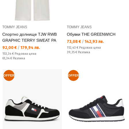
TOMMY JEANS
TOMMY JEANS
Спортно долнище TJW RWB
Обувки THE GREENWICH
GRAPHIC TERRY SWEAT PA
Текуща цена:
73,08 €
/
142,93 лв.
Текуща цена:
92,00 €
/
179,94 лв.
Редовна цена:
112,43 €
Редовна цена
Спестявате:
39,35 €
Разлика
Редовна цена:
153,34 €
Редовна цена
Спестявате:
61,34 €
Разлика
OFFER
OFFER