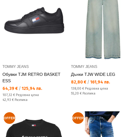
TOMMY JEANS
TOMMY JEANS
Обувки TJM RETRO BASKET
Дънки TJW WIDE LEG
ESS
Текуща цена:
82,80 €
/
161,94 лв.
Текуща цена:
64,39 €
/
125,94 лв.
Редовна цена:
138,00 €
Редовна цена
Спестявате:
55,20 €
Разлика
Редовна цена:
107,32 €
Редовна цена
Спестявате:
42,93 €
Разлика
OFFER
OFFER