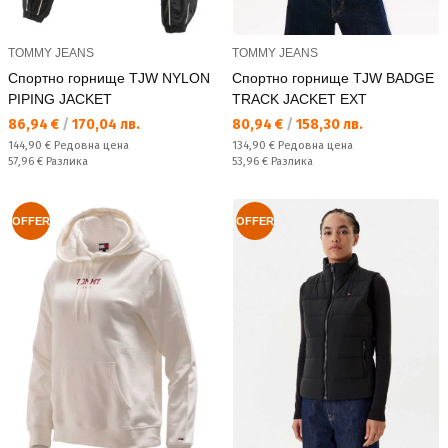
TOMMY JEANS
TOMMY JEANS
Спортно горнище TJW NYLON
Спортно горнище TJW BADGE
PIPING JACKET
TRACK JACKET EXT
Текуща цена:
Текуща цена:
86,94 €
/
170,04 лв.
80,94 €
/
158,30 лв.
Редовна цена:
Редовна цена:
144,90 €
Редовна цена
134,90 €
Редовна цена
Спестявате:
Спестявате:
57,96 €
Разлика
53,96 €
Разлика
OFFER
OFFER