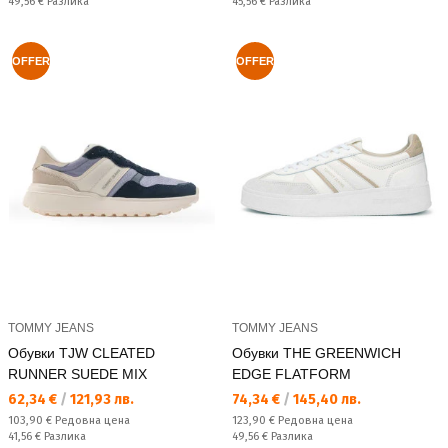
Спестявате:
Спестявате:
49,56 €
Разлика
45,56 €
Разлика
OFFER
OFFER
TOMMY JEANS
TOMMY JEANS
Обувки TJW CLEATED
Обувки THE GREENWICH
RUNNER SUEDE MIX
EDGE FLATFORM
Текуща цена:
Текуща цена:
62,34 €
/
121,93 лв.
74,34 €
/
145,40 лв.
Редовна цена:
Редовна цена:
103,90 €
Редовна цена
123,90 €
Редовна цена
Спестявате:
Спестявате:
41,56 €
Разлика
49,56 €
Разлика