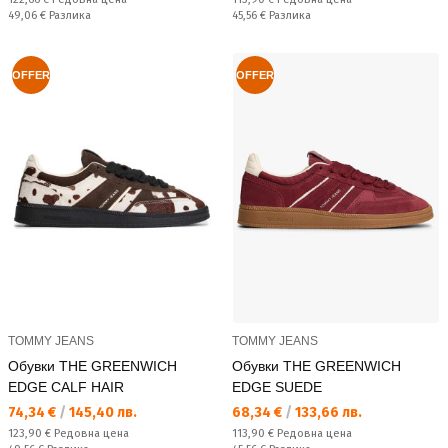
Спестявате:
Спестявате:
49,06 €
Разлика
45,56 €
Разлика
OFFER
OFFER
TOMMY JEANS
TOMMY JEANS
Обувки THE GREENWICH
Обувки THE GREENWICH
EDGE CALF HAIR
EDGE SUEDE
Текуща цена:
Текуща цена:
74,34 €
/
145,40 лв.
68,34 €
/
133,66 лв.
Редовна цена:
Редовна цена:
123,90 €
Редовна цена
113,90 €
Редовна цена