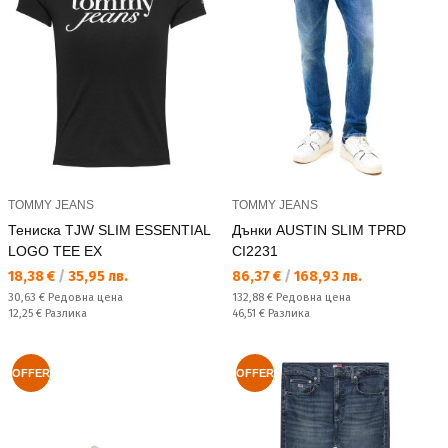
TOMMY JEANS
TOMMY JEANS
Тениска TJW SLIM ESSENTIAL
Дънки AUSTIN SLIM TPRD
LOGO TEE EX
CI2231
Текуща цена:
Текуща цена:
18,38 €
/
35,95 лв.
86,37 €
/
168,93 лв.
Редовна цена:
Редовна цена:
30,63 €
Редовна цена
132,88 €
Редовна цена
Спестявате:
Спестявате:
12,25 €
Разлика
46,51 €
Разлика
OFFER
OFFER