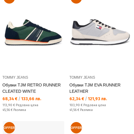
TOMMY JEANS
TOMMY JEANS
Обувки TJM RETRO RUNNER
Обувки TJM EVA RUNNER
CLEATED WINTE
LEATHER
Текуща цена:
Текуща цена:
68,34 €
/
133,66 лв.
62,34 €
/
121,93 лв.
Редовна цена:
Редовна цена:
113,90 €
Редовна цена
103,90 €
Редовна цена
Спестявате:
Спестявате:
45,56 €
Разлика
41,56 €
Разлика
OFFER
OFFER