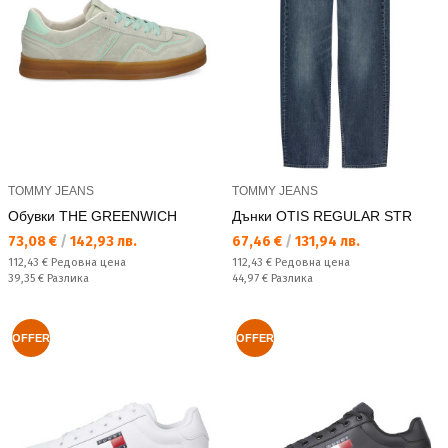
TOMMY JEANS
TOMMY JEANS
Обувки THE GREENWICH
Дънки OTIS REGULAR STR
Текуща цена:
Текуща цена:
73,08 €
/
142,93 лв.
67,46 €
/
131,94 лв.
Редовна цена:
Редовна цена:
112,43 €
Редовна цена
112,43 €
Редовна цена
Спестявате:
Спестявате:
39,35 €
Разлика
44,97 €
Разлика
OFFER
OFFER