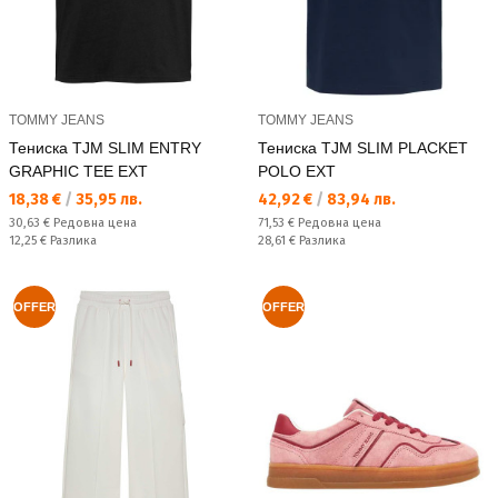
TOMMY JEANS
TOMMY JEANS
Тениска TJM SLIM ENTRY
Тениска TJM SLIM PLACKET
GRAPHIC TEE EXT
POLO EXT
Текуща цена:
Текуща цена:
18,38 €
/
35,95 лв.
42,92 €
/
83,94 лв.
Редовна цена:
Редовна цена:
30,63 €
Редовна цена
71,53 €
Редовна цена
Спестявате:
Спестявате:
12,25 €
Разлика
28,61 €
Разлика
OFFER
OFFER