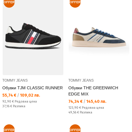
OFFER
OFFER
TOMMY JEANS
TOMMY JEANS
Обувки TJM CLASSIC RUNNER
Обувки THE GREENWICH
EDGE MIX
Текуща цена:
55,74 €
/
109,02 лв.
Текуща цена:
74,34 €
/
145,40 лв.
Редовна цена:
92,90 €
Редовна цена
Спестявате:
37,16 €
Разлика
Редовна цена:
123,90 €
Редовна цена
Спестявате:
49,56 €
Разлика
OFFER
OFFER