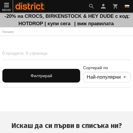
МЕНЮ
-20% на CROCS, BIRKENSTOCK & HEY DUDE с код:
HOTDROP | купи сега
| виж правилата
Начало
0 продукта, 0 страници
Сортирай по
Филтрирай
Искаш да си първи в списъка ни?