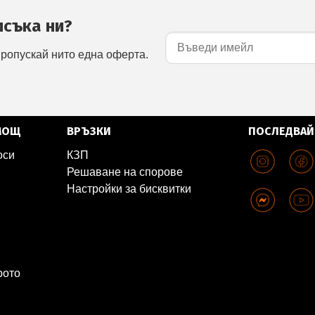
исъка ни?
пропускай нито една оферта.
МОЩ
ВРЪЗКИ
ПОСЛЕДВАЙ
оси
КЗП
Решаване на спорове
Настройки за бисквитки
рото