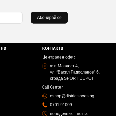
Абонирай се
 НИ
КОНТАКТИ
Централен офис
ж.к. Младост 4,
ул. “Васил Радославов” 6,
сграда SPORT DEPOT
Call Center
eshop@districtshoes.bg
0701 91009
понеделник – петък: