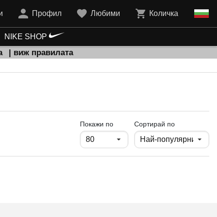
и
Профил
Любими
Количка
NIKE SHOP
а
| виж правилата
продукти на страница
Покажи по
Сортирай по