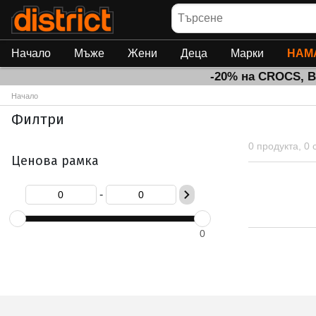
Търсене
Начало
Мъже
Жени
Деца
Марки
НАМ
-20% на CROCS, 
Начало
Филтри
0 продукта, 0
Ценова рамка
-
0