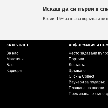
Искаш да си първи в сп
Вземи -15% за първа поръчка и не 
ЗА DISTRICT
ИНФОРМАЦИЯ И ПО
За нас
Често задавани въпр
Магазини
Поръчка
Блог
Доставка
Кариери
Връщане
Click & Collect
Ваучери за подарък
Плащане на вноски
Преминаване към ев