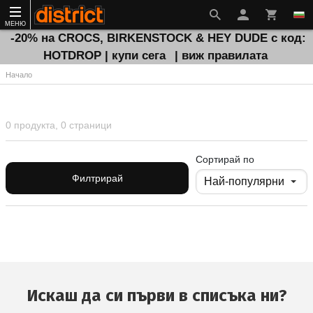
МЕНЮ
-20% на CROCS, BIRKENSTOCK & HEY DUDE с код:
HOTDROP | купи сега
| виж правилата
Начало
0 продукта, 0 страници
Сортирай по
Филтрирай
Искаш да си първи в списъка ни?