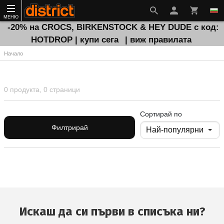
МЕНЮ
-20% на CROCS, BIRKENSTOCK & HEY DUDE с код:
HOTDROP | купи сега
| виж правилата
Начало
0 продукта, 0 страници
Сортирай по
Филтрирай
Искаш да си първи в списъка ни?