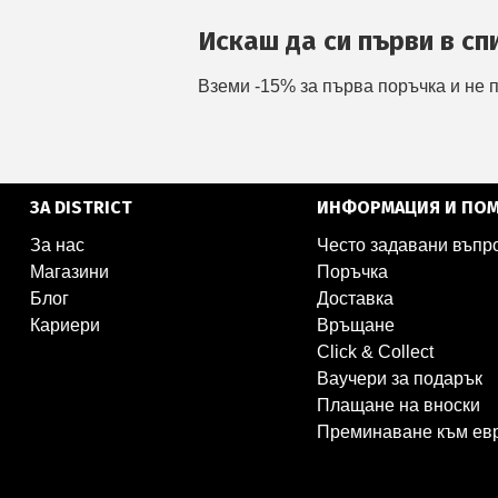
Искаш да си първи в сп
Вземи -15% за първа поръчка и не 
ЗА DISTRICT
ИНФОРМАЦИЯ И ПО
За нас
Често задавани въпр
Магазини
Поръчка
Блог
Доставка
Кариери
Връщане
Click & Collect
Ваучери за подарък
Плащане на вноски
Преминаване към ев