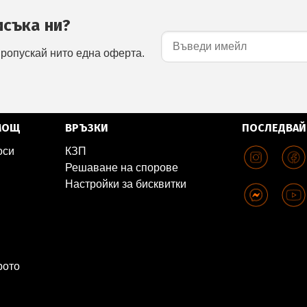
исъка ни?
пропускай нито една оферта.
МОЩ
ВРЪЗКИ
ПОСЛЕДВАЙ
оси
КЗП
Решаване на спорове
Настройки за бисквитки
рото