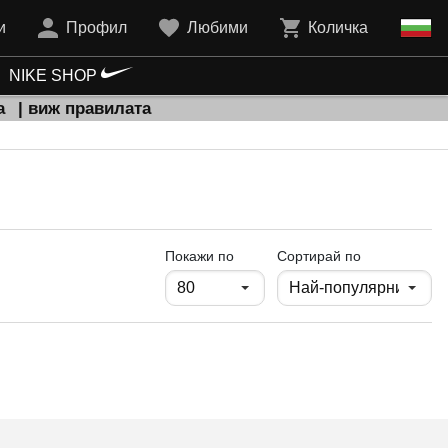
и
Профил
Любими
Количка
NIKE SHOP
а
| виж правилата
продукти на страница
Покажи по
Сортирай по