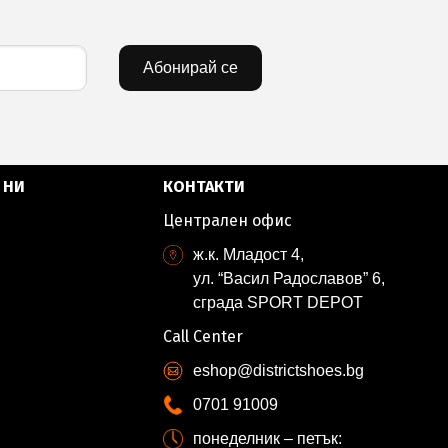
Абонирай се
 НИ
КОНТАКТИ
Централен офис
ж.к. Младост 4,
ул. “Васил Радославов” 6,
сграда SPORT DEPOT
Call Center
eshop@districtshoes.bg
0701 91009
понеделник – петък: