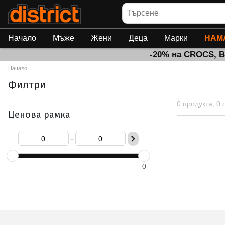
Търсене
Начало
Мъже
Жени
Деца
Марки
НАМ
-20% на CROCS, 
Начало
Филтри
0 продукта, 0
Ценова рамка
-
0