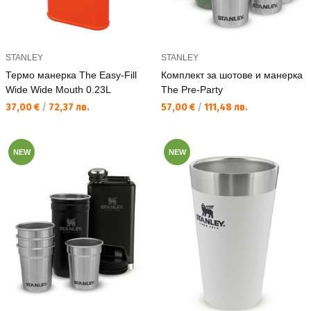
STANLEY
STANLEY
Термо манерка The Easy-Fill
Комплект за шотове и манерка
Wide Wide Mouth 0.23L
The Pre-Party
Текуща цена:
Текуща цена:
37,00 €
/
72,37 лв.
57,00 €
/
111,48 лв.
NEW
NEW