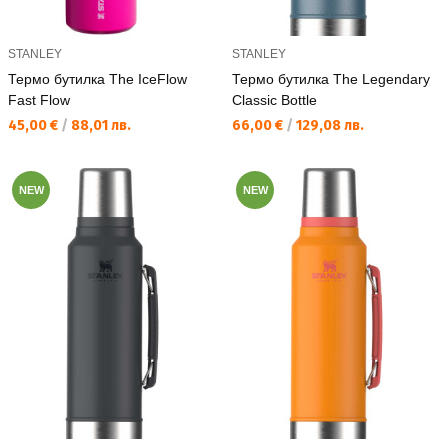
STANLEY
STANLEY
Термо бутилка The IceFlow
Термо бутилка The Legendary
Fast Flow
Classic Bottle
Текуща цена:
Текуща цена:
45,00 €
/
88,01 лв.
66,00 €
/
129,08 лв.
NEW
NEW