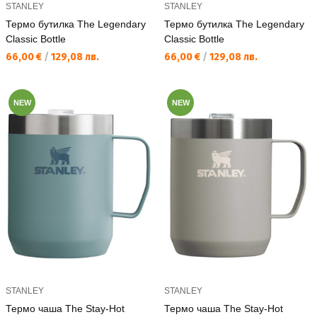
STANLEY
STANLEY
Термо бутилка The Legendary
Термо бутилка The Legendary
Classic Bottle
Classic Bottle
Текуща цена:
Текуща цена:
66,00 €
/
129,08 лв.
66,00 €
/
129,08 лв.
NEW
NEW
STANLEY
STANLEY
Термо чаша The Stay-Hot
Термо чаша The Stay-Hot