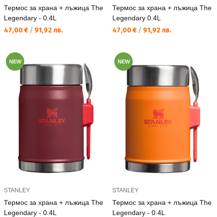
Термос за храна + лъжица The
Термос за храна + лъжица The
Legendary - 0.4L
Legendary 0.4L
Текуща цена:
Текуща цена:
47,00 €
/
91,92 лв.
47,00 €
/
91,92 лв.
NEW
NEW
STANLEY
STANLEY
Термос за храна + лъжица The
Термос за храна + лъжица The
Legendary - 0.4L
Legendary - 0.4L