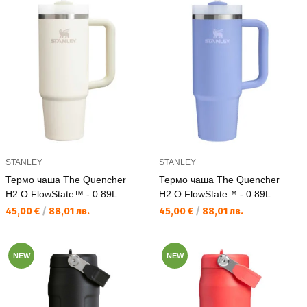
STANLEY
STANLEY
Термо чаша The Quencher
Термо чаша The Quencher
H2.O FlowState™ - 0.89L
H2.O FlowState™ - 0.89L
Текуща цена:
Текуща цена:
45,00 €
/
88,01 лв.
45,00 €
/
88,01 лв.
NEW
NEW