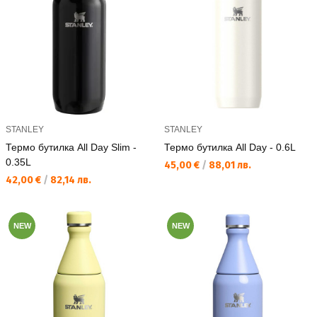
STANLEY
STANLEY
Термо бутилка All Day Slim -
Термо бутилка All Day - 0.6L
0.35L
Текуща цена:
45,00 €
/
88,01 лв.
Текуща цена:
42,00 €
/
82,14 лв.
NEW
NEW