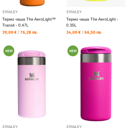
STANLEY
STANLEY
Термо чаша The AeroLight™
Термо чаша The AeroLight -
Transit - 0.47L
0.35L
Текуща цена:
Текуща цена:
39,00 €
/
76,28 лв.
34,00 €
/
66,50 лв.
NEW
NEW
STANLEY
STANLEY