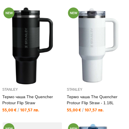
NEW
NEW
STANLEY
STANLEY
Термо чаша The Quencher
Термо чаша The Quencher
Protour Flip Straw
Protour Flip Straw - 1.18L
Текуща цена:
Текуща цена:
55,00 €
/
107,57 лв.
55,00 €
/
107,57 лв.
NEW
NEW