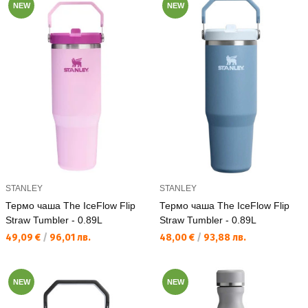
NEW
NEW
STANLEY
STANLEY
Термо чаша The IceFlow Flip
Термо чаша The IceFlow Flip
Straw Tumbler - 0.89L
Straw Tumbler - 0.89L
Текуща цена:
Текуща цена:
49,09 €
/
96,01 лв.
48,00 €
/
93,88 лв.
NEW
NEW