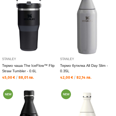
STANLEY
STANLEY
Термо чаша The IceFlow™ Flip
Термо бутилка All Day Slim -
Straw Tumbler - 0.6L
0.35L
Текуща цена:
Текуща цена:
45,00 €
/
88,01 лв.
42,00 €
/
82,14 лв.
NEW
NEW