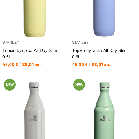
STANLEY
STANLEY
Термо бутилка All Day Slim -
Термо бутилка All Day Slim -
0.6L
0.6L
Текуща цена:
Текуща цена:
45,00 €
/
88,01 лв.
45,00 €
/
88,01 лв.
NEW
NEW