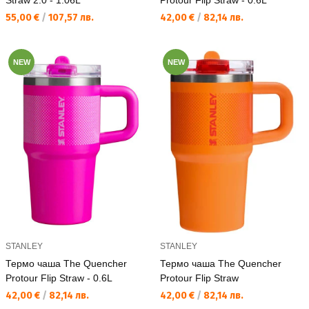
Straw 2.0 - 1.06L
Protour Flip Straw - 0.6L
Текуща цена:
Текуща цена:
55,00 €
/
107,57 лв.
42,00 €
/
82,14 лв.
NEW
NEW
STANLEY
STANLEY
Термо чаша The Quencher
Термо чаша The Quencher
Protour Flip Straw - 0.6L
Protour Flip Straw
Текуща цена:
Текуща цена:
42,00 €
/
82,14 лв.
42,00 €
/
82,14 лв.