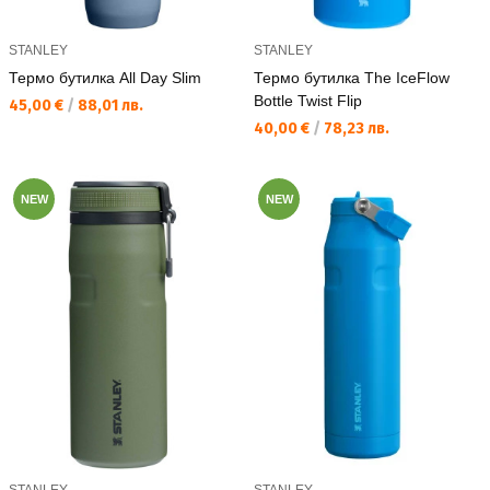
STANLEY
STANLEY
Термо бутилка All Day Slim
Термо бутилка The IceFlow
Bottle Twist Flip
Текуща цена:
45,00 €
/
88,01 лв.
Текуща цена:
40,00 €
/
78,23 лв.
NEW
NEW
STANLEY
STANLEY