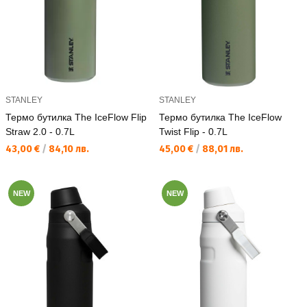
STANLEY
STANLEY
Термо бутилка The IceFlow Flip
Термо бутилка The IceFlow
Straw 2.0 - 0.7L
Twist Flip - 0.7L
Текуща цена:
Текуща цена:
43,00 €
/
84,10 лв.
45,00 €
/
88,01 лв.
NEW
NEW