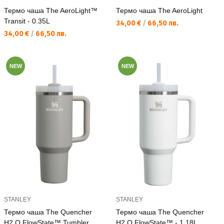
Термо чаша The AeroLight™
Термо чаша The AeroLight
Transit - 0.35L
Текуща цена:
34,00 €
/
66,50 лв.
Текуща цена:
34,00 €
/
66,50 лв.
NEW
NEW
STANLEY
STANLEY
Термо чаша The Quencher
Термо чаша The Quencher
H2.O FlowState™ Tumbler
H2.O FlowState™ - 1.18L