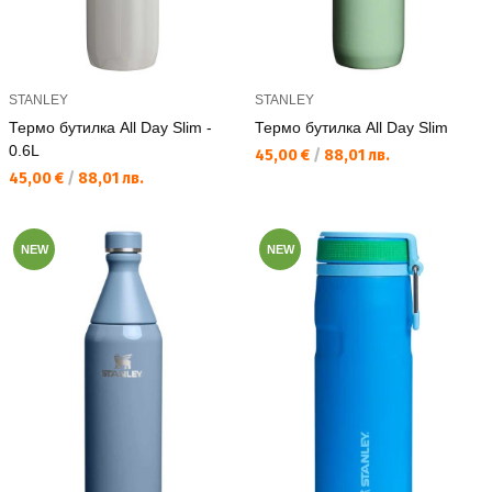
STANLEY
STANLEY
Термо бутилка All Day Slim -
Термо бутилка All Day Slim
0.6L
Текуща цена:
45,00 €
/
88,01 лв.
Текуща цена:
45,00 €
/
88,01 лв.
NEW
NEW