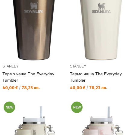
STANLEY
STANLEY
Термо чаша The Everyday
Термо чаша The Everyday
Tumbler
Tumbler
Текуща цена:
Текуща цена:
40,00 €
/
78,23 лв.
40,00 €
/
78,23 лв.
NEW
NEW