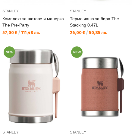
STANLEY
STANLEY
Комплект за шотове и манерка
Термо чаша за бира The
The Pre-Party
Stacking 0.47L
Текуща цена:
Текуща цена:
57,00 €
/
111,48 лв.
26,00 €
/
50,85 лв.
NEW
NEW
STANLEY
STANLEY