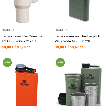
STANLEY
STANLEY
Термо чаша The Quencher
Термо манерка The Easy-Fill
H2.O FlowState™ - 1.18L
Wide Wide Mouth 0.23L
Текуща цена:
Текуща цена:
50,00 €
/
97,79 лв.
30,00 €
/
58,67 лв.
NEW
NEW