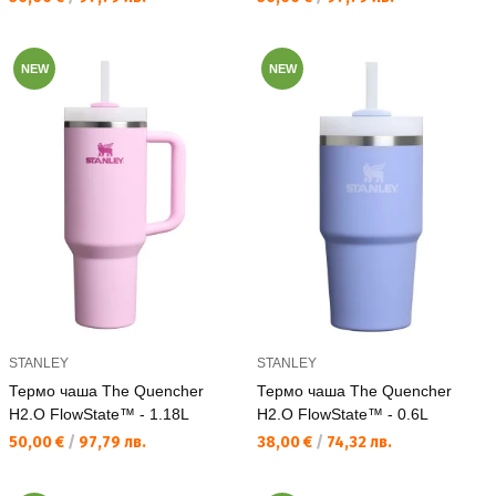
NEW
NEW
STANLEY
STANLEY
Термо чаша The Quencher
Термо чаша The Quencher
H2.O FlowState™ - 1.18L
H2.O FlowState™ - 0.6L
Текуща цена:
Текуща цена:
50,00 €
/
97,79 лв.
38,00 €
/
74,32 лв.