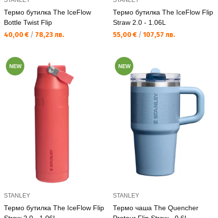
Термо бутилка The IceFlow
Термо бутилка The IceFlow Flip
Bottle Twist Flip
Straw 2.0 - 1.06L
Текуща цена:
Текуща цена:
40,00 €
/
78,23 лв.
55,00 €
/
107,57 лв.
NEW
NEW
STANLEY
STANLEY
Термо бутилка The IceFlow Flip
Термо чаша The Quencher