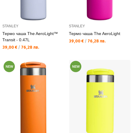
STANLEY
STANLEY
Термо чаша The AeroLight™
Термо чаша The AeroLight
Transit - 0.47L
Текуща цена:
39,00 €
/
76,28 лв.
Текуща цена:
39,00 €
/
76,28 лв.
NEW
NEW