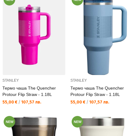
STANLEY
STANLEY
Термо чаша The Quencher
Термо чаша The Quencher
Protour Flip Straw - 1.18L
Protour Flip Straw - 1.18L
Текуща цена:
Текуща цена:
55,00 €
/
107,57 лв.
55,00 €
/
107,57 лв.
NEW
NEW