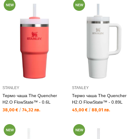
NEW
NEW
STANLEY
STANLEY
Термо чаша The Quencher
Термо чаша The Quencher
H2.O FlowState™ - 0.6L
H2.O FlowState™ - 0.89L
Текуща цена:
Текуща цена:
38,00 €
/
74,32 лв.
45,00 €
/
88,01 лв.
NEW
NEW