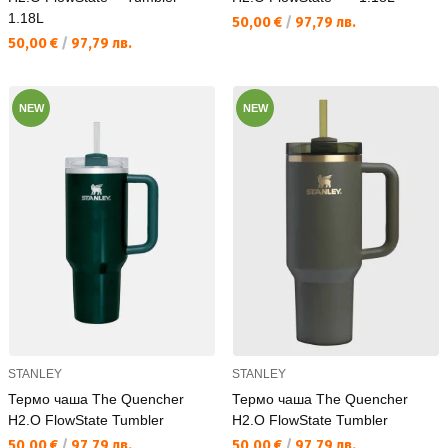
1.18L
Текуща цена:
50,00 €
/
97,79 лв.
Текуща цена:
50,00 €
/
97,79 лв.
NEW
NEW
STANLEY
STANLEY
Термо чаша The Quencher
Термо чаша The Quencher
H2.O FlowState Tumbler
H2.O FlowState Tumbler
Текуща цена:
Текуща цена:
50,00 €
/
97,79 лв.
50,00 €
/
97,79 лв.