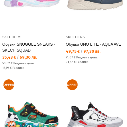
SKECHERS
SKECHERS
Обувки SNUGGLE SNEAKS -
Обувки UNO LITE - AQUA AVE
SKECH SQUAD
Текуща цена:
49,75 €
/
97,30 лв.
Текуща цена:
35,43 €
/
69,30 лв.
Редовна цена:
71,07 €
Редовна цена
Спестявате:
21,32 €
Разлика
Редовна цена:
50,62 €
Редовна цена
Спестявате:
15,19 €
Разлика
OFFER
OFFER