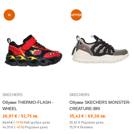
%
OFFER
SKECHERS
SKECHERS
Обувки THERMO-FLASH -
Обувки SKECHERS MONSTER-
WHEEL
CREATURE-BRI
Текуща цена:
Текуща цена:
26,97 €
/
52,75 лв.
35,43 €
/
69,30 лв.
Редовна цена:
31,47 €
(
-14%
)
Най-добра цена
50,62 €
Редовна цена
Редовна цена:
Спестявате:
44,95 €
(
-40%
) Редовна цена
15,19 €
Разлика