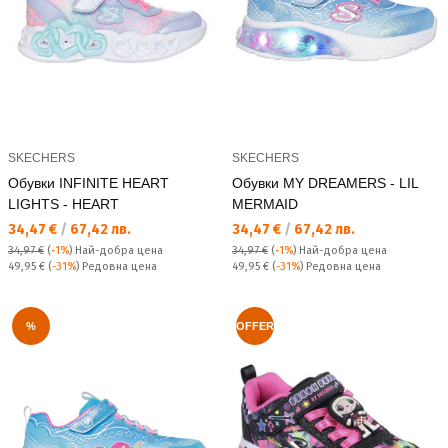
SKECHERS
SKECHERS
Обувки INFINITE HEART
Обувки MY DREAMERS - LIL
LIGHTS - HEART
MERMAID
Текуща цена:
Текуща цена:
34,47 €
/
67,42 лв.
34,47 €
/
67,42 лв.
34,97 €
(
-1%
)
Най-добра цена
34,97 €
(
-1%
)
Най-добра цена
Редовна цена:
Редовна цена:
49,95 €
(
-31%
) Редовна цена
49,95 €
(
-31%
) Редовна цена
%
OFFER