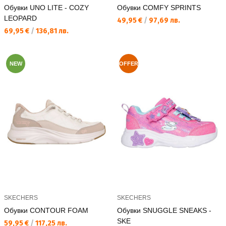
Обувки UNO LITE - COZY
Обувки COMFY SPRINTS
LEOPARD
Текуща цена:
49,95 €
/
97,69 лв.
Текуща цена:
69,95 €
/
136,81 лв.
NEW
OFFER
SKECHERS
SKECHERS
Обувки CONTOUR FOAM
Обувки SNUGGLE SNEAKS -
SKE
Текуща цена:
59,95 €
/
117,25 лв.