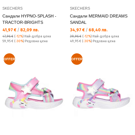
SKECHERS
SKECHERS
Сандали HYPNO-SPLASH -
Сандали MERMAID DREAMS
TRACTOR-BRIGHTS
SANDAL
Текуща цена:
Текуща цена:
41,97 €
/
82,09 лв.
34,97 €
/
68,40 лв.
47,96 €
(
-12%
)
Най-добра цена
39,96 €
(
-12%
)
Най-добра цена
Редовна цена:
Редовна цена:
59,95 €
(
-30%
) Редовна цена
49,95 €
(
-30%
) Редовна цена
OFFER
OFFER