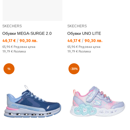
SKECHERS
SKECHERS
Обувки MEGA-SURGE 2.0
Обувки UNO LITE
Текуща цена:
Текуща цена:
46,17 €
/
90,30 лв.
46,17 €
/
90,30 лв.
Редовна цена:
Редовна цена:
65,96 €
Редовна цена
65,96 €
Редовна цена
Спестявате:
Спестявате:
19,79 €
Разлика
19,79 €
Разлика
%
-30%