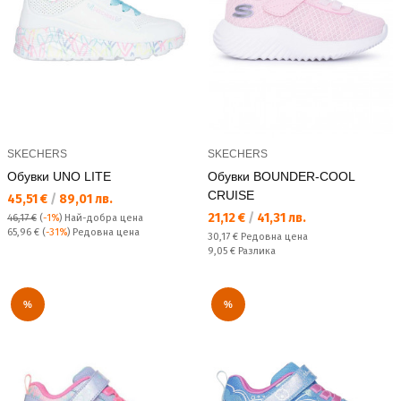
SKECHERS
SKECHERS
Обувки UNO LITE
Обувки BOUNDER-COOL
CRUISE
Текуща цена:
45,51 €
/
89,01 лв.
Текуща цена:
21,12 €
/
41,31 лв.
46,17 €
(
-1%
)
Най-добра цена
Редовна цена:
65,96 €
(
-31%
) Редовна цена
Редовна цена:
30,17 €
Редовна цена
Спестявате:
9,05 €
Разлика
%
%