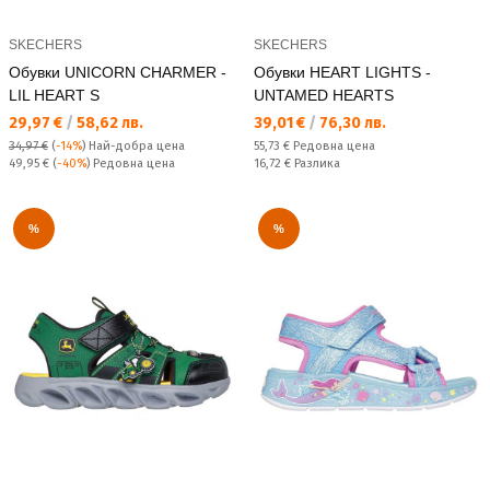
SKECHERS
SKECHERS
Обувки UNICORN CHARMER -
Обувки HEART LIGHTS -
LIL HEART S
UNTAMED HEARTS
Текуща цена:
Текуща цена:
29,97 €
/
58,62 лв.
39,01 €
/
76,30 лв.
Редовна цена:
34,97 €
(
-14%
)
Най-добра цена
55,73 €
Редовна цена
Редовна цена:
Спестявате:
49,95 €
(
-40%
) Редовна цена
16,72 €
Разлика
%
%