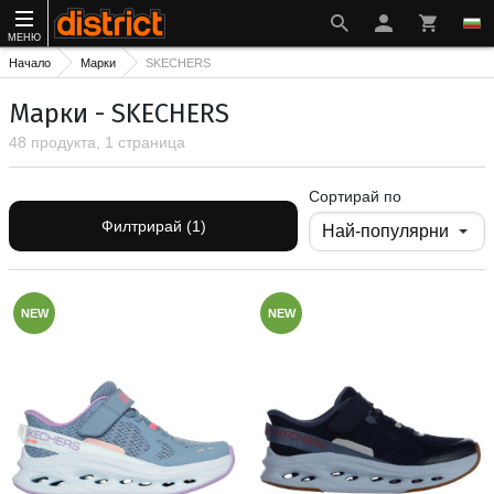
МЕНЮ
Начало
Марки
SKECHERS
Марки - SKECHERS
48 продукта, 1 страница
Сортирай по
Филтрирай (1)
NEW
NEW