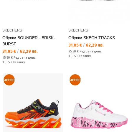
SKECHERS
SKECHERS
Обувки BOUNDER - BRISK-
Обувки SKECH TRACKS
BURST
Текуща цена:
31,85 €
/
62,29 лв.
Текуща цена:
31,85 €
/
62,29 лв.
Редовна цена:
45,50 €
Редовна цена
Спестявате:
13,65 €
Разлика
Редовна цена:
45,50 €
Редовна цена
Спестявате:
13,65 €
Разлика
OFFER
OFFER