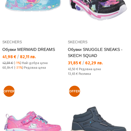
SKECHERS
SKECHERS
Обувки MERMAID DREAMS
Обувки SNUGGLE SNEAKS -
SKECH SQUAD
Текуща цена:
41,98 €
/
82,11 лв.
Текуща цена:
31,85 €
/
62,29 лв.
42,59 €
(
-1%
)
Най-добра цена
Редовна цена:
60,84 €
(
-31%
) Редовна цена
Редовна цена:
45,50 €
Редовна цена
Спестявате:
13,65 €
Разлика
OFFER
OFFER