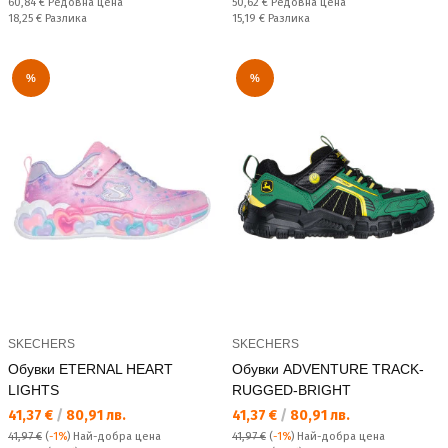
Редовна цена:
Редовна цена:
60,84 €
Редовна цена
50,62 €
Редовна цена
Спестявате:
Спестявате:
18,25 €
Разлика
15,19 €
Разлика
%
%
SKECHERS
SKECHERS
Обувки ETERNAL HEART
Обувки ADVENTURE TRACK-
LIGHTS
RUGGED-BRIGHT
Текуща цена:
Текуща цена:
41,37 €
/
80,91 лв.
41,37 €
/
80,91 лв.
41,97 €
(
-1%
)
Най-добра цена
41,97 €
(
-1%
)
Най-добра цена