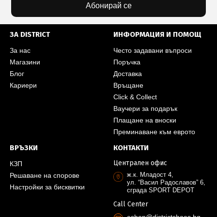
Абонирай се
ЗА DISTRICT
ИНФОРМАЦИЯ И ПОМОЩ
За нас
Често задавани въпроси
Магазини
Поръчка
Блог
Доставка
Кариери
Връщане
Click & Collect
Ваучери за подарък
Плащане на вноски
Преминаване към еврото
ВРЪЗКИ
КОНТАКТИ
Централен офис
КЗП
ж.к. Младост 4,
Решаване на спорове
ул. “Васил Радославов” 6,
Настройки за бисквитки
сграда SPORT DEPOT
Call Center
eshop@districtshoes.bg