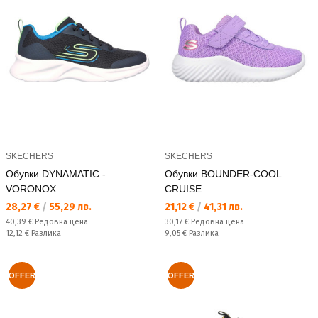
SKECHERS
SKECHERS
Обувки DYNAMATIC -
Обувки BOUNDER-COOL
VORONOX
CRUISE
Текуща цена:
Текуща цена:
28,27 €
/
55,29 лв.
21,12 €
/
41,31 лв.
Редовна цена:
Редовна цена:
40,39 €
Редовна цена
30,17 €
Редовна цена
Спестявате:
Спестявате:
12,12 €
Разлика
9,05 €
Разлика
OFFER
OFFER