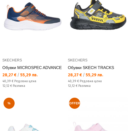
SKECHERS
SKECHERS
Обувки MICROSPEC ADVANCE
Обувки SKECH TRACKS
Текуща цена:
Текуща цена:
28,27 €
/
55,29 лв.
28,27 €
/
55,29 лв.
Редовна цена:
Редовна цена:
40,39 €
Редовна цена
40,39 €
Редовна цена
Спестявате:
Спестявате:
12,12 €
Разлика
12,12 €
Разлика
%
OFFER