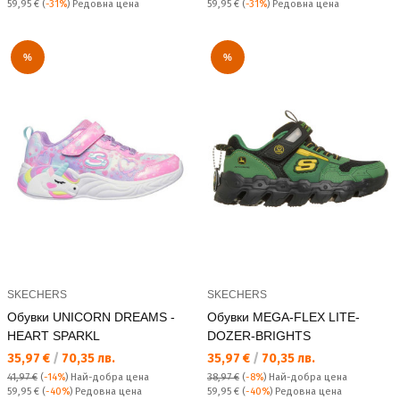
Редовна цена:
Редовна цена:
59,95 €
(
-31%
) Редовна цена
59,95 €
(
-31%
) Редовна цена
%
%
SKECHERS
SKECHERS
Обувки UNICORN DREAMS -
Обувки MEGA-FLEX LITE-
HEART SPARKL
DOZER-BRIGHTS
Текуща цена:
Текуща цена:
35,97 €
/
70,35 лв.
35,97 €
/
70,35 лв.
41,97 €
(
-14%
)
Най-добра цена
38,97 €
(
-8%
)
Най-добра цена
Редовна цена:
Редовна цена:
59,95 €
(
-40%
) Редовна цена
59,95 €
(
-40%
) Редовна цена