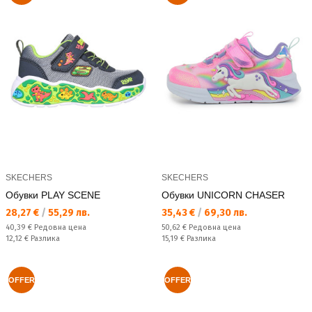
SKECHERS
SKECHERS
Обувки PLAY SCENE
Обувки UNICORN CHASER
Текуща цена:
Текуща цена:
28,27 €
/
55,29 лв.
35,43 €
/
69,30 лв.
Редовна цена:
Редовна цена:
40,39 €
Редовна цена
50,62 €
Редовна цена
Спестявате:
Спестявате:
12,12 €
Разлика
15,19 €
Разлика
OFFER
OFFER