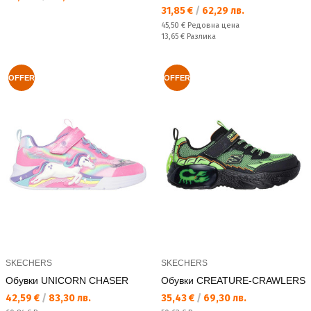
Текуща цена:
31,85 €
/
62,29 лв.
Редовна цена:
45,50 €
Редовна цена
Спестявате:
13,65 €
Разлика
OFFER
OFFER
SKECHERS
SKECHERS
Обувки UNICORN CHASER
Обувки CREATURE-CRAWLERS
Текуща цена:
Текуща цена:
42,59 €
/
83,30 лв.
35,43 €
/
69,30 лв.