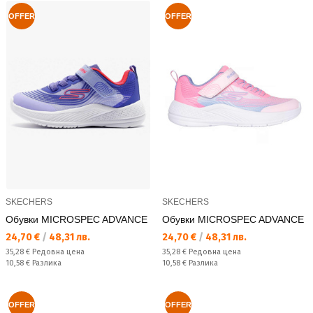
OFFER
OFFER
SKECHERS
SKECHERS
Обувки MICROSPEC ADVANCE
Обувки MICROSPEC ADVANCE
Текуща цена:
Текуща цена:
24,70 €
/
48,31 лв.
24,70 €
/
48,31 лв.
Редовна цена:
Редовна цена:
35,28 €
Редовна цена
35,28 €
Редовна цена
Спестявате:
Спестявате:
10,58 €
Разлика
10,58 €
Разлика
OFFER
OFFER