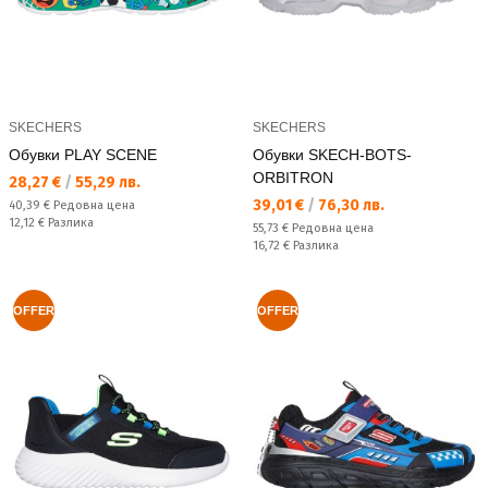
SKECHERS
SKECHERS
Обувки PLAY SCENE
Обувки SKECH-BOTS-
ORBITRON
Текуща цена:
28,27 €
/
55,29 лв.
Текуща цена:
39,01 €
/
76,30 лв.
Редовна цена:
40,39 €
Редовна цена
Спестявате:
12,12 €
Разлика
Редовна цена:
55,73 €
Редовна цена
Спестявате:
16,72 €
Разлика
OFFER
OFFER