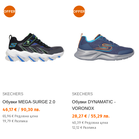
OFFER
OFFER
SKECHERS
SKECHERS
Обувки MEGA-SURGE 2.0
Обувки DYNAMATIC -
VORONOX
Текуща цена:
46,17 €
/
90,30 лв.
Текуща цена:
28,27 €
/
55,29 лв.
Редовна цена:
65,96 €
Редовна цена
Спестявате:
19,79 €
Разлика
Редовна цена:
40,39 €
Редовна цена
Спестявате:
12,12 €
Разлика