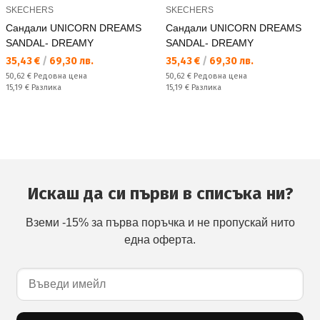
SKECHERS
SKECHERS
Сандали UNICORN DREAMS
Сандали UNICORN DREAMS
SANDAL- DREAMY
SANDAL- DREAMY
Текуща цена:
Текуща цена:
35,43 €
/
69,30 лв.
35,43 €
/
69,30 лв.
Редовна цена:
Редовна цена:
50,62 €
Редовна цена
50,62 €
Редовна цена
Спестявате:
Спестявате:
15,19 €
Разлика
15,19 €
Разлика
Искаш да си първи в списъка ни?
Вземи -15% за първа поръчка и не пропускай нито
една оферта.