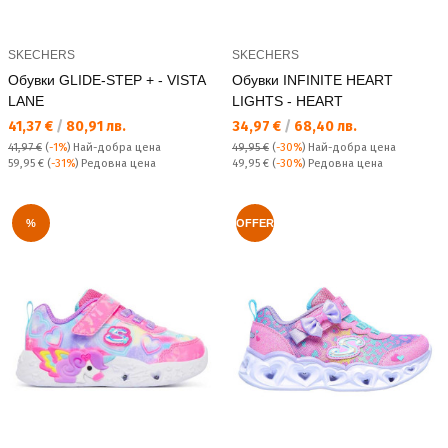
SKECHERS
SKECHERS
Обувки GLIDE-STEP + - VISTA
Обувки INFINITE HEART
LANE
LIGHTS - HEART
Текуща цена:
Текуща цена:
41,37 €
/
80,91 лв.
34,97 €
/
68,40 лв.
41,97 €
(
-1%
)
Най-добра цена
49,95 €
(
-30%
)
Най-добра цена
Редовна цена:
Редовна цена:
59,95 €
(
-31%
) Редовна цена
49,95 €
(
-30%
) Редовна цена
%
OFFER