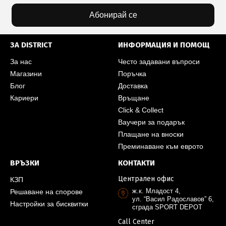
Абонирай се
ЗА DISTRICT
ИНФОРМАЦИЯ И ПОМОЩ
За нас
Често задавани въпроси
Магазини
Поръчка
Блог
Доставка
Кариери
Връщане
Click & Collect
Ваучери за подарък
Плащане на вноски
Преминаване към еврото
ВРЪЗКИ
КОНТАКТИ
Централен офис
КЗП
ж.к. Младост 4,
Решаване на спорове
ул. “Васил Радославов” 6,
Настройки за бисквитки
сграда SPORT DEPOT
Call Center