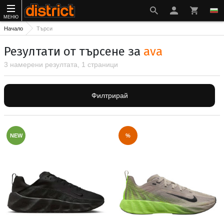
МЕНЮ
Начало
Търси
Резултати от търсене за
ava
3 намерени резултата, 1 страници
Филтрирай
NEW
%