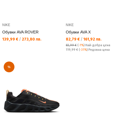
NIKE
NIKE
Обувки AVA ROVER
Обувки AVA X
Текуща цена:
Текуща цена:
139,99 €
/
273,80 лв.
82,79 €
/
161,92 лв.
83,99 €
(
-1%
)
Най-добра цена
Редовна цена:
119,99 €
(
-31%
) Редовна цена
%