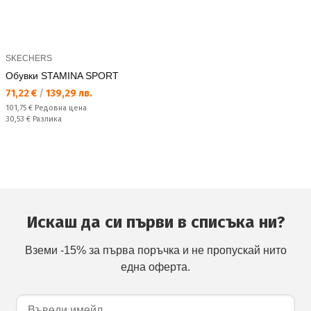
SKECHERS
Обувки STAMINA SPORT
Текуща цена:
71,22 €
/
139,29 лв.
Редовна цена:
101,75 €
Редовна цена
Спестявате:
30,53 €
Разлика
Искаш да си първи в списъка ни?
Вземи -15% за първа поръчка и не пропускай нито
една оферта.