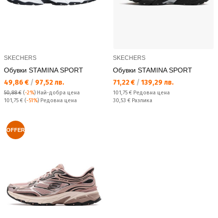
SKECHERS
SKECHERS
Обувки STAMINA SPORT
Обувки STAMINA SPORT
Текуща цена:
Текуща цена:
49,86 €
/
97,52 лв.
71,22 €
/
139,29 лв.
Редовна цена:
50,88 €
(
-2%
)
Най-добра цена
101,75 €
Редовна цена
Редовна цена:
Спестявате:
101,75 €
(
-51%
) Редовна цена
30,53 €
Разлика
OFFER