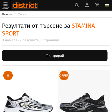
МЕНЮ
Начало
Търси
Резултати от търсене за
STAMINA
SPORT
3 намерени резултата, 1 страници
Филтрирай
%
OFFER