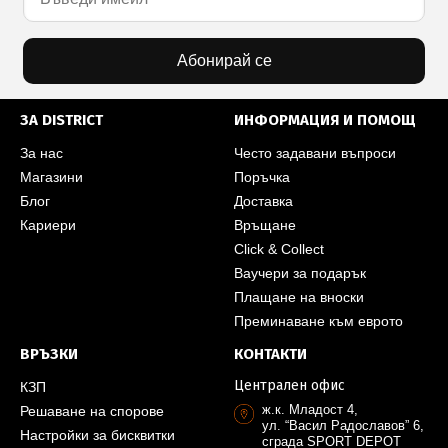
Абонирай се
ЗА DISTRICT
ИНФОРМАЦИЯ И ПОМОЩ
За нас
Често задавани въпроси
Магазини
Поръчка
Блог
Доставка
Кариери
Връщане
Click & Collect
Ваучери за подарък
Плащане на вноски
Преминаване към еврото
ВРЪЗКИ
КОНТАКТИ
Централен офис
КЗП
ж.к. Младост 4,
Решаване на спорове
ул. “Васил Радославов” 6,
Настройки за бисквитки
сграда SPORT DEPOT