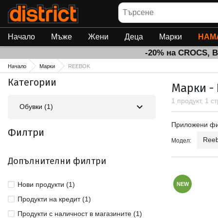
Търсене
Начало
Мъже
Жени
Деца
Марки
НАМ
-20% на CROCS, 
Начало
Марки
REEBOK
Категории
Марки -
1 продукт, 1 с
Обувки (1)
Приложен
Приложени ф
Филтри
Reeb
Модел:
Допълнителни филтри
Нови продукти (1)
NEW
Продукти на кредит (1)
Продукти с наличност в магазините (1)