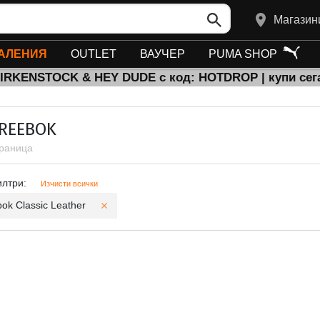
Магазин
АЛЕНИЯ
OUTLET
ВАУЧЕР
PUMA SHOP
BIRKENSTOCK & HEY DUDE с код: HOTDROP | купи сег
 REEBOK
траница
и филтри
илтри:
Изчисти всички
ok Classic Leather