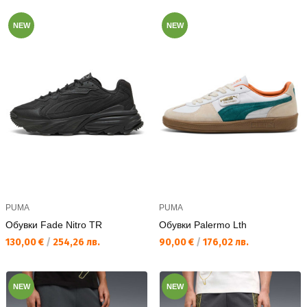
NEW
NEW
PUMA
PUMA
Обувки Fade Nitro TR
Обувки Palermo Lth
Текуща цена:
Текуща цена:
130,00 €
/
254,26 лв.
90,00 €
/
176,02 лв.
NEW
NEW