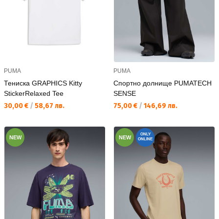
PUMA
PUMA
Тениска GRAPHICS Kitty
Спортно долнище PUMATECH
StickerRelaxed Tee
SENSE
Текуща цена:
Текуща цена:
30,00 €
/
58,67 лв.
75,00 €
/
146,69 лв.
ONLY
NEW
NEW
ONLINE