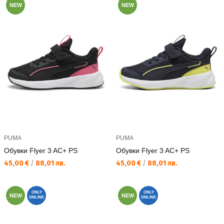
NEW
NEW
PUMA
PUMA
Обувки Flyer 3 AC+ PS
Обувки Flyer 3 AC+ PS
Текуща цена:
Текуща цена:
45,00 €
/
88,01 лв.
45,00 €
/
88,01 лв.
ONLY
ONLY
NEW
NEW
ONLINE
ONLINE