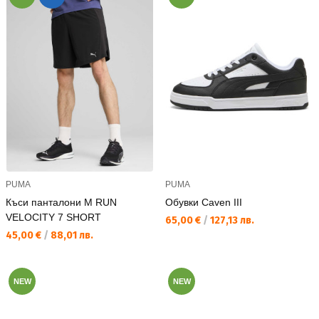
PUMA
PUMA
Къси панталони M RUN
Обувки Caven III
VELOCITY 7 SHORT
Текуща цена:
65,00 €
/
127,13 лв.
Текуща цена:
45,00 €
/
88,01 лв.
NEW
NEW