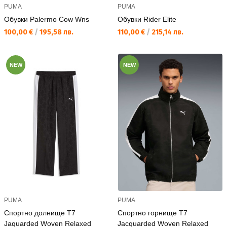
PUMA
PUMA
Обувки Palermo Cow Wns
Обувки Rider Elite
Текуща цена:
Текуща цена:
100,00 €
/
195,58 лв.
110,00 €
/
215,14 лв.
NEW
NEW
PUMA
PUMA
Спортно долнище T7
Спортно горнище T7
Jaquarded Woven Relaxed
Jacquarded Woven Relaxed