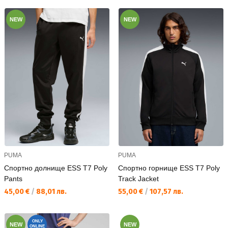
NEW
NEW
PUMA
PUMA
Спортно долнище ESS T7 Poly
Спортно горнище ESS T7 Poly
Pants
Track Jacket
Текуща цена:
Текуща цена:
45,00 €
/
88,01 лв.
55,00 €
/
107,57 лв.
ONLY
NEW
NEW
ONLINE