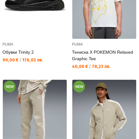
PUMA
PUMA
Обувки Trinity 2
Тениска X POKEMON Relaxed
Graphic Tee
Текуща цена:
90,00 €
/
176,02 лв.
Текуща цена:
40,00 €
/
78,23 лв.
NEW
NEW