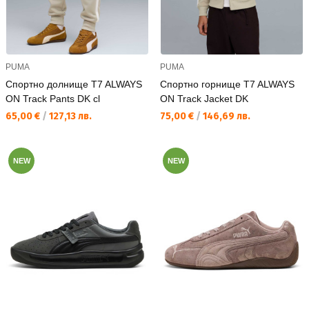
PUMA
PUMA
Спортно долнище T7 ALWAYS
Спортно горнище T7 ALWAYS
ON Track Pants DK cl
ON Track Jacket DK
Текуща цена:
Текуща цена:
65,00 €
/
127,13 лв.
75,00 €
/
146,69 лв.
NEW
NEW