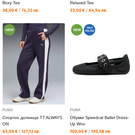
Boxy Tee
Relaxed Tee
Текуща цена:
Текуща цена:
38,00 €
/
74,32 лв.
33,00 €
/
64,54 лв.
ONLY
NEW
NEW
ONLINE
PUMA
PUMA
Спортно долнище T7 ALWAYS
Обувки Speedcat Ballet Dress-
ON
Up Wns
Текуща цена:
Текуща цена:
65,00 €
/
127,13 лв.
100,00 €
/
195,58 лв.