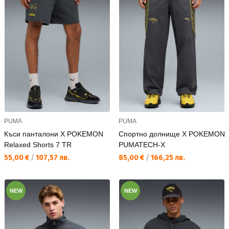
PUMA
PUMA
Къси панталони X POKEMON
Спортно долнище X POKEMON
Relaxed Shorts 7 TR
PUMATECH-X
Текуща цена:
Текуща цена:
55,00 €
/
107,57 лв.
85,00 €
/
166,25 лв.
NEW
NEW