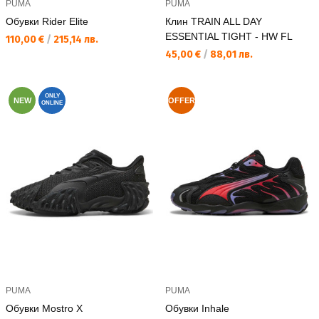
PUMA
PUMA
Обувки Rider Elite
Клин TRAIN ALL DAY
ESSENTIAL TIGHT - HW FL
Текуща цена:
110,00 €
/
215,14 лв.
Текуща цена:
45,00 €
/
88,01 лв.
ONLY
NEW
OFFER
ONLINE
PUMA
PUMA
Обувки Mostro X
Обувки Inhale