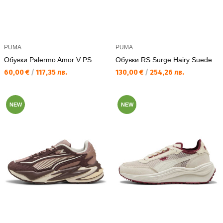
PUMA
PUMA
Обувки Palermo Amor V PS
Обувки RS Surge Hairy Suede
Текуща цена:
Текуща цена:
60,00 €
/
117,35 лв.
130,00 €
/
254,26 лв.
NEW
NEW