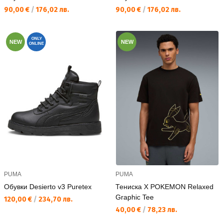
Текуща цена:
Текуща цена:
90,00 €
/
176,02 лв.
90,00 €
/
176,02 лв.
ONLY
NEW
NEW
ONLINE
PUMA
PUMA
Обувки Desierto v3 Puretex
Тениска X POKEMON Relaxed
Graphic Tee
Текуща цена:
120,00 €
/
234,70 лв.
Текуща цена:
40,00 €
/
78,23 лв.