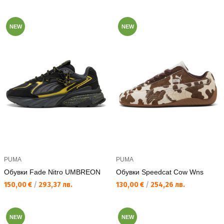
NEW
NEW
PUMA
PUMA
Обувки Fade Nitro UMBREON
Обувки Speedcat Cow Wns
Текуща цена:
Текуща цена:
150,00 €
/
293,37 лв.
130,00 €
/
254,26 лв.
NEW
NEW