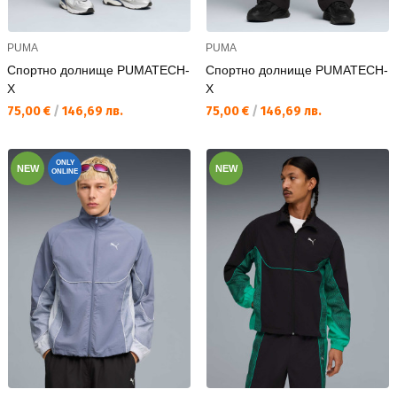
PUMA
PUMA
Спортно долнище PUMATECH-
Спортно долнище PUMATECH-
X
X
Текуща цена:
Текуща цена:
75,00 €
/
146,69 лв.
75,00 €
/
146,69 лв.
ONLY
NEW
NEW
ONLINE