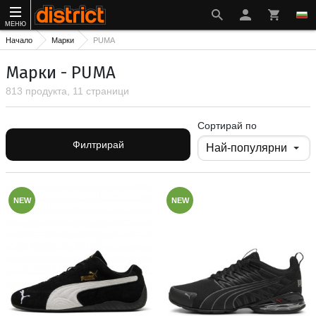
МЕНЮ
Начало
Марки
PUMA
Марки - PUMA
813 продукта, 11 страници
Сортирай по
Филтрирай
NEW
NEW