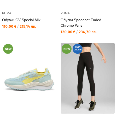
PUMA
PUMA
Обувки GV Special Mix
Обувки Speedcat Faded
Chrome Wns
Текуща цена:
110,00 €
/
215,14 лв.
Текуща цена:
120,00 €
/
234,70 лв.
ONLY
NEW
NEW
ONLINE