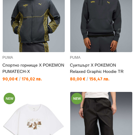
PUMA
PUMA
Спортно горнище X POKEMON
Суитшърт X POKEMON
PUMATECH-X
Relaxed Graphic Hoodie TR
Текуща цена:
Текуща цена:
90,00 €
/
176,02 лв.
80,00 €
/
156,47 лв.
NEW
NEW