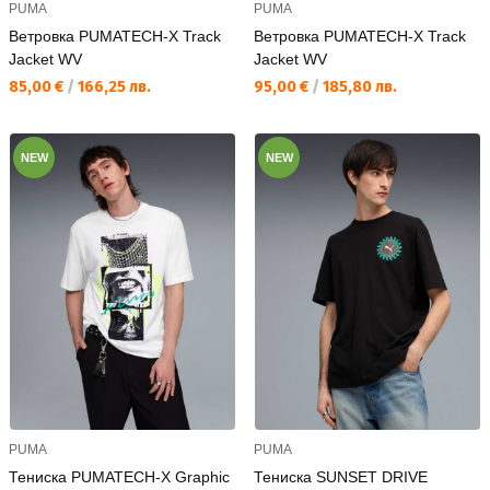
PUMA
PUMA
Ветровка PUMATECH-X Track
Ветровка PUMATECH-X Track
Jacket WV
Jacket WV
Текуща цена:
Текуща цена:
85,00 €
/
166,25 лв.
95,00 €
/
185,80 лв.
NEW
NEW
PUMA
PUMA
Тениска PUMATECH-X Graphic
Тениска SUNSET DRIVE