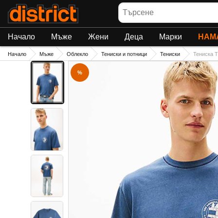
Търсене
Начало
Мъже
Жени
Деца
Марки
НАМ
Начало
Мъже
Облекло
Тениски и потници
Тениски
Тениска 
%