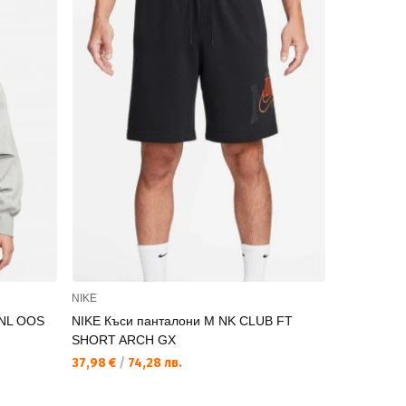
NIKE
NIKE
SNL OOS
NIKE Къси панталони M NK CLUB FT
NIKE Спор
SHORT ARCH GX
TRACKSUI
37,98 €
/
74,28 лв.
61,35 €
/
11