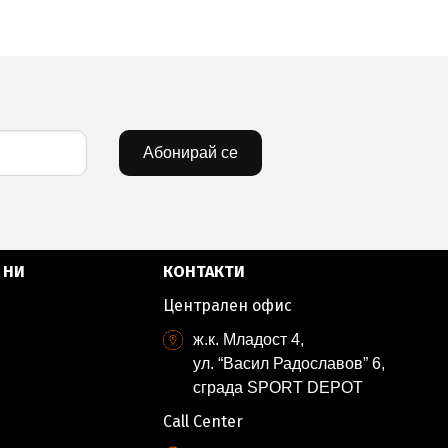
Абонирай се
 НИ
КОНТАКТИ
Централен офис
ж.к. Младост 4,
ул. “Васил Радославов” 6,
сграда SPORT DEPOT
Call Center