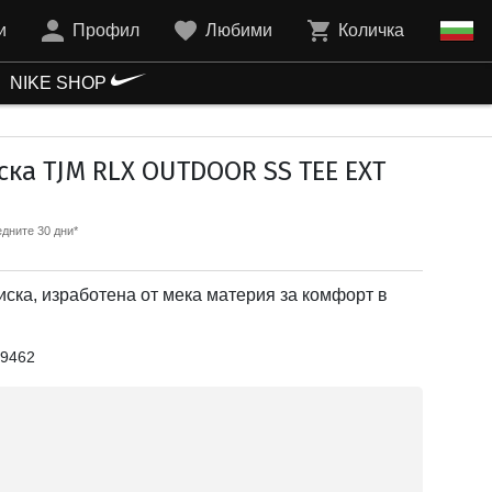
и
Профил
Любими
Количка
NIKE SHOP
ка TJM RLX OUTDOOR SS TEE EXT
дните 30 дни*
иска, изработена от мека материя за комфорт в
9462