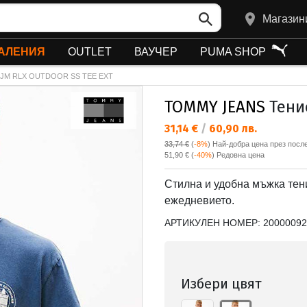
Магазин
АЛЕНИЯ
OUTLET
ВАУЧЕР
PUMA SHOP
TJM RLX OUTDOOR SS TEE EXT
TOMMY JEANS
Тенис
Текуща цена:
31,14 €
/
60,90 лв.
33,74 €
(
-8%
)
Най-добра цена през после
Редовна цена:
51,90 €
(
-40%
) Редовна цена
Стилна и удобна мъжка тен
ежедневието.
АРТИКУЛЕН НОМЕР:
20000092
Избери цвят