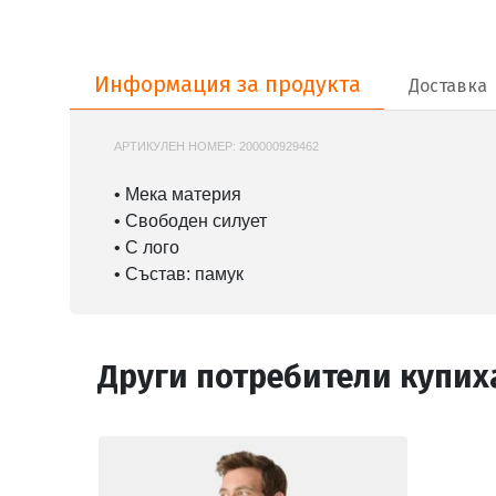
Информация за продукта
Информация за продукта
Доставка
АРТИКУЛЕН НОМЕР:
200000929462
DM0DM22309
• Мека материя
• Свободен силует
• С лого
• Състав: памук
Други потребители купих