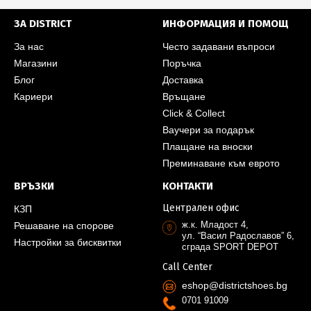
ЗА DISTRICT
ИНФОРМАЦИЯ И ПОМОЩ
За нас
Често задавани въпроси
Магазини
Поръчка
Блог
Доставка
Кариери
Връщане
Click & Collect
Ваучери за подарък
Плащане на вноски
Преминаване към еврото
ВРЪЗКИ
КОНТАКТИ
Централен офис
КЗП
ж.к. Младост 4,
Решаване на спорове
ул. “Васил Радославов” 6,
Настройки за бисквитки
сграда SPORT DEPOT
Call Center
eshop@districtshoes.bg
0701 91009