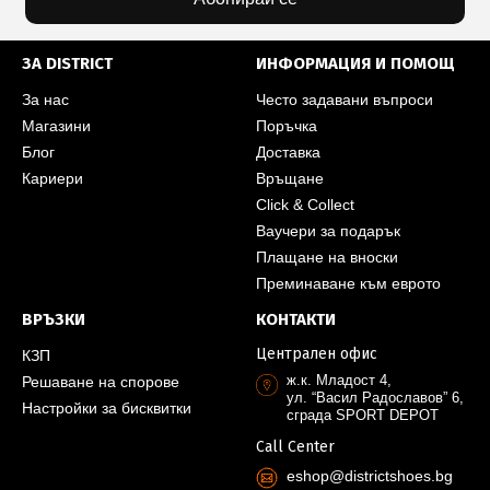
ЗА DISTRICT
ИНФОРМАЦИЯ И ПОМОЩ
За нас
Често задавани въпроси
Магазини
Поръчка
Блог
Доставка
Кариери
Връщане
Click & Collect
Ваучери за подарък
Плащане на вноски
Преминаване към еврото
ВРЪЗКИ
КОНТАКТИ
Централен офис
КЗП
ж.к. Младост 4,
Решаване на спорове
ул. “Васил Радославов” 6,
Настройки за бисквитки
сграда SPORT DEPOT
Call Center
eshop@districtshoes.bg