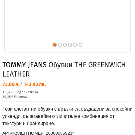
TOMMY JEANS
Обувки THE GREENWICH
LEATHER
Текуща цена:
73,08 €
/
142,93 лв.
Редовна цена:
112,43 €
Редовна цена
Спестявате:
39,35 €
Разлика
Тези елегантни обувки с връзки са създадени за спокойни
уикенди, съчетавайки отличителна комбинация от
текстури и брандиране.
АРТИКУЛЕН НОМЕР:
200000859234