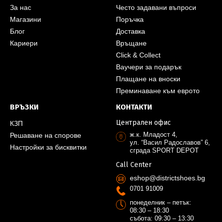
За нас
Често задавани въпроси
Магазини
Поръчка
Блог
Доставка
Кариери
Връщане
Click & Collect
Ваучери за подарък
Плащане на вноски
Преминаване към еврото
ВРЪЗКИ
КОНТАКТИ
Централен офис
КЗП
ж.к. Младост 4,
Решаване на спорове
ул. “Васил Радославов” 6,
Настройки за бисквитки
сграда SPORT DEPOT
Call Center
eshop@districtshoes.bg
0701 91009
понеделник – петък:
08:30 – 18:30
събота: 09:30 – 13:30