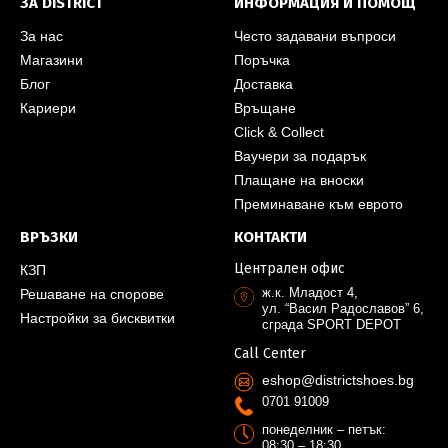
ЗА DISTRICT
ИНФОРМАЦИЯ И ПОМОЩ
За нас
Често задавани въпроси
Магазини
Поръчка
Блог
Доставка
Кариери
Връщане
Click & Collect
Ваучери за подарък
Плащане на вноски
Преминаване към еврото
ВРЪЗКИ
КОНТАКТИ
Централен офис
КЗП
ж.к. Младост 4,
Решаване на спорове
ул. “Васил Радославов” 6,
Настройки за бисквитки
сграда SPORT DEPOT
Call Center
eshop@districtshoes.bg
0701 91009
понеделник – петък:
08:30 – 18:30