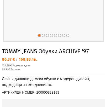
TOMMY JEANS
Обувки ARCHIVE '97
Текуща цена:
86,37 €
/
168,93 лв.
Редовна цена:
132,88 €
Редовна цена
Спестявате:
46,51 €
Разлика
Леки и дишащи дамски обувки с модерен дизайн,
подходящи за ежедневието.
АРТИКУЛЕН НОМЕР:
200000859153