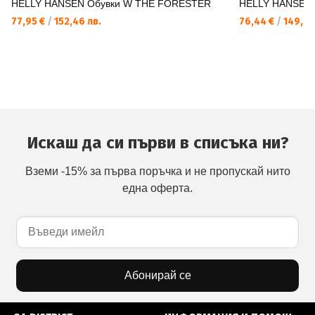
HELLY HANSEN Обувки W THE FORESTER
HELLY HANSEN
77,95 €
/
152,46 лв.
76,44 €
/
149,50
Искаш да си първи в списъка ни?
Вземи -15% за първа поръчка и не пропускай нито
една оферта.
Абонирай се