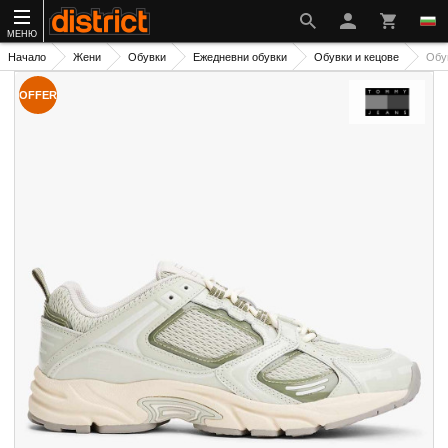
МЕНЮ
Начало
Жени
Обувки
Ежедневни обувки
Обувки и кецове
Обу
OFFER