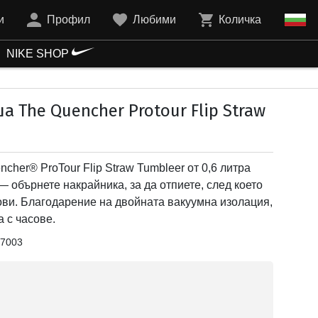
и
Профил
Любими
Количка
NIKE SHOP
 The Quencher Protour Flip Straw
her® ProTour Flip Straw Tumbleer от 0,6 литра
 обърнете накрайника, за да отпиете, след което
отови. Благодарение на двойната вакуумна изолация,
а с часове.
7003