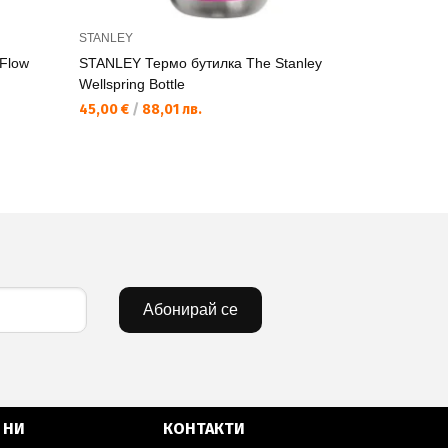
STANLEY
STANLEY
Flow
STANLEY Термо бутилка The Stanley
STANLEY Те
Wellspring Bottle
0.35L
45,00 €
/
88,01 лв.
42,00 €
/
8
Абонирай се
 НИ
КОНТАКТИ