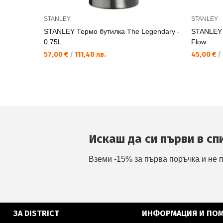
STANLEY
STANLEY
STANLEY Термо бутилка The Legendary -
STANLEY 
0.75L
Flow
57,00 €
/
111,48 лв.
45,00 €
/
Искаш да си първи в сп
Вземи -15% за първа поръчка и не 
ЗА DISTRICT
ИНФОРМАЦИЯ И ПО