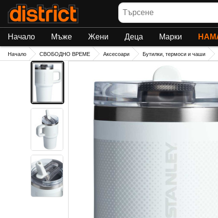
Търсене
Начало
Мъже
Жени
Деца
Марки
НАМ
Начало
СВОБОДНО ВРЕМЕ
Аксесоари
Бутилки, термоси и чаши