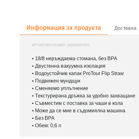
Информация за продукта
Информация за продукта
Доставка
АРТИКУЛЕН НОМЕР:
200000897003
10-12484
• 18/8 неръждаема стомана, без BPA
• Двустенна вакуумна изолация
• Водоустойчив капак ProTour Flip Straw
• Подвижен мундщук
• Сменяемо уплътнение
• Текстурирана дръжка за удобно захващане
• Съвместим с поставка за чаши в кола
• Може да се мие в съдомиялна машина
• Без BPA
• Обем: 0,6 л