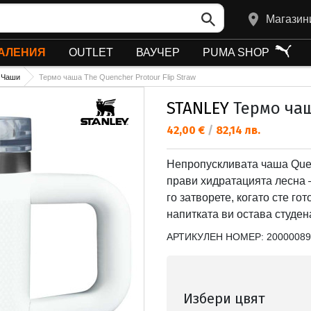
Магазин
АЛЕНИЯ
OUTLET
ВАУЧЕР
PUMA SHOP
Чаши
Термо чаша The Quencher Protour Flip Straw
STANLEY
Термо чаша
Текуща цена:
42,00 €
/
82,14 лв.
Непропускливата чаша Quenc
прави хидратацията лесна —
го затворете, когато сте г
напитката ви остава студен
АРТИКУЛЕН НОМЕР:
20000089
Избери цвят