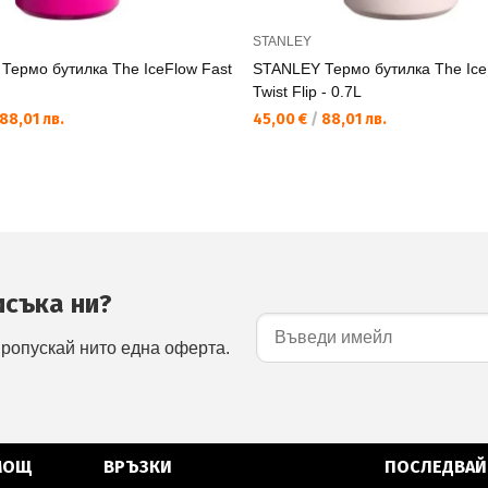
STANLEY
Термо бутилка The IceFlow Fast
STANLEY Термо бутилка The Ice
Twist Flip - 0.7L
88,01 лв.
45,00 €
/
88,01 лв.
исъка ни?
пропускай нито една оферта.
МОЩ
ВРЪЗКИ
ПОСЛЕДВАЙ