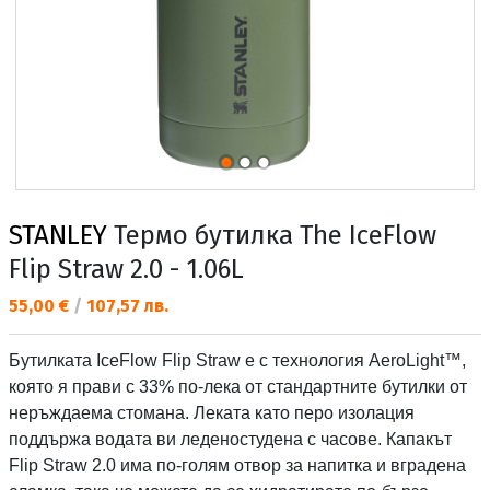
STANLEY
Термо бутилка The IceFlow
Flip Straw 2.0 - 1.06L
Текуща цена:
55,00 €
/
107,57 лв.
Бутилката IceFlow Flip Straw е с технология AeroLight™,
която я прави с 33% по-лека от стандартните бутилки от
неръждаема стомана. Леката като перо изолация
поддържа водата ви леденостудена с часове. Капакът
Flip Straw 2.0 има по-голям отвор за напитка и вградена