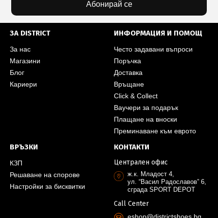
Абонирай се
ЗА DISTRICT
ИНФОРМАЦИЯ И ПОМОЩ
За нас
Често задавани въпроси
Магазини
Поръчка
Блог
Доставка
Кариери
Връщане
Click & Collect
Ваучери за подарък
Плащане на вноски
Преминаване към еврото
ВРЪЗКИ
КОНТАКТИ
Централен офис
КЗП
ж.к. Младост 4,
Решаване на спорове
ул. “Васил Радославов” 6,
Настройки за бисквитки
сграда SPORT DEPOT
Call Center
eshop@districtshoes.bg