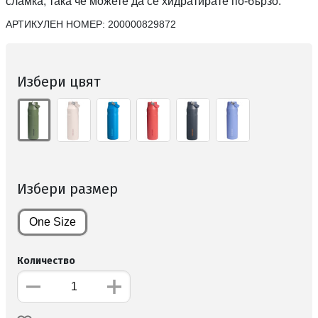
сламка, така че можете да се хидратирате по-бързо.
АРТИКУЛЕН НОМЕР:
200000829872
Избери цвят
Избери размер
One Size
Количество