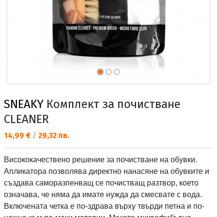
SNEAKY
Комплект за почистване
CLEANER
Текуща цена:
14,99 €
/
29,32 лв.
Висококачествено решение за почистване на обувки.
Апликатора позволява директно нанасяне на обувките и
създава саморазпенващ се почистващ разтвор, което
означава, че няма да имате нужда да смесвате с вода.
Включената четка е по-здрава върху твърди петна и по-