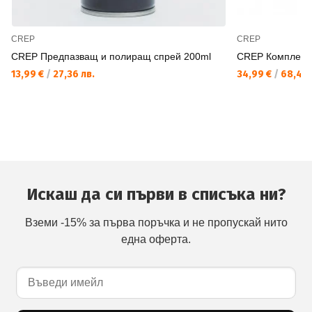
CREP
CREP
CREP Предпазващ и полиращ спрей 200ml
CREP Комплект з
13,99 €
/
27,36 лв.
34,99 €
/
68,43 
Искаш да си първи в списъка ни?
Вземи -15% за първа поръчка и не пропускай нито
една оферта.