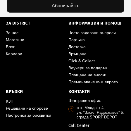
Абонирай се
ЗА DISTRICT
ИНФОРМАЦИЯ И ПОМОЩ
За нас
Често задавани въпроси
Магазини
Поръчка
Блог
Доставка
Кариери
Връщане
Click & Collect
Ваучери за подарък
Плащане на вноски
Преминаване към еврото
ВРЪЗКИ
КОНТАКТИ
Централен офис
КЗП
ж.к. Младост 4,
Решаване на спорове
ул. “Васил Радославов” 6,
Настройки за бисквитки
сграда SPORT DEPOT
Call Center