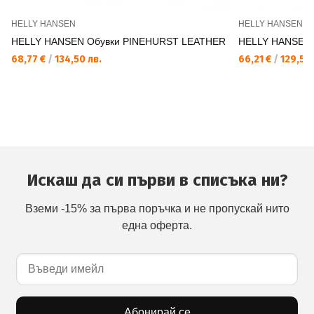
HELLY HANSEN
HELLY HANSEN
HELLY HANSEN Обувки PINEHURST LEATHER
HELLY HANSEN
68,77 €
/
134,50 лв.
66,21 €
/
129,50 
Искаш да си първи в списъка ни?
Вземи -15% за първа поръчка и не пропускай нито
една оферта.
Абонирай се