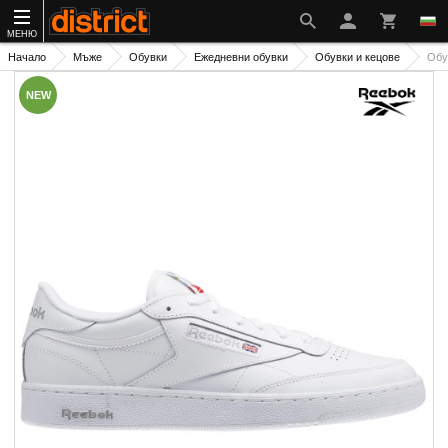
МЕНЮ
Начало
Мъже
Обувки
Ежедневни обувки
Обувки и кецове
Обу
NEW