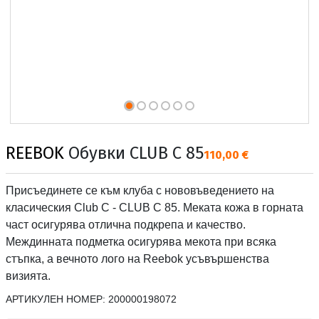
REEBOK
Обувки CLUB C 85
Текуща цена:
110,00 €
Присъединете се към клуба с нововъведението на
класическия Club C - CLUB C 85. Меката кожа в горната
част осигурява отлична подкрепа и качество.
Междинната подметка осигурява мекота при всяка
стъпка, а вечното лого на Reebok усъвършенства
визията.
АРТИКУЛЕН НОМЕР:
200000198072