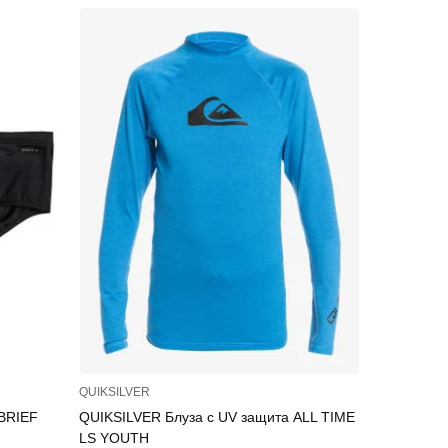
QUIKSILVER
EA7 Emporio
BRIEF
QUIKSILVER Блуза с UV защита ALL TIME
EA7 Empor
LS YOUTH
SPORTS S