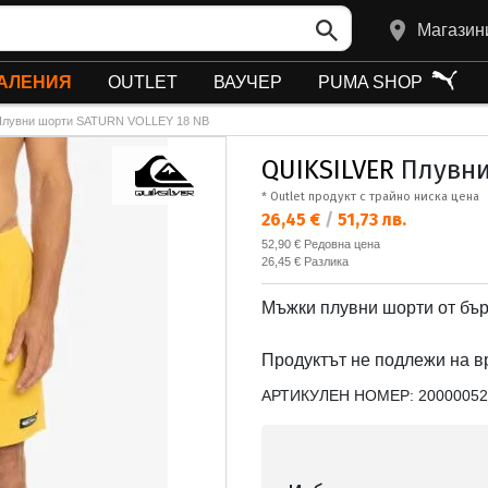
Магазин
АЛЕНИЯ
OUTLET
ВАУЧЕР
PUMA SHOP
Плувни шорти SATURN VOLLEY 18 NB
QUIKSILVER
Плувни
* Outlet продукт с трайно ниска цена
Текуща цена:
26,45 €
/
51,73 лв.
Редовна цена:
52,90 €
Редовна цена
Спестявате:
26,45 €
Разлика
Мъжки плувни шорти от бъ
Продуктът не подлежи на в
АРТИКУЛЕН НОМЕР:
20000052