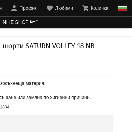
и
Профил
Любими
Количка
NIKE SHOP
 шорти SATURN VOLLEY 18 NB
рзосъхнеща материя.
ръщане или замяна по хигиенни причини.
1804