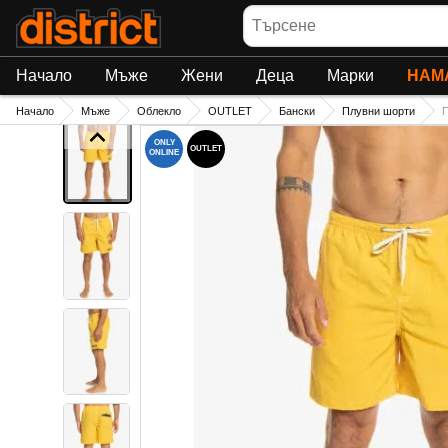
Търсене
Начало
Мъже
Жени
Деца
Марки
НАМ
Начало
Мъже
Облекло
OUTLET
Бански
Плувни шорти
ONLY
OUTLET
ONLINE