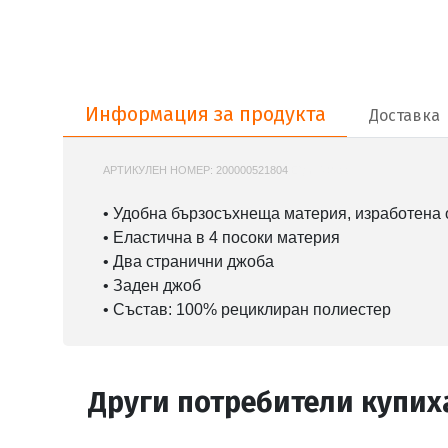
Информация за продукта
Информация за продукта
Доставка
АРТИКУЛЕН НОМЕР:
200000521804
EQYJV03997
• Удобна бързосъхнеща материя, изработена
• Еластична в 4 посоки материя
• Два странични джоба
• Заден джоб
• Състав: 100% рециклиран полиестер
Други потребители купих