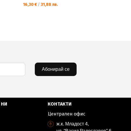
16,30 €
/
31,88 лв.
37,43 €
/
73
Абонирай се
 НИ
КОНТАКТИ
Централен офис
ж.к. Младост 4,
ул. “Васил Радославов” 6,