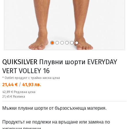
QUIKSILVER
Плувни шорти EVERYDAY
VERT VOLLEY 16
* Outlet продукт с трайно ниска цена
Текуща цена:
21,44 €
/
41,93 лв.
Редовна цена:
42,89 €
Редовна цена
Спестявате:
21,45 €
Разлика
Мъжки плувни шорти от бързосъхнеща материя.
Продуктът не подлежи на връщане или замяна по
хигиенни причини.