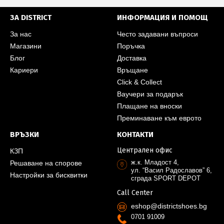
ЗА DISTRICT
ИНФОРМАЦИЯ И ПОМОЩ
За нас
Често задавани въпроси
Магазини
Поръчка
Блог
Доставка
Кариери
Връщане
Click & Collect
Ваучери за подарък
Плащане на вноски
Преминаване към еврото
ВРЪЗКИ
КОНТАКТИ
Централен офис
КЗП
ж.к. Младост 4,
Решаване на спорове
ул. “Васил Радославов” 6,
Настройки за бисквитки
сграда SPORT DEPOT
Call Center
eshop@districtshoes.bg
0701 91009