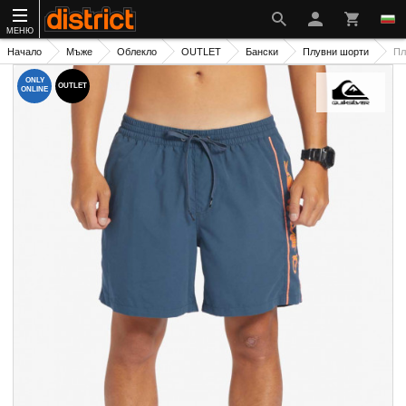
МЕНЮ
Начало
Мъже
Облекло
OUTLET
Бански
Плувни шорти
Пл
ONLY
OUTLET
ONLINE