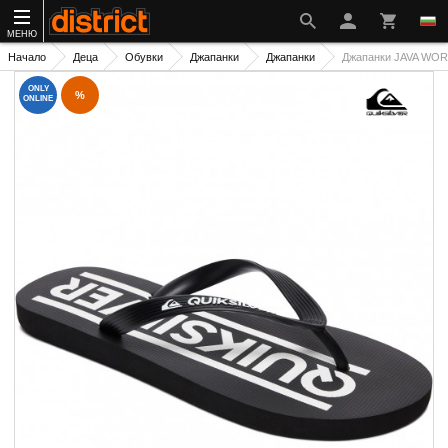
МЕНЮ
Начало
Деца
Обувки
Джапанки
Джапанки
Джапанки JAVA W
ONLY
%
ONLINE