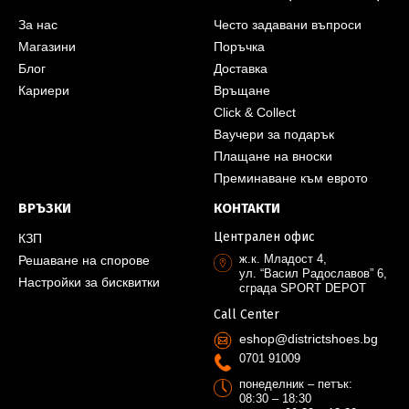
За нас
Често задавани въпроси
Магазини
Поръчка
Блог
Доставка
Кариери
Връщане
Click & Collect
Ваучери за подарък
Плащане на вноски
Преминаване към еврото
ВРЪЗКИ
КОНТАКТИ
Централен офис
КЗП
ж.к. Младост 4,
Решаване на спорове
ул. “Васил Радославов” 6,
Настройки за бисквитки
сграда SPORT DEPOT
Call Center
eshop@districtshoes.bg
0701 91009
понеделник – петък:
08:30 – 18:30