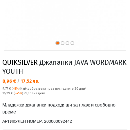
QUIKSILVER
Джапанки JAVA WORDMARK
YOUTH
Текуща цена:
8,96 €
/
17,52 лв.
9,77 €
(
-8%
)
Най-добра цена през последните 30 дни*
Редовна цена:
16,29 €
(
-45%
) Редовна цена
Младежки джапанки подходящи за плаж и свободно
време
АРТИКУЛЕН НОМЕР:
200000092442