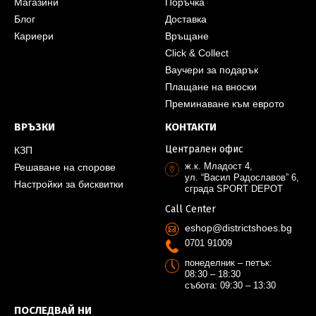
Магазини
Поръчка
Блог
Доставка
Кариери
Връщане
Click & Collect
Ваучери за подарък
Плащане на вноски
Преминаване към еврото
ВРЪЗКИ
КОНТАКТИ
Централен офис
КЗП
ж.к. Младост 4,
Решаване на спорове
ул. “Васил Радославов” 6,
Настройки за бисквитки
сграда SPORT DEPOT
Call Center
eshop@districtshoes.bg
0701 91009
понеделник – петък:
08:30 – 18:30
събота: 09:30 – 13:30
ПОСЛЕДВАЙ НИ