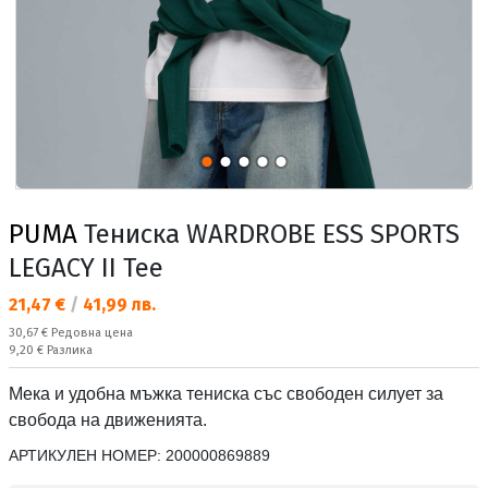
PUMA
Тениска WARDROBE ESS SPORTS
LEGACY II Tee
Текуща цена:
21,47 €
/
41,99 лв.
Редовна цена:
30,67 €
Редовна цена
Спестявате:
9,20 €
Разлика
Мека и удобна мъжка тениска със свободен силует за
свобода на движенията.
АРТИКУЛЕН НОМЕР:
200000869889