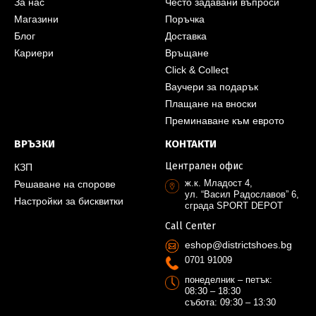
За нас
Често задавани въпроси
Магазини
Поръчка
Блог
Доставка
Кариери
Връщане
Click & Collect
Ваучери за подарък
Плащане на вноски
Преминаване към еврото
ВРЪЗКИ
КОНТАКТИ
Централен офис
КЗП
ж.к. Младост 4,
Решаване на спорове
ул. “Васил Радославов” 6,
Настройки за бисквитки
сграда SPORT DEPOT
Call Center
eshop@districtshoes.bg
0701 91009
понеделник – петък:
08:30 – 18:30
събота: 09:30 – 13:30