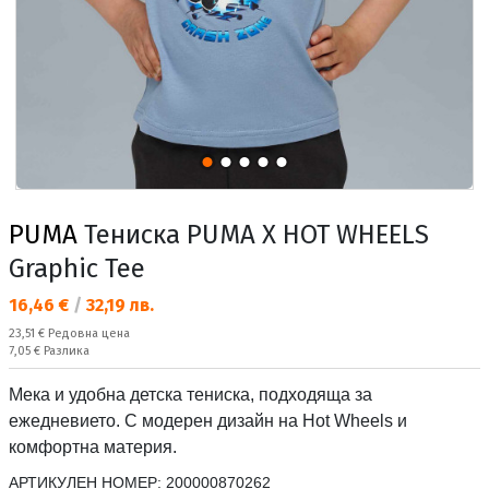
PUMA
Тениска PUMA X HOT WHEELS
Graphic Tee
Текуща цена:
16,46 €
/
32,19 лв.
Редовна цена:
23,51 €
Редовна цена
Спестявате:
7,05 €
Разлика
Мека и удобна детска тениска, подходяща за
ежедневието. С модерен дизайн на Hot Wheels и
комфортна материя.
АРТИКУЛЕН НОМЕР:
200000870262