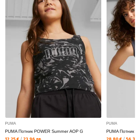
PUMA
PUMA
PUMA Потник POWER Summer AOP G
PUMA Потник D
12,25 €
/
23,96 лв.
28,80 €
/
56,33 