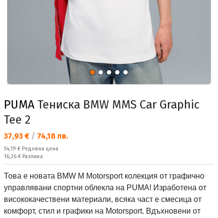
PUMA
Тениска BMW MMS Car Graphic
Tee 2
Текуща цена:
37,93 €
/
74,18 лв.
Редовна цена:
54,19 €
Редовна цена
Спестявате:
16,26 €
Разлика
Това е новата BMW M Motorsport колекция от графично
управлявани спортни облекла на PUMA! Изработена от
висококачествени материали, всяка част е смесица от
комфорт, стил и графики на Motorsport. Вдъхновени от