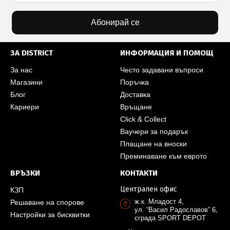
Абонирай се
ЗА DISTRICT
ИНФОРМАЦИЯ И ПОМОЩ
За нас
Често задавани въпроси
Магазини
Поръчка
Блог
Доставка
Кариери
Връщане
Click & Collect
Ваучери за подарък
Плащане на вноски
Преминаване към еврото
ВРЪЗКИ
КОНТАКТИ
Централен офис
КЗП
ж.к. Младост 4,
Решаване на спорове
ул. “Васил Радославов” 6,
Настройки за бисквитки
сграда SPORT DEPOT