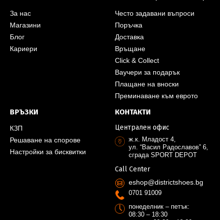
За нас
Често задавани въпроси
Магазини
Поръчка
Блог
Доставка
Кариери
Връщане
Click & Collect
Ваучери за подарък
Плащане на вноски
Преминаване към еврото
ВРЪЗКИ
КОНТАКТИ
Централен офис
КЗП
ж.к. Младост 4,
Решаване на спорове
ул. “Васил Радославов” 6,
Настройки за бисквитки
сграда SPORT DEPOT
Call Center
eshop@districtshoes.bg
0701 91009
понеделник – петък:
08:30 – 18:30