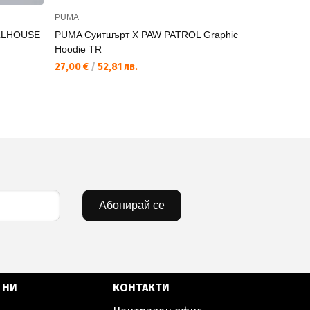
PUMA
PUMA
LLHOUSE
PUMA Суитшърт X PAW PATROL Graphic
PUMA Суит
Hoodie TR
TR
27,00 €
/
52,81 лв.
24,00 €
/
4
Абонирай се
 НИ
КОНТАКТИ