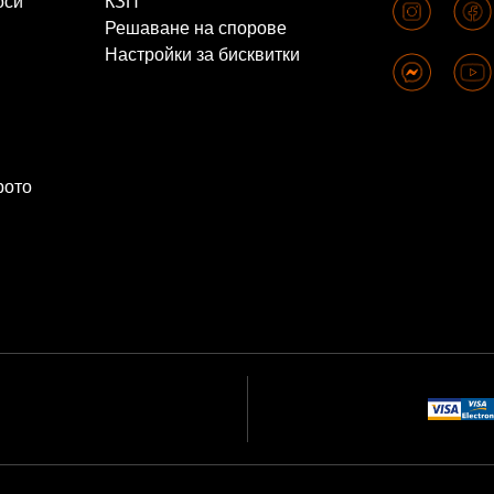
оси
КЗП
Решаване на спорове
Настройки за бисквитки
рото