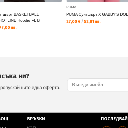
PUMA
итшърт BASKETBALL
PUMA Суитшърт X GABBY'S DO
OTLINE Hoodie FL B
27,00 €
/
52,81 лв.
77,00 лв.
исъка ни?
пропускай нито една оферта.
МОЩ
ВРЪЗКИ
ПОСЛЕДВАЙ