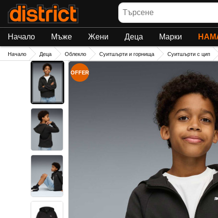
Търсене
Начало
Мъже
Жени
Деца
Марки
НАМ
Начало
Деца
Облекло
Суитшърти и горнища
Суитшърти с цип
OFFER