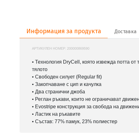
Информация за продукта
Информация за продукта
Доставка
АРТИКУЛЕН НОМЕР:
200000869590
PUMA-688863
• Технология DryCell, която извежда потта от
тялото
• Свободен силует (Regular fit)
• Закопчаване с цип и качулка
• Два странични джоба
• Реглан ръкави, които не ограничават движе
• Evostripe конструкция за свобода на движен
• Ластик на ръкавите
• Състав: 77% памук, 23% полиестер