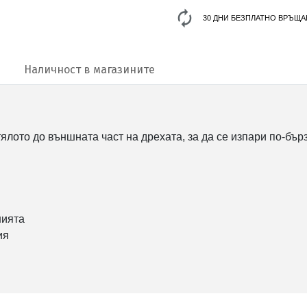
30 ДНИ БЕЗПЛАТНО ВРЪЩА
Наличност в магазините
 тялото до външната част на дрехата, за да се изпари по-б
нията
ия