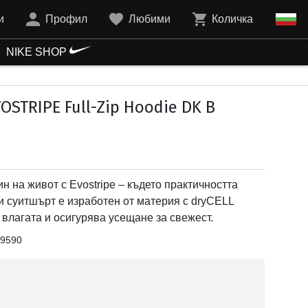
и
Профил
Любими
Количка
NIKE SHOP
STRIPE Full-Zip Hoodie DK B
н на живот с Evostripe – където практичността
и суитшърт е изработен от материя с dryCELL
 влагата и осигурява усещане за свежест.
9590