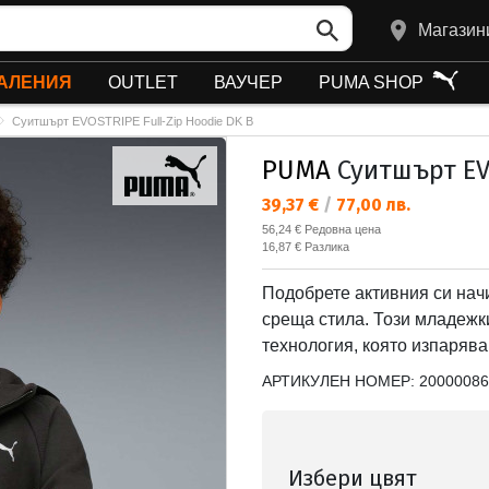
Магазин
АЛЕНИЯ
OUTLET
ВАУЧЕР
PUMA SHOP
Суитшърт EVOSTRIPE Full-Zip Hoodie DK B
PUMA
Суитшърт EVO
Текуща цена:
39,37 €
/
77,00 лв.
Редовна цена:
56,24 €
Редовна цена
Спестявате:
16,87 €
Разлика
Подобрете активния си начи
среща стила. Този младежк
технология, която изпарява
АРТИКУЛЕН НОМЕР:
20000086
Избери цвят