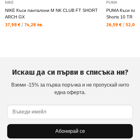
NIKE
PUMA
NIKE Къси панталони M NK CLUB FT SHORT
PUMA Къси пан
ARCH GX
Shorts 10 TR
37,98 €
/
74,28 лв.
26,59 €
/
52,01 л
Искаш да си първи в списъка ни?
Вземи -15% за първа поръчка и не пропускай нито
една оферта.
Абонирай се