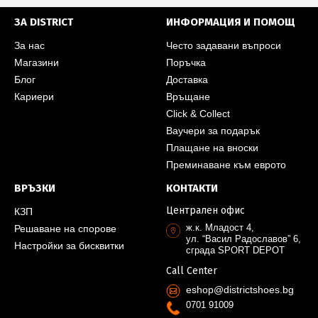
ЗА DISTRICT
ИНФОРМАЦИЯ И ПОМОЩ
За нас
Често задавани въпроси
Магазини
Поръчка
Блог
Доставка
Кариери
Връщане
Click & Collect
Ваучери за подарък
Плащане на вноски
Преминаване към еврото
ВРЪЗКИ
КОНТАКТИ
Централен офис
КЗП
ж.к. Младост 4,
Решаване на спорове
ул. “Васил Радославов” 6,
Настройки за бисквитки
сграда SPORT DEPOT
Call Center
eshop@districtshoes.bg
0701 91009