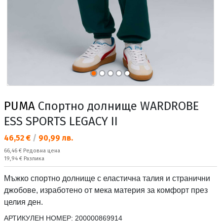
PUMA
Спортно долнище WARDROBE
ESS SPORTS LEGACY II
Текуща цена:
46,52 €
/
90,99 лв.
Редовна цена:
66,46 €
Редовна цена
Спестявате:
19,94 €
Разлика
Мъжко спортно долнище с еластична талия и странични
джобове, изработено от мека материя за комфорт през
целия ден.
АРТИКУЛЕН НОМЕР:
200000869914