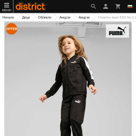
МЕНЮ
Начало
Деца
Облекло
Анцузи
Анцузи
Спортен екип ESS No.1 L
OFFER