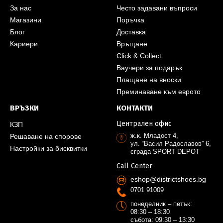
За нас
Често задавани въпроси
Магазини
Поръчка
Блог
Доставка
Кариери
Връщане
Click & Collect
Ваучери за подарък
Плащане на вноски
Преминаване към еврото
ВРЪЗКИ
КОНТАКТИ
Централен офис
КЗП
ж.к. Младост 4,
Решаване на спорове
ул. “Васил Радославов” 6,
Настройки за бисквитки
сграда SPORT DEPOT
Call Center
eshop@districtshoes.bg
0701 91009
понеделник – петък:
08:30 – 18:30
събота: 09:30 – 13:30