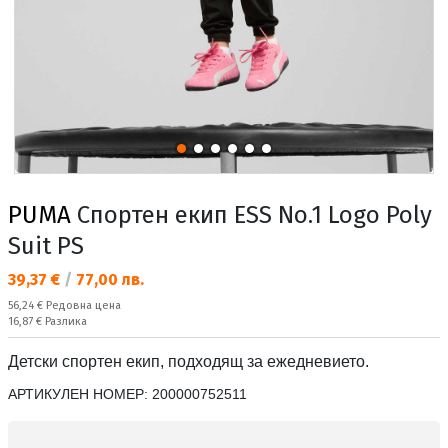
PUMA
Спортен екип ESS No.1 Logo Poly
Suit PS
Текуща цена:
39,37 €
/
77,00 лв.
Редовна цена:
56,24 €
Редовна цена
Спестявате:
16,87 €
Разлика
Детски спортен екип, подходящ за ежедневието.
АРТИКУЛЕН НОМЕР:
200000752511