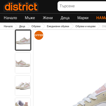
Търсене
Начало
Мъже
Жени
Деца
Марки
НАМ
Начало
Деца
Обувки
Ежедневни обувки
Обувки и кецове
Обу
OFFER