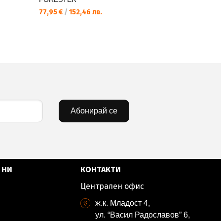
77,95 €
/
152,46 лв.
76,44 €
/
1
Абонирай се
 НИ
КОНТАКТИ
Централен офис
ж.к. Младост 4,
ул. “Васил Радославов” 6,