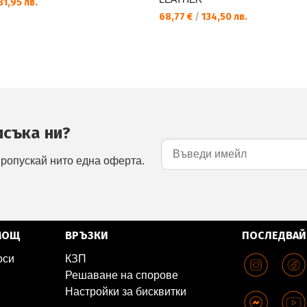
1,95 лв.
68,77 €
/
134,50 лв.
исъка ни?
пропускай нито една оферта.
МОЩ
ВРЪЗКИ
ПОСЛЕДВАЙ
оси
КЗП
Решаване на спорове
Настройки за бисквитки