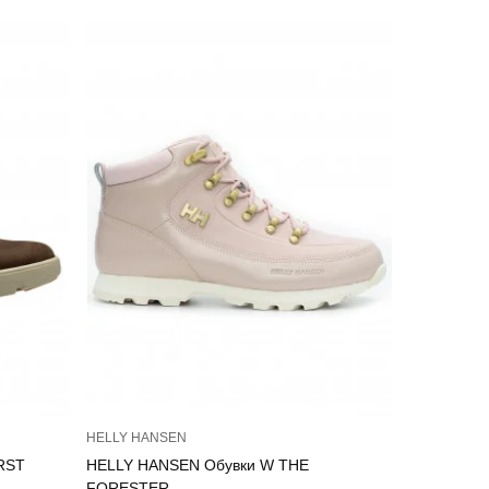
HELLY HANSEN
HELLY HAN
RST
HELLY HANSEN Обувки W THE
HELLY HA
FORESTER
FORESTE