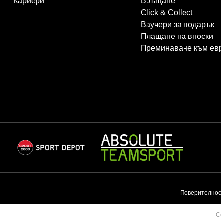
Кариери
Връщане
Click & Collect
Ваучери за подарък
Плащане на вноски
Преминаване към ев
Поверителнос
C