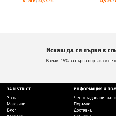
41,90 €
/
81,95 лв.
41,90 €
/
8
Искаш да си първи в сп
Вземи -15% за първа поръчка и не 
ЗА DISTRICT
ИНФОРМАЦИЯ И ПО
За нас
Често задавани въпр
Магазини
Поръчка
Блог
Доставка