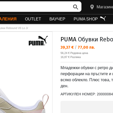
Магазин
АЛЕНИЯ
OUTLET
ВАУЧЕР
PUMA SHOP
вки Rebound V6 Lo Jr
PUMA
Обувки Rebou
Текуща цена:
39,37 €
/
77,00 лв.
Редовна цена:
56,24 €
Редовна цена
Спестявате:
16,87 €
Разлика
Младежки обувки с ретро ди
перфорации на пръстите и ц
всяко облекло. Плюс това, 
ден.
АРТИКУЛЕН НОМЕР:
20000084