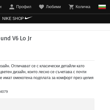
и
Профил
Любими
Количка
NIKE SHOP
nd V6 Lo Jr
зайн. Отличават се с класически детайли като
ветен дизайн, които лесно се съчетава с почти
те имат омекотена подплата за комфорт през целия
4079