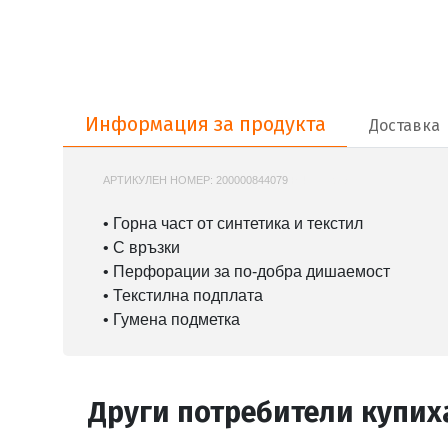
Информация за продукта
Информация за продукта
Доставка
АРТИКУЛЕН НОМЕР:
200000844079
PUMA-393833
• Горна част от синтетика и текстил
• С връзки
• Перфорации за по-добра дишаемост
• Текстилна подплата
• Гумена подметка
Други потребители купих