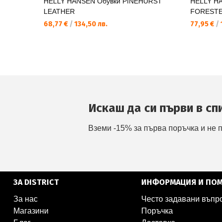
HELLY HANSEN Обувки PINEHURST
HELLY H
LEATHER
FOREST
68,77 €
/
134,50 лв.
77,95 €
/
Искаш да си първи в сп
Вземи -15% за първа поръчка и не 
ЗА DISTRICT
ИНФОРМАЦИЯ И ПО
За нас
Често задавани въпр
Магазини
Поръчка