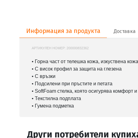
Информация за продукта
Информация за продукта
Доставка
АРТИКУЛЕН НОМЕР:
200000832362
PUMA-402452
• Горна част от телешка кожа, изкуствена кожа
• С висок профил за защита на глезена
• С връзки
• Подсилени при пръстите и петата
• SoftFoam стелка, която осигурява комфорт и
• Текстилна подплата
• Гумена подметка
Други потребители купих