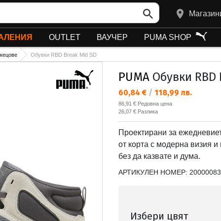
Магазин
АЛЕНИЯ
OUTLET
ВАУЧЕР
PUMA SHOP
 кецове
Обувки RBD Break Mid SD
PUMA
Обувки RBD 
Текуща цена:
60,84 €
/
118,99 лв.
Редовна цена:
86,91 €
Редовна цена
Спестявате:
26,07 €
Разлика
Проектирани за ежедневиет
от корта с модерна визия и
без да казвате и дума.
АРТИКУЛЕН НОМЕР:
20000083
Избери цвят