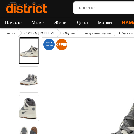
Търсене
Начало
Мъже
Жени
Деца
Марки
НАМ
Начало
СВОБОДНО ВРЕМЕ
Обувки
Ежедневни обувки
Обувки и
ONLY
OFFER
ONLINE