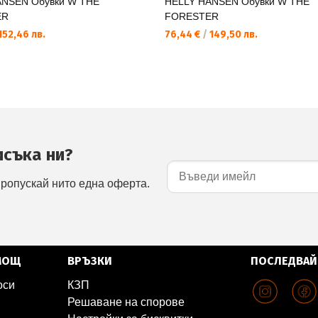
ANSEN Обувки W THE
HELLY HANSEN Обувки W THE
ER
FORESTER
152,46 лв.
76,44 €
/
149,50 лв.
исъка ни?
пропускай нито една оферта.
МОЩ
ВРЪЗКИ
ПОСЛЕДВАЙ
оси
КЗП
Решаване на спорове