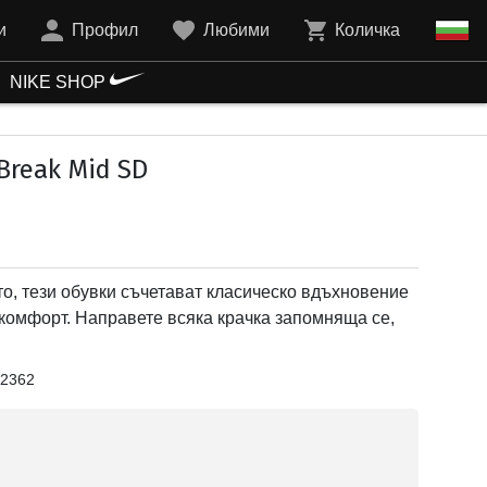
и
Профил
Любими
Количка
NIKE SHOP
Break Mid SD
о, тези обувки съчетават класическо вдъхновение
 комфорт. Направете всяка крачка запомняща се,
2362