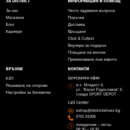
ЗА DISTRICT
ИНФОРМАЦИЯ И ПОМОЩ
За нас
Често задавани въпроси
Магазини
Поръчка
Блог
Доставка
Кариери
Връщане
Click & Collect
Ваучери за подарък
Плащане на вноски
Преминаване към еврото
ВРЪЗКИ
КОНТАКТИ
Централен офис
КЗП
ж.к. Младост 4,
Решаване на спорове
ул. “Васил Радославов” 6,
Настройки за бисквитки
сграда SPORT DEPOT
Call Center
eshop@districtshoes.bg
0701 91009
понеделник – петък:
08:30 – 18:30