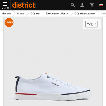
МЕНЮ
Начало
Мъже
Обувки
Ежедневни обувки
Обувки и кецове
Обу
OFFER