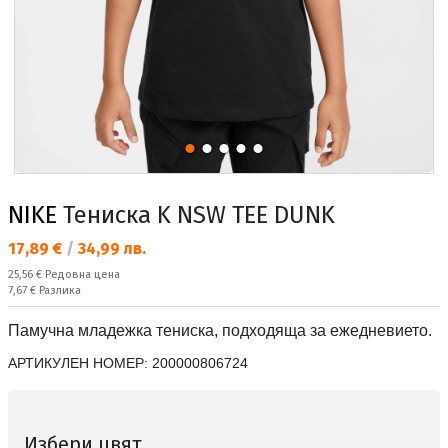
NIKE
Тениска K NSW TEE DUNK
Текуща цена:
17,89 €
/
34,99 лв.
Редовна цена:
25,56 €
Редовна цена
Спестявате:
7,67 €
Разлика
Памучна младежка тениска, подходяща за ежедневието.
АРТИКУЛЕН НОМЕР:
200000806724
Избери цвят