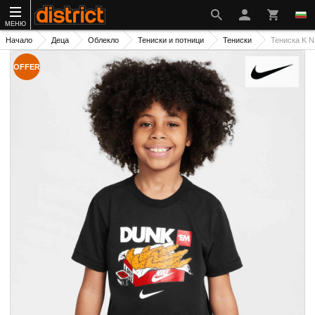
МЕНЮ
Начало
Деца
Облекло
Тениски и потници
Тениски
Тениска K 
OFFER