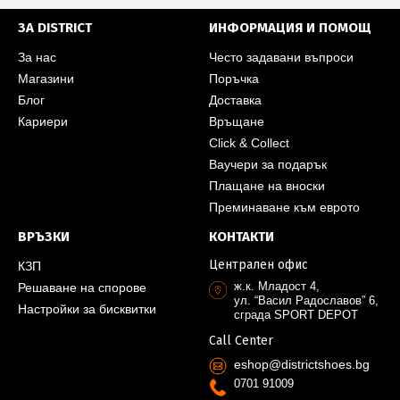
ЗА DISTRICT
ИНФОРМАЦИЯ И ПОМОЩ
За нас
Често задавани въпроси
Магазини
Поръчка
Блог
Доставка
Кариери
Връщане
Click & Collect
Ваучери за подарък
Плащане на вноски
Преминаване към еврото
ВРЪЗКИ
КОНТАКТИ
Централен офис
КЗП
ж.к. Младост 4,
Решаване на спорове
ул. “Васил Радославов” 6,
Настройки за бисквитки
сграда SPORT DEPOT
Call Center
eshop@districtshoes.bg
0701 91009