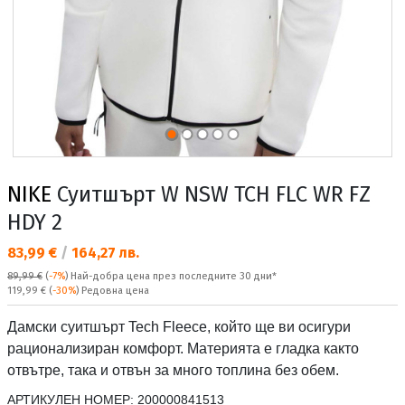
NIKE
Суитшърт W NSW TCH FLC WR FZ
HDY 2
Текуща цена:
83,99 €
/
164,27 лв.
89,99 €
(
-7%
)
Най-добра цена през последните 30 дни*
Редовна цена:
119,99 €
(
-30%
) Редовна цена
Дамски суитшърт Tech Fleece, който ще ви осигури
рационализиран комфорт. Материята е гладка както
отвътре, така и отвън за много топлина без обем.
АРТИКУЛЕН НОМЕР:
200000841513