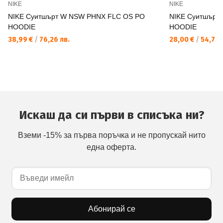
NIKE
NIKE
NIKE Суитшърт W NSW PHNX FLC OS PO
NIKE Суитшърт
HOODIE
HOODIE
38,99 €
/
76,26 лв.
28,00 €
/
54,76 
Искаш да си първи в списъка ни?
Вземи -15% за първа поръчка и не пропускай нито
една оферта.
Абонирай се