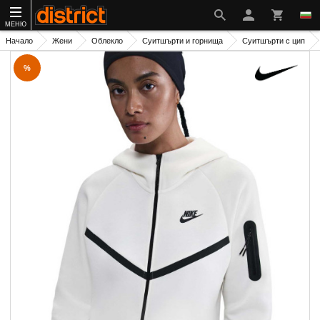
МЕНЮ
Начало
Жени
Облекло
Суитшърти и горнища
Суитшърти с цип
%