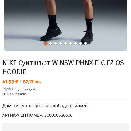
NIKE
Суитшърт W NSW PHNX FLC FZ OS
HOODIE
Текуща цена:
41,99 €
/
82,13 лв.
Редовна цена:
69,99 €
Редовна цена
Спестявате:
28,00 €
Разлика
Дамски суитшърт със свободен силует.
АРТИКУЛЕН НОМЕР:
200000536606