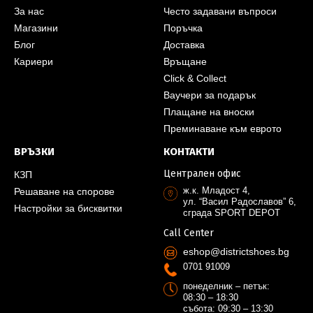
За нас
Често задавани въпроси
Магазини
Поръчка
Блог
Доставка
Кариери
Връщане
Click & Collect
Ваучери за подарък
Плащане на вноски
Преминаване към еврото
ВРЪЗКИ
КОНТАКТИ
Централен офис
КЗП
ж.к. Младост 4,
Решаване на спорове
ул. “Васил Радославов” 6,
Настройки за бисквитки
сграда SPORT DEPOT
Call Center
eshop@districtshoes.bg
0701 91009
понеделник – петък:
08:30 – 18:30
събота: 09:30 – 13:30