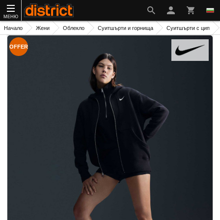
МЕНЮ
Начало
Жени
Облекло
Суитшърти и горнища
Суитшърти с цип
OFFER