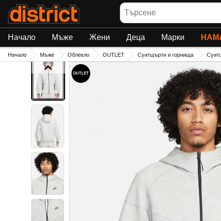
Търсене
Начало
Мъже
Жени
Деца
Марки
НАМ
Начало
Мъже
Облекло
OUTLET
Суитшърти и горнища
Суит
OUTLET