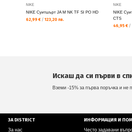
NIKE
NIKE
NIKE Суитшърт JA M NK TF SI PO HD
NIKE Суи
CTS
62,99 €
/
123,20 лв.
46,95 €
/
Искаш да си първи в сп
Вземи -15% за първа поръчка и не 
ЗА DISTRICT
ИНФОРМАЦИЯ И ПО
За нас
Често задавани въпр