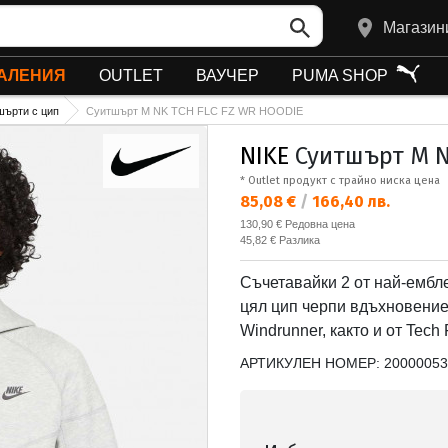
Магазин
АЛЕНИЯ
OUTLET
ВАУЧЕР
PUMA SHOP
шърти с цип
Суитшърт M NK TCH FLC FZ WR HOODIE
NIKE
Суитшърт M N
* Outlet продукт с трайно ниска цена
Текуща цена:
85,08 €
/
166,40 лв.
Редовна цена:
130,90 €
Редовна цена
Спестявате:
45,82 €
Разлика
Съчетавайки 2 от най-ембл
цял цип черпи вдъхновение
Windrunner, както и от Tech
АРТИКУЛЕН НОМЕР:
20000053