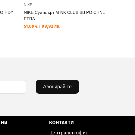
NIKE
NIKE
PO HDY
NIKE Суитшърт M NK CLUB BB PO CHNL
NIKE Суи
FTRA
BB
51,09 €
/
99,92 лв.
44,53 €
/
8
Абонирай се
 НИ
КОНТАКТИ
Централен офис