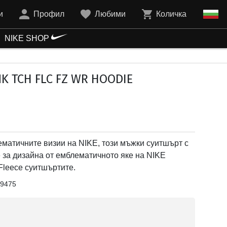
и
Профил
Любими
Количка
NIKE SHOP
K TCH FLC FZ WR HOODIE
ематичните визии на NIKE, тoзи мъжки суитшърт с
 за дизайна от емблематичното яке на NIKE
 Fleece суитшъртите.
9475