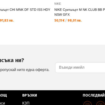
NIKE
тшърт CHI MNK DF STD ISS HDY
NIKE Суитшърт M NK CLUB BB 
NSW GFX
91,83 лв.
50,11 €
/
98,01 лв.
исъка ни?
пропускай нито една оферта.
МОЩ
ВРЪЗКИ
ПОСЛЕДВАЙ
оси
КЗП