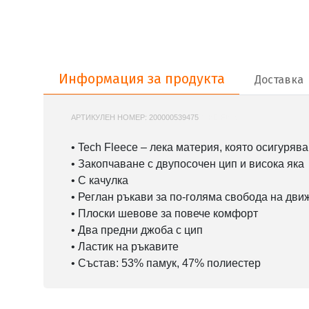
Информация за продукта
Информация за продукта
Доставка
АРТИКУЛЕН НОМЕР:
200000539475
NIKE-FB7921
• Tech Fleece – лека материя, която осигуряв
• Закопчаване с двупосочен цип и висока яка
• С качулка
• Реглан ръкави за по-голяма свобода на дви
• Плоски шевове за повече комфорт
• Два предни джоба с цип
• Ластик на ръкавите
• Състав: 53% памук, 47% полиестер