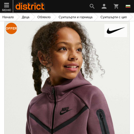
МЕНЮ
Начало
Деца
Облекло
Суитшърти и горнища
Суитшърти с цип
OFFER