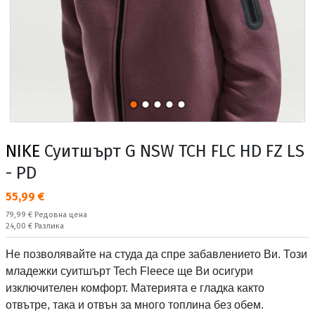
NIKE
Суитшърт G NSW TCH FLC HD FZ LS
- PD
Текуща цена:
55,99 €
Редовна цена:
79,99 €
Редовна цена
Спестявате:
24,00 €
Разлика
Не позволявайте на студа да спре забавлението Ви. Този
младежки суитшърт Tech Fleece ще Ви осигури
изключителен комфорт. Материята е гладка както
отвътре, така и отвън за много топлина без обем.