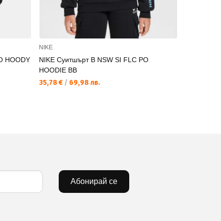
NIKE
NIKE
PO HOODY
NIKE Суитшърт B NSW SI FLC PO
NIKE Суит
HOODIE BB
HOODIE
35,78 €
/
69,98 лв.
31,65 €
/
61
Абонирай се