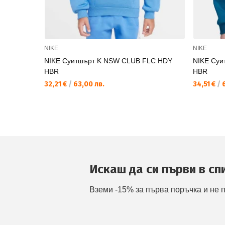
NIKE
NIKE
NIKE Суитшърт K NSW CLUB FLC HDY
NIKE Суи
HBR
HBR
32,21 €
/
63,00 лв.
34,51 €
/
6
Искаш да си първи в сп
Вземи -15% за първа поръчка и не 