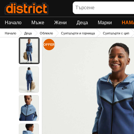
Търсене
Начало
Мъже
Жени
Деца
Марки
НАМ
Начало
Деца
Облекло
Суитшърти и горнища
Суитшърти с цип
OFFER