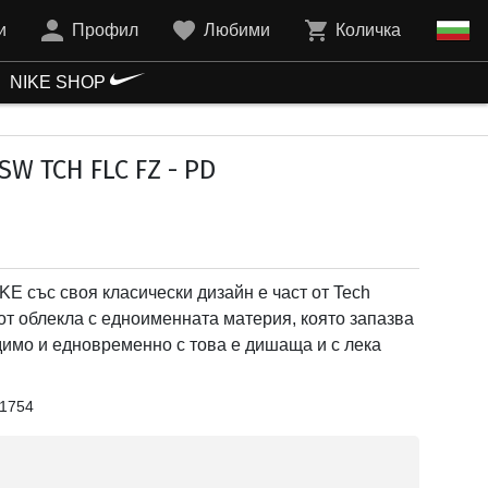
и
Профил
Любими
Количка
NIKE SHOP
W TCH FLC FZ - PD
E със своя класически дизайн е част от Tech
от облекла с едноименната материя, която запазва
димо и едновременно с това е дишаща и с лека
1754