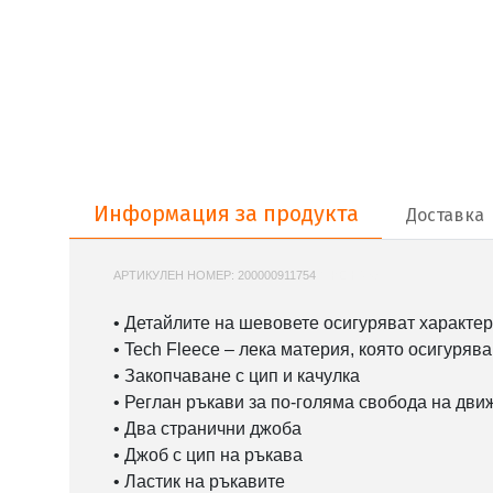
Информация за продукта
Информация за продукта
Доставка
АРТИКУЛЕН НОМЕР:
200000911754
NIKE-HV5867
• Детайлите на шевовете осигуряват характер
• Tech Fleece – лека материя, която осигуряв
• Закопчаване с цип и качулка
• Реглан ръкави за по-голяма свобода на дви
• Два странични джоба
• Джоб с цип на ръкава
• Ластик на ръкавите