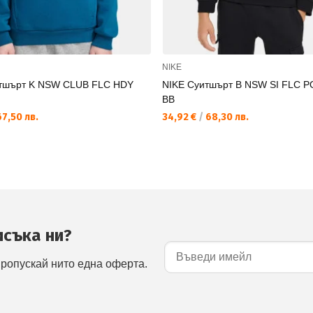
NIKE
тшърт K NSW CLUB FLC HDY
NIKE Суитшърт B NSW SI FLC 
BB
7,50 лв.
34,92 €
/
68,30 лв.
исъка ни?
пропускай нито една оферта.