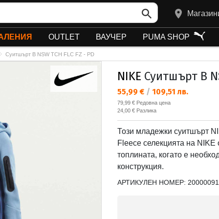
Магазин
АЛЕНИЯ
OUTLET
ВАУЧЕР
PUMA SHOP
Суитшърт B NSW TCH FLC FZ - PD
NIKE
Суитшърт B NS
Текуща цена:
55,99 €
/
109,51 лв.
Редовна цена:
79,99 €
Редовна цена
Спестявате:
24,00 €
Разлика
Този младежки суитшърт NIK
Fleece селекцията на NIKE 
топлината, когато е необхо
конструкция.
АРТИКУЛЕН НОМЕР:
20000091