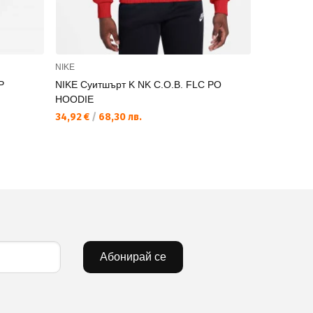
NIKE
NIKE
P
NIKE Суитшърт K NK C.O.B. FLC PO
NIKE Суит
HOODIE
FMLY -PD
34,92 €
/
68,30 лв.
35,78 €
/
69
Абонирай се