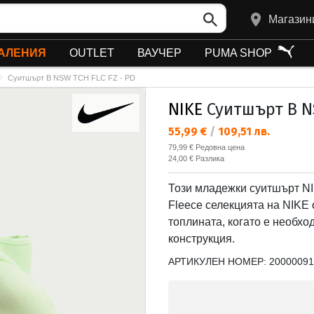
Магазин
АЛЕНИЯ
OUTLET
ВАУЧЕР
PUMA SHOP
Суитшърт B NSW TCH FLC FZ - PD
NIKE
Суитшърт B NS
Текуща цена:
55,99 €
/
109,51 лв.
Редовна цена:
79,99 €
Редовна цена
Спестявате:
24,00 €
Разлика
Този младежки суитшърт NIK
Fleece селекцията на NIKE 
топлината, когато е необхо
конструкция.
АРТИКУЛЕН НОМЕР:
20000091