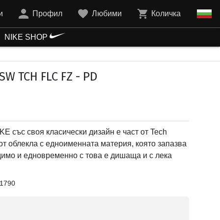
и
Профил
Любими
Количка
NIKE SHOP
W TCH FLC FZ - PD
E със своя класически дизайн е част от Tech
от облекла с едноименната материя, която запазва
димо и едновременно с това е дишаща и с лека
1790