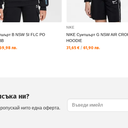
NIKE
тшърт B NSW SI FLC PO
NIKE Суитшърт G NSW AIR CRO
BB
HOODIE
69,98 лв.
31,65 €
/
61,90 лв.
исъка ни?
пропускай нито една оферта.