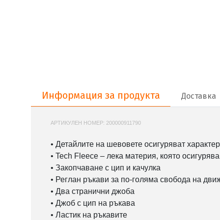
Информация за продукта
Информация за продукта
Доставка
АРТИКУЛЕН НОМЕР:
200000911790
NIKE-HV5867
• Детайлите на шевовете осигуряват характер
• Tech Fleece – лека материя, която осигуряв
• Закопчаване с цип и качулка
• Реглан ръкави за по-голяма свобода на дви
• Два странични джоба
• Джоб с цип на ръкава
• Ластик на ръкавите