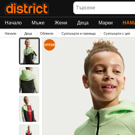
Търсене
Начало
Мъже
Жени
Деца
Марки
НАМ
Начало
Деца
Облекло
Суитшърти и горнища
Суитшърти с цип
OFFER