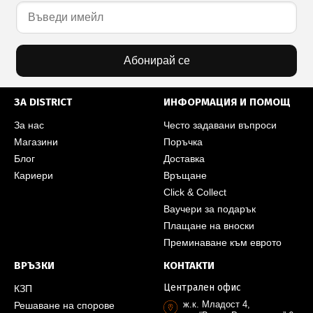
Абонирай се
ЗА DISTRICT
ИНФОРМАЦИЯ И ПОМОЩ
За нас
Често задавани въпроси
Магазини
Поръчка
Блог
Доставка
Кариери
Връщане
Click & Collect
Ваучери за подарък
Плащане на вноски
Преминаване към еврото
ВРЪЗКИ
КОНТАКТИ
Централен офис
КЗП
ж.к. Младост 4,
Решаване на спорове