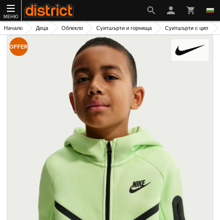
МЕНЮ
Начало
Деца
Облекло
Суитшърти и горнища
Суитшърти с цип
OFFER