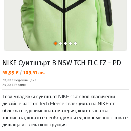
NIKE
Суитшърт B NSW TCH FLC FZ - PD
Текуща цена:
55,99 €
/
109,51 лв.
Редовна цена:
79,99 €
Редовна цена
Спестявате:
24,00 €
Разлика
Този младежки суитшърт NIKE със своя класически
дизайн е част от Tech Fleece селекцията на NIKE от
облекла с едноименната материя, която запазва
топлината, когато е необходимо и едновременно с това е
дишаща и с лека конструкция.