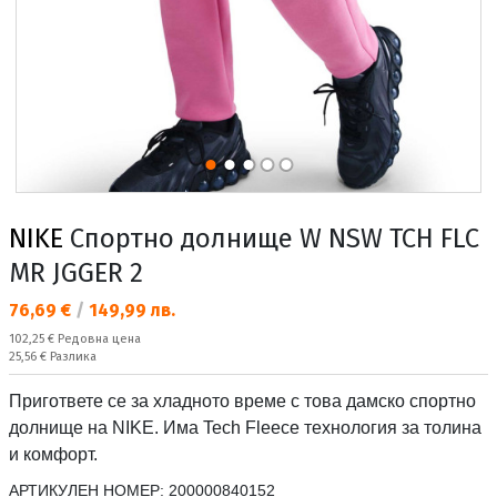
NIKE
Спортно долнище W NSW TCH FLC
MR JGGER 2
Текуща цена:
76,69 €
/
149,99 лв.
Редовна цена:
102,25 €
Редовна цена
Спестявате:
25,56 €
Разлика
Пригответе се за хладното време с това дамско спортно
долнище на NIKE. Има Tech Fleece технология за толина
и комфорт.
АРТИКУЛЕН НОМЕР:
200000840152