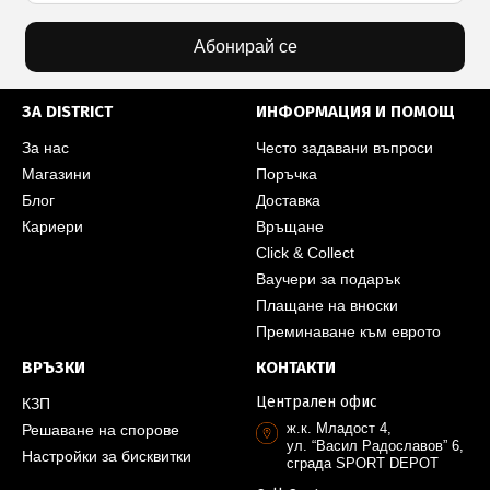
Абонирай се
ЗА DISTRICT
ИНФОРМАЦИЯ И ПОМОЩ
За нас
Често задавани въпроси
Магазини
Поръчка
Блог
Доставка
Кариери
Връщане
Click & Collect
Ваучери за подарък
Плащане на вноски
Преминаване към еврото
ВРЪЗКИ
КОНТАКТИ
Централен офис
КЗП
ж.к. Младост 4,
Решаване на спорове
ул. “Васил Радославов” 6,
Настройки за бисквитки
сграда SPORT DEPOT